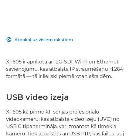
Atpakaļ uz visiem rakstiem

XF605 ir aprīkota ar 12G-SDI, Wi-Fi un Ethernet
savienojumu, kas atbalsta IP straumēšanu H.264
formātā — tā ir lieliski piemērota tiešraidēm.
USB video izeja
XF605 kā pirmo XF sērijas profesionālo
videokameru, kas atbalsta video izeju (UVC) no
USB C tipa termināļa, var izmantot kā tīmekļa
kameru. Tiek atbalstīts arī USB PTP, kas failus ļauj