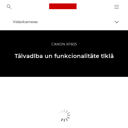
Canon Logo, back to ho
Videokameras
Pārsl
Canon
CANON XF605
Tālvadība un funkcionalitāte tīklā