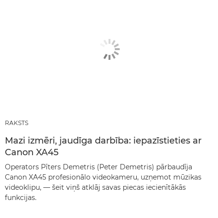
RAKSTS
Mazi izmēri, jaudīga darbība: iepazīstieties ar
Canon XA45
Operators Pīters Demetris (Peter Demetris) pārbaudīja
Canon XA45 profesionālo videokameru, uzņemot mūzikas
videoklipu, — šeit viņš atklāj savas piecas iecienītākās
funkcijas.