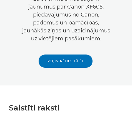
jaunumus par Canon XF605,
piedāvājumus no Canon,
padomus un pamācības,
jaunākās ziņas un uzaicinājumus
uz vietējiem pasākumiem.
REĢISTRĒTIES TŪLĪT
Saistīti raksti