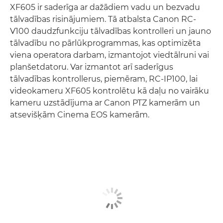
XF605 ir saderīga ar dažādiem vadu un bezvadu
tālvadības risinājumiem. Tā atbalsta Canon RC-
V100 daudzfunkciju tālvadības kontrolleri un jauno
tālvadību no pārlūkprogrammas, kas optimizēta
viena operatora darbam, izmantojot viedtālruni vai
planšetdatoru. Var izmantot arī saderīgus
tālvadības kontrollerus, piemēram, RC-IP100, lai
videokameru XF605 kontrolētu kā daļu no vairāku
kameru uzstādījuma ar Canon PTZ kamerām un
atsevišķām Cinema EOS kamerām.