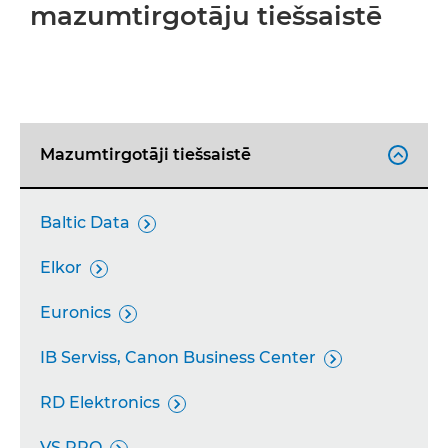
mazumtirgotāju tiešsaistē
Mazumtirgotāji tiešsaistē

Baltic Data

Elkor

Euronics

IB Serviss, Canon Business Center

RD Elektronics

VS PRO