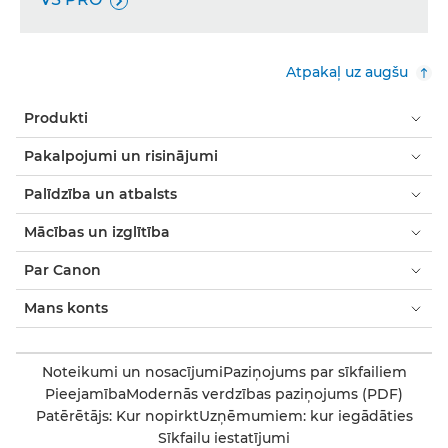

Atpakaļ uz augšu
Produkti
Pakalpojumi un risinājumi
Palīdzība un atbalsts
Mācības un izglītība
Par Canon
Mans konts
Noteikumi un nosacījumi
Paziņojums par sīkfailiem
Pieejamība
Modernās verdzības paziņojums (PDF)
Patērētājs: Kur nopirkt
Uzņēmumiem: kur iegādāties
Sīkfailu iestatījumi