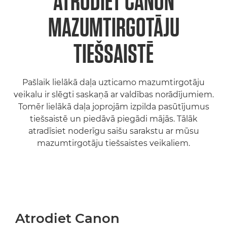
ATRODIET CANON
MAZUMTIRGOTĀJU
TIEŠSAISTĒ
Pašlaik lielākā daļa uzticamo mazumtirgotāju
veikalu ir slēgti saskaņā ar valdības norādījumiem.
Tomēr lielākā daļa joprojām izpilda pasūtījumus
tiešsaistē un piedāvā piegādi mājās. Tālāk
atradīsiet noderīgu saišu sarakstu ar mūsu
mazumtirgotāju tiešsaistes veikaliem.
Atrodiet Canon