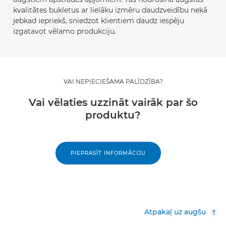
kvalitātes bukletus ar lielāku izmēru daudzveidību nekā
jebkad iepriekš, sniedzot klientiem daudz iespēju
izgatavot vēlamo produkciju.
VAI NEPIECIEŠAMA PALĪDZĪBA?
Vai vēlaties uzzināt vairāk par šo
produktu?
PIEPRASĪT INFORMĀCIJU
Atpakaļ uz augšu