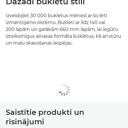
Dažādi bukletu stili
Izveidojiet 30 000 bukletus mēnesī ar šo ērti
izmantojamo sistēmu. Bukleti ar līdz 140 vai
200 lapām un garākām 660 mm lapām, lai iegūtu
izteiksmīgus ainavas formāta bukletus, kā arī stūru
un malu skavošanas iespējas.
Saistītie produkti un
risinājumi