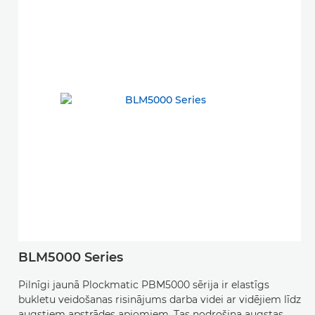
BLM5000 Series
Pilnīgi jaunā Plockmatic PBM5000 sērija ir elastīgs
bukletu veidošanas risinājums darba videi ar vidējiem līdz
augstiem apstrādes apjomiem. Tas nodrošina augstas