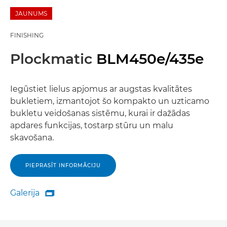
JAUNUMS
FINISHING
Plockmatic
BLM450e/435e
Iegūstiet lielus apjomus ar augstas kvalitātes
bukletiem, izmantojot šo kompakto un uzticamo
bukletu veidošanas sistēmu, kurai ir dažādas
apdares funkcijas, tostarp stūru un malu
skavošana.
PIEPRASĪT INFORMĀCIJU
Galerija

Galerija