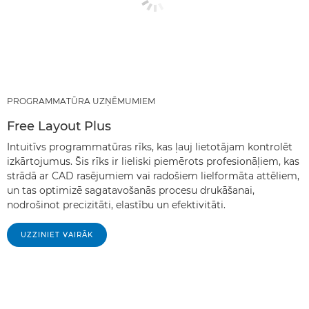
PROGRAMMATŪRA UZŅĒMUMIEM
Free Layout Plus
Intuitīvs programmatūras rīks, kas ļauj lietotājam kontrolēt
izkārtojumus. Šis rīks ir lieliski piemērots profesionāļiem, kas
strādā ar CAD rasējumiem vai radošiem lielformāta attēliem,
un tas optimizē sagatavošanās procesu drukāšanai,
nodrošinot precizitāti, elastību un efektivitāti.
UZZINIET VAIRĀK