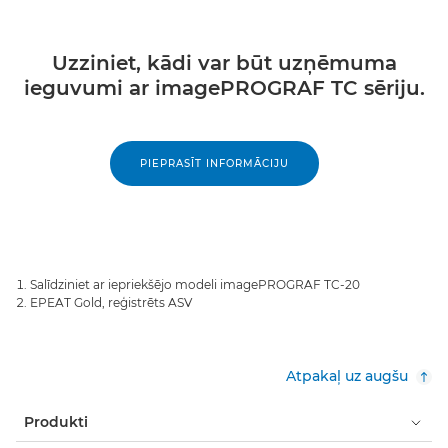
Uzziniet, kādi var būt uzņēmuma
ieguvumi ar imagePROGRAF TC sēriju.
PIEPRASĪT INFORMĀCIJU
Salīdziniet ar iepriekšējo modeli imagePROGRAF TC-20
EPEAT Gold, reģistrēts ASV
Atpakaļ uz augšu
Produkti