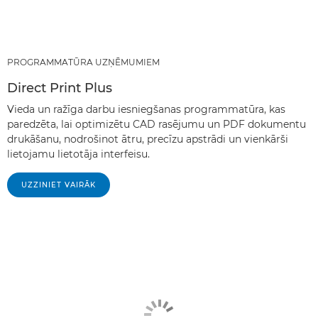
PROGRAMMATŪRA UZŅĒMUMIEM
Direct Print Plus
Vieda un ražīga darbu iesniegšanas programmatūra, kas
paredzēta, lai optimizētu CAD rasējumu un PDF dokumentu
drukāšanu, nodrošinot ātru, precīzu apstrādi un vienkārši
lietojamu lietotāja interfeisu.
UZZINIET VAIRĀK