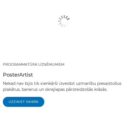
PROGRAMMATŪRA UZŅĒMUMIEM
PosterArtist
Nekad nav bijis tik vienkārši izveidot uzmanību piesaistošus
plakātus, banerus un skrejlapas pārsteidzošās krāsās.
UZZINIET VAIRĀK