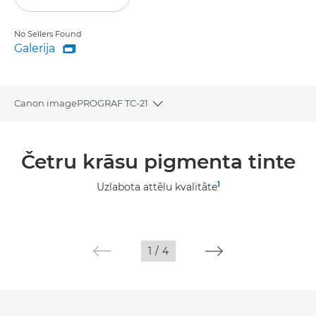
No Sellers Found
Galerija

Galerija
Canon imagePROGRAF TC-21
Toggle breadcrumbs
Pārskats
Četru krāsu pigmenta tinte
Tehniskie dati
1
Uzlabota attēlu kvalitāte
Galerija
1
/
4