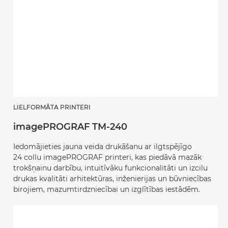
LIELFORMĀTA PRINTERI
imagePROGRAF TM-240
Iedomājieties jauna veida drukāšanu ar ilgtspējīgo
24 collu imagePROGRAF printeri, kas piedāvā mazāk
trokšņainu darbību, intuitīvāku funkcionalitāti un izcilu
drukas kvalitāti arhitektūras, inženierijas un būvniecības
birojiem, mazumtirdzniecībai un izglītības iestādēm.