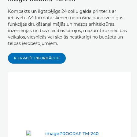
Kompakts un ilgtspējīgs 24 collu galda printeris ar
iebūvētu A4 formāta skeneri nodrošina daudzveidīgas
funkcijas drukāšanai mājās un mazos arhitektūras,
inženierijas un būvniecības birojos, mazumtirdzniecības
veikalos, viesnīcās vai skolās neatkarīgi no budžeta un
telpas ierobežojumiem.
PIEPRASĪT INFORMĀCIJU