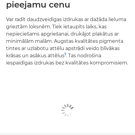
pieejamu cenu
Var radīt daudzveidīgas izdrukas ar dažāda lieluma
grieztām loksnēm. Tiek ietaupīts laiks, kas
nepieciešams apgriešanai, drukājot plakātus ar
minimālām malām. Augstas kvalitātes pigmenta
tintes ar uzlabotu attēlu apstrādi veido blīvākas
1
krāsas un asākus attēlus
. Tas nodrošina
iespaidīgas izdrukas bez kvalitātes kompromisiem.