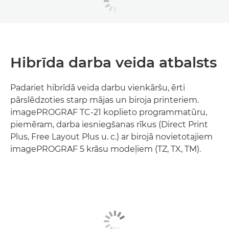
Hibrīda darba veida atbalsts
Padariet hibrīdā veida darbu vienkāršu, ērti
pārslēdzoties starp mājas un biroja printeriem.
imagePROGRAF TC-21 koplieto programmatūru,
piemēram, darba iesniegšanas rīkus (Direct Print
Plus, Free Layout Plus u. c.) ar birojā novietotajiem
imagePROGRAF 5 krāsu modeļiem (TZ, TX, TM).