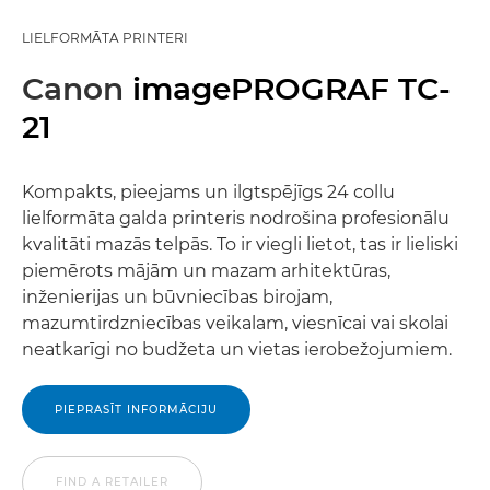
LIELFORMĀTA PRINTERI
Canon
imagePROGRAF TC-
21
Kompakts, pieejams un ilgtspējīgs 24 collu
lielformāta galda printeris nodrošina profesionālu
kvalitāti mazās telpās. To ir viegli lietot, tas ir lieliski
piemērots mājām un mazam arhitektūras,
inženierijas un būvniecības birojam,
mazumtirdzniecības veikalam, viesnīcai vai skolai
neatkarīgi no budžeta un vietas ierobežojumiem.
PIEPRASĪT INFORMĀCIJU
FIND A RETAILER