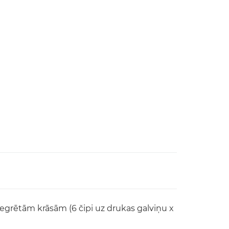
egrētām krāsām (6 čipi uz drukas galviņu x