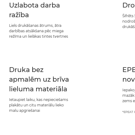
Uzlabota darba
Dro
ražība
Šifrēts
nodroš
Liels drukāšanas ātrums, ātra
drukāš
darbības atsākšana pēc miega
režīma un lielākas tintes tvertnes
Druka bez
EPE
apmalēm uz brīva
nov
lieluma materiāla
Iepako
mazāk 
Ietaupiet laiku, kas nepieciešams
zems e
plakātu un citu materiālu lieko
malu apgriešanai
*EPEAT G