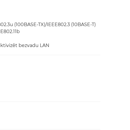
802.3u (100BASE-TX)/IEEE802.3 (10BASE-T)
EE802.11b
 aktivizēt bezvadu LAN