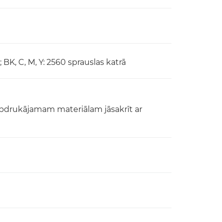
 BK, C, M, Y: 2560 sprauslas katrā
 apdrukājamam materiālam jāsakrīt ar