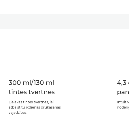
300 ml/130 ml
4,3
tintes tvertnes
pan
Lielākas tintes tvertnes, lai
Intuitī
atbalstītu ikdienas drukāšanas
noderī
vajadzības