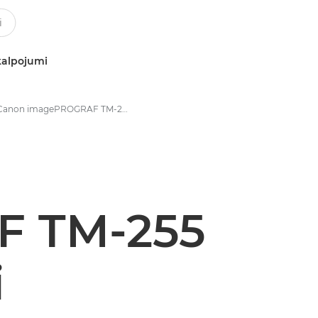
kalpojumi
Canon imagePROGRAF TM-255 — lielformāta printeri — tehniskie dati
F TM-255
i