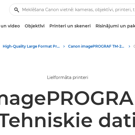
un video
Objektīvi
Printeri un skeneri
Risinājumi un pa
High-Quality Large Format Printers for CAD/GIS and Stunning Graphics
Canon imagePROGRAF TM-255 — lielformāta printeri
Lielformāta printeri
magePROGRA
Tehniskie dat