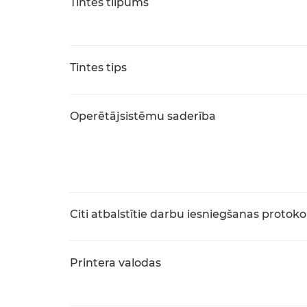
Tintes tilpums
Tintes tips
Operētājsistēmu saderība
Citi atbalstītie darbu iesniegšanas protokol
Printera valodas