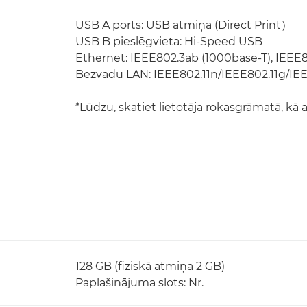
USB A ports: USB atmiņa (Direct Print）
USB B pieslēgvieta: Hi-Speed USB
Ethernet: IEEE802.3ab (1000base-T), IEEE
Bezvadu LAN: IEEE802.11n/IEEE802.11g/IE
*Lūdzu, skatiet lietotāja rokasgrāmatā, kā
128 GB (fiziskā atmiņa 2 GB)
Paplašinājuma slots: Nr.