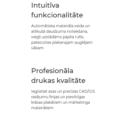
Intuitīva
funkcionalitāte
Automātiska materiāla veida un
atlikušā daudzuma noteikšana,
viegli uzstādāms papīra rullis,
pateicoties plakanajam augšējam
vākam
Profesionāla
drukas kvalitāte
Iegūstiet asas un precīzas CAD/GIS
rasējumu līnijas un pievilcīgas
krāsas plakātiem un mārketinga
materiāliem