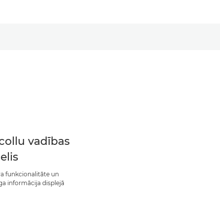
 collu vadības
elis
va funkcionalitāte un
ga informācija displejā