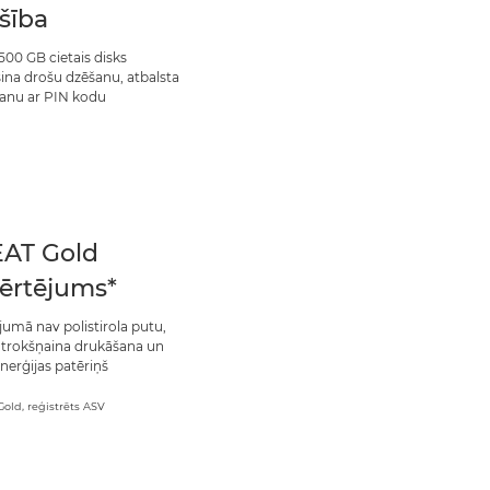
šība
 500 GB cietais disks
ina drošu dzēšanu, atbalsta
anu ar PIN kodu
AT Gold
ērtējums*
jumā nav polistirola putu,
trokšņaina drukāšana un
nerģijas patēriņš
old, reģistrēts ASV