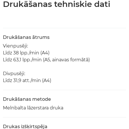
Drukāšanas tehniskie dati
Drukāšanas ātrums
Vienpusēji:
Līdz 38 lpp./min (A4)
Līdz 63,1 lpp./min (A5, ainavas formātā)
Divpusēji:
Līdz 31,9 att./min (A4)
Drukāšanas metode
Melnbalta lāzerstara druka
Drukas izšķirtspēja