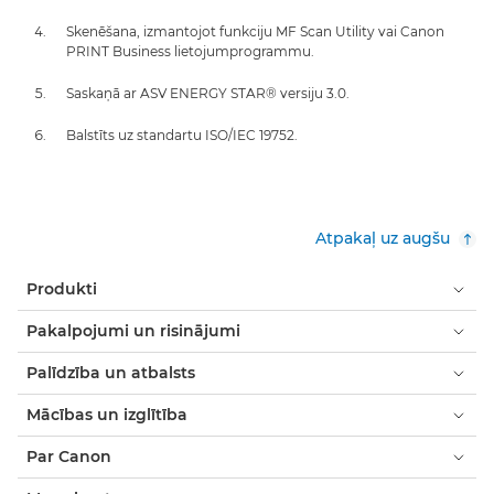
Skenēšana, izmantojot funkciju MF Scan Utility vai Canon
PRINT Business lietojumprogrammu.
Saskaņā ar ASV ENERGY STAR® versiju 3.0.
Balstīts uz standartu ISO/IEC 19752.
Atpakaļ uz augšu
Produkti
Pakalpojumi un risinājumi
Palīdzība un atbalsts
Mācības un izglītība
Par Canon