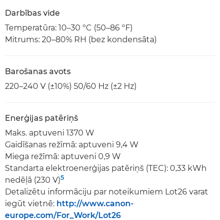
Darbības vide
Temperatūra: 10–30 ºC (50–86 ºF)
Mitrums: 20–80% RH (bez kondensāta)
Barošanas avots
220–240 V (±10%) 50/60 Hz (±2 Hz)
Enerģijas patēriņš
Maks. aptuveni 1370 W
Gaidīšanas režīmā: aptuveni 9,4 W
Miega režīmā: aptuveni 0,9 W
Standarta elektroenerģijas patēriņš (TEC): 0,33 kWh
5
nedēļā (230 V)
Detalizētu informāciju par noteikumiem Lot26 varat
iegūt vietnē:
http://www.canon-
europe.com/For_Work/Lot26