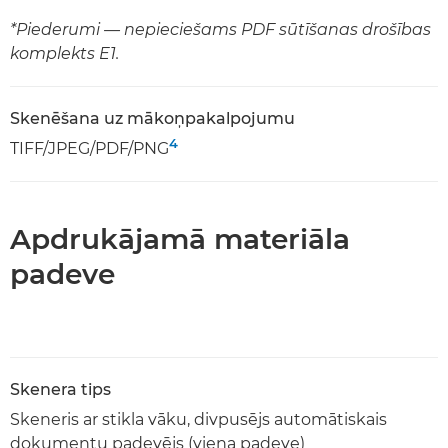
*Piederumi — nepieciešams PDF sūtīšanas drošības
komplekts E1.
Skenēšana uz mākoņpakalpojumu
4
TIFF/JPEG/PDF/PNG
Apdrukājamā materiāla
padeve
Skenera tips
Skeneris ar stikla vāku, divpusējs automātiskais
dokumentu padevējs (viena padeve)