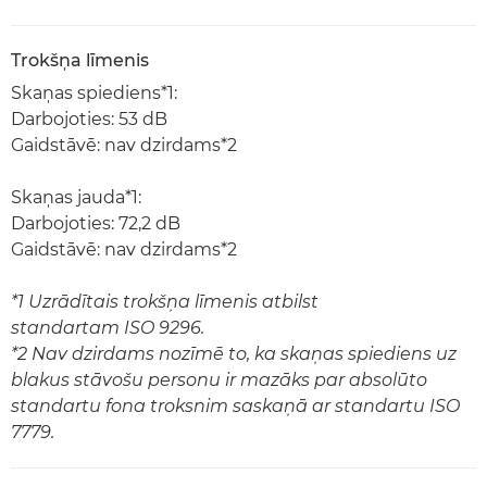
Trokšņa līmenis
Skaņas spiediens*1:
Darbojoties: 53 dB
Gaidstāvē: nav dzirdams*2
Skaņas jauda*1:
Darbojoties: 72,2 dB
Gaidstāvē: nav dzirdams*2
*1 Uzrādītais trokšņa līmenis atbilst
standartam ISO 9296.
*2 Nav dzirdams nozīmē to, ka skaņas spiediens uz
blakus stāvošu personu ir mazāks par absolūto
standartu fona troksnim saskaņā ar standartu ISO
7779.