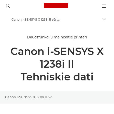
Canon Logo, back to ho
Canon i-SENSYS X 1238i II sērija — printeri uzņēmumiem
Pārsl
Canon
Daudzfunkciju melnbaltie printeri
Risinājumi un pakalpojumi
Canon i-SENSYS X
Produkti uzņēmumiem
Printeri un faksi uzņēmumiem
1238i II
Daudzfunkciju printeri — universāli printeri
Tehniskie dati
Daudzfunkciju melnbaltie printeri
Canon i-SENSYS X 1238i II
Toggle breadcrumbs
Pārskats