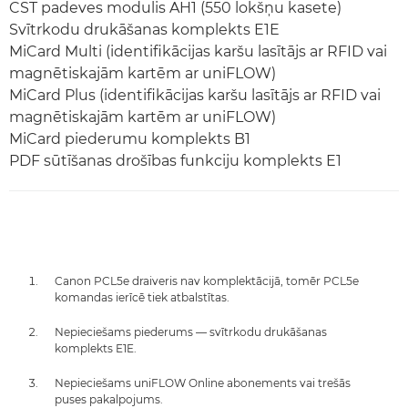
CST padeves modulis AH1 (550 lokšņu kasete)
Svītrkodu drukāšanas komplekts E1E
MiCard Multi (identifikācijas karšu lasītājs ar RFID vai
magnētiskajām kartēm ar uniFLOW)
MiCard Plus (identifikācijas karšu lasītājs ar RFID vai
magnētiskajām kartēm ar uniFLOW)
MiCard piederumu komplekts B1
PDF sūtīšanas drošības funkciju komplekts E1
Canon PCL5e draiveris nav komplektācijā, tomēr PCL5e
komandas ierīcē tiek atbalstītas.
Nepieciešams piederums — svītrkodu drukāšanas
komplekts E1E.
Nepieciešams uniFLOW Online abonements vai trešās
puses pakalpojums.