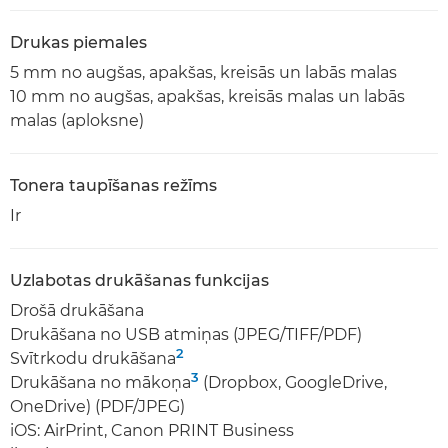
Drukas piemales
5 mm no augšas, apakšas, kreisās un labās malas
10 mm no augšas, apakšas, kreisās malas un labās
malas (aploksne)
Tonera taupīšanas režīms
Ir
Uzlabotas drukāšanas funkcijas
Drošā drukāšana
Drukāšana no USB atmiņas (JPEG/TIFF/PDF)
2
Svītrkodu drukāšana
3
Drukāšana no mākoņa
(Dropbox, GoogleDrive,
OneDrive) (PDF/JPEG)
iOS: AirPrint, Canon PRINT Business