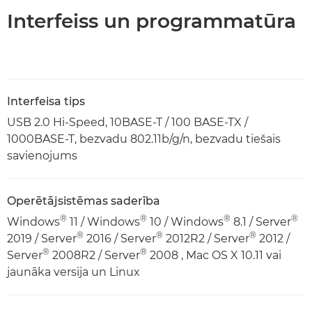
Interfeiss un programmatūra
Interfeisa tips
USB 2.0 Hi-Speed, 10BASE-T / 100 BASE-TX /
1000BASE-T, bezvadu 802.11b/g/n, bezvadu tiešais
savienojums
Operētājsistēmas saderība
®
®
®
®
Windows
11 / Windows
10 / Windows
8.1 / Server
®
®
®
2019 / Server
2016 / Server
2012R2 / Server
2012 /
®
®
Server
2008R2 / Server
2008 , Mac OS X 10.11 vai
jaunāka versija un Linux