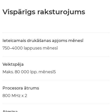
Vispārīgs raksturojums
Ieteicamais drukāšanas apjoms mēnesī
750–4000 lappuses mēnesī
Veiktspēja
Maks. 80 000 lpp. mēnesī5
Procesora ātrums
800 MHz x 2
Atmiņa