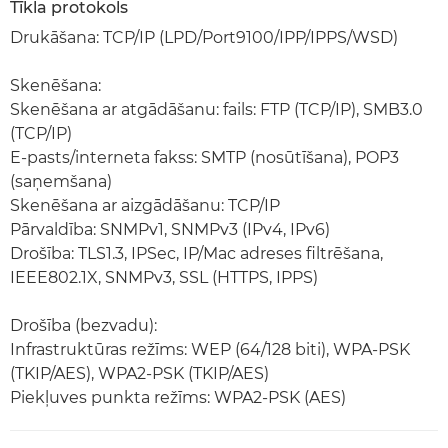
Tīkla protokols
Drukāšana: TCP/IP (LPD/Port9100/IPP/IPPS/WSD)
Skenēšana:
Skenēšana ar atgādāšanu: fails: FTP (TCP/IP), SMB3.0
(TCP/IP)
E-pasts/interneta fakss: SMTP (nosūtīšana), POP3
(saņemšana)
Skenēšana ar aizgādāšanu: TCP/IP
Pārvaldība: SNMPv1, SNMPv3 (IPv4, IPv6)
Drošība: TLS1.3, IPSec, IP/Mac adreses filtrēšana,
IEEE802.1X, SNMPv3, SSL (HTTPS, IPPS)
Drošība (bezvadu):
Infrastruktūras režīms: WEP (64/128 biti), WPA-PSK
(TKIP/AES), WPA2-PSK (TKIP/AES)
Piekļuves punkta režīms: WPA2-PSK (AES)