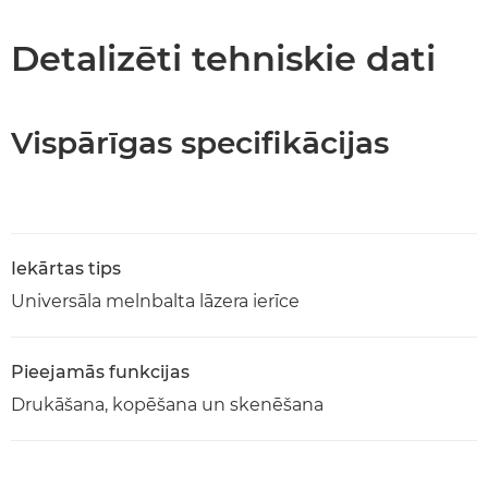
Tehniskie dati
Detalizēti tehniskie dati
Atbalsts
Vispārīgas specifikācijas
PDF lejupielāde
Iekārtas tips
Universāla melnbalta lāzera ierīce
Pieejamās funkcijas
Drukāšana, kopēšana un skenēšana