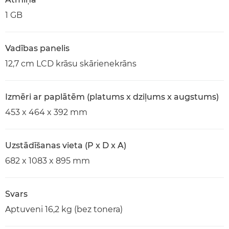
1 GB
Vadības panelis
12,7 cm LCD krāsu skārienekrāns
Izmēri ar paplātēm (platums x dziļums x augstums)
453 x 464 x 392 mm
Uzstādīšanas vieta (P x D x A)
682 x 1083 x 895 mm
Svars
Aptuveni 16,2 kg (bez tonera)