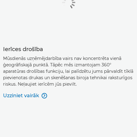
Ierīces drošība
Mūsdienās uzņēmējdarbība vairs nav koncentrēta vienā
ģeogrāfiskajā punktā. Tāpēc mēs izmantojam 360°
aparatūras drošības funkciju, lai palīdzētu jums pārvaldīt tīklā
pievienotas drukas un skenēšanas biroja tehnikai raksturīgos
riskus. Neļaujiet ierīcēm jūs pievilt.
Uzziniet vairāk
