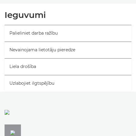
Pārskats
Ieguvumi
Tehniskie dati
Palieliniet darba ražību
Nevainojama lietotāju pieredze
Liela drošība
Uzlabojiet ilgtspējību