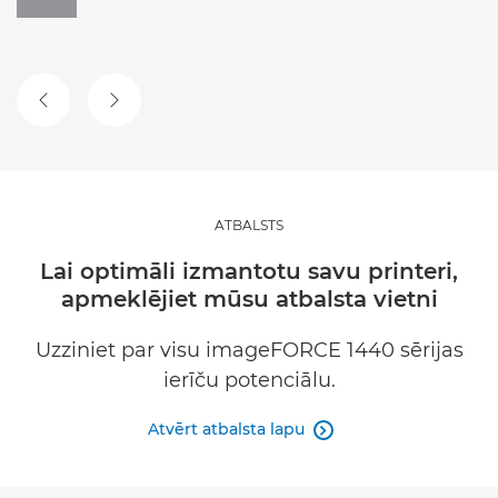
IEPRIEKŠĒJAIS SLAIDS
NĀKAMAIS SLAIDS
ATBALSTS
Lai optimāli izmantotu savu printeri,
apmeklējiet mūsu atbalsta vietni
Uzziniet par visu imageFORCE 1440 sērijas
ierīču potenciālu.
Atvērt atbalsta lapu
