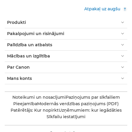
Atpakaļ uz augšu
Produkti
Pakalpojumi un risinājumi
Palīdzība un atbalsts
Mācības un izglītība
Par Canon
Mans konts
Noteikumi un nosacījumi
Paziņojums par sīkfailiem
Pieejamība
Modernās verdzības paziņojums (PDF)
Patērētājs: Kur nopirkt
Uzņēmumiem: kur iegādāties
Sīkfailu iestatījumi