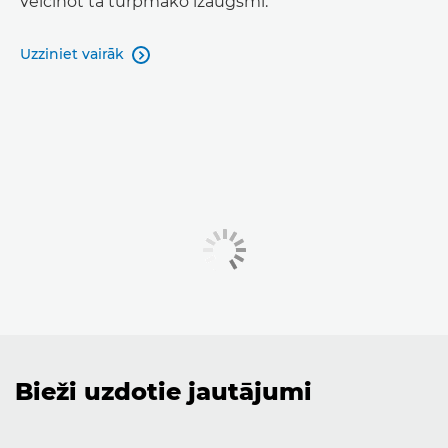
veicinot tā turpmāko izaugsmi.
Uzziniet vairāk

Bieži uzdotie jautājumi