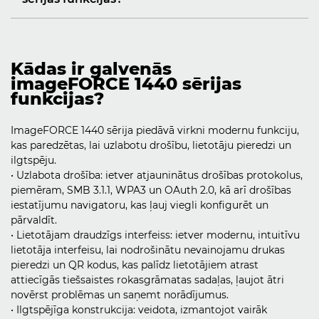
Kādas ir galvenās
imageFORCE 1440 sērijas
funkcijas?
ImageFORCE 1440 sērija piedāvā virkni modernu funkciju,
kas paredzētas, lai uzlabotu drošību, lietotāju pieredzi un
ilgtspēju.
• Uzlabota drošība: ietver atjauninātus drošības protokolus,
piemēram, SMB 3.1.1, WPA3 un OAuth 2.0, kā arī drošības
iestatījumu navigatoru, kas ļauj viegli konfigurēt un
pārvaldīt.
• Lietotājam draudzīgs interfeiss: ietver modernu, intuitīvu
lietotāja interfeisu, lai nodrošinātu nevainojamu drukas
pieredzi un QR kodus, kas palīdz lietotājiem atrast
attiecīgās tiešsaistes rokasgrāmatas sadaļas, ļaujot ātri
novērst problēmas un saņemt norādījumus.
• Ilgtspējīga konstrukcija: veidota, izmantojot vairāk