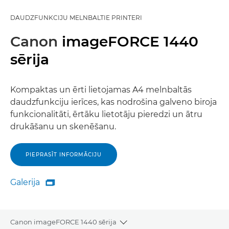
DAUDZFUNKCIJU MELNBALTIE PRINTERI
Canon
imageFORCE 1440
sērija
Kompaktas un ērti lietojamas A4 melnbaltās
daudzfunkciju ierīces, kas nodrošina galveno biroja
funkcionalitāti, ērtāku lietotāju pieredzi un ātru
drukāšanu un skenēšanu.
PIEPRASĪT INFORMĀCIJU
Galerija

Galerija
Canon imageFORCE 1440 sērija
Toggle breadcrumbs