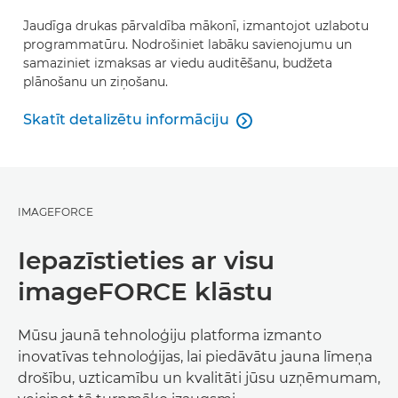
Jaudīga drukas pārvaldība mākonī, izmantojot uzlabotu
programmatūru. Nodrošiniet labāku savienojumu un
samaziniet izmaksas ar viedu auditēšanu, budžeta
plānošanu un ziņošanu.
Skatīt detalizētu informāciju

Skatīt detalizētu informāciju
IMAGEFORCE
Iepazīstieties ar visu
imageFORCE klāstu
Mūsu jaunā tehnoloģiju platforma izmanto
inovatīvas tehnoloģijas, lai piedāvātu jauna līmeņa
drošību, uzticamību un kvalitāti jūsu uzņēmumam,