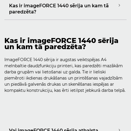
Kas ir imageFORCE 1440 sērija un kam tā
paredzēta?
Kas ir imageFORCE 1440 sērija
un kam tā paredzēta?
ImageFORCE 1440 sērija ir augstas veiktspējas A4
melnbaltie daudzfunkciju printeri, kas paredzēti mazākām
darba grupām vai lietošanai uz galda. Tie ir lieliski
piemēroti ikdienas drukāšanas un printēšanas vajadzībām
un piedāvā galvenās drukas un skenēšanas iespējas ar
kompaktu konstrukciju, kas ērti ietilpst jebkurā darba telpā.
Vai imageFORCE 1440 sērija atbalsta