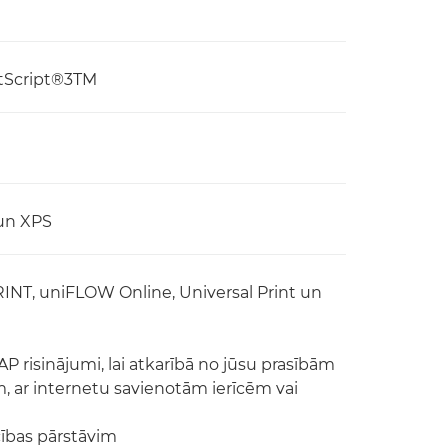
stScript®3TM
 un XPS
RINT, uniFLOW Online, Universal Print un
 risinājumi, lai atkarībā no jūsu prasībām
, ar internetu savienotām ierīcēm vai
cības pārstāvim