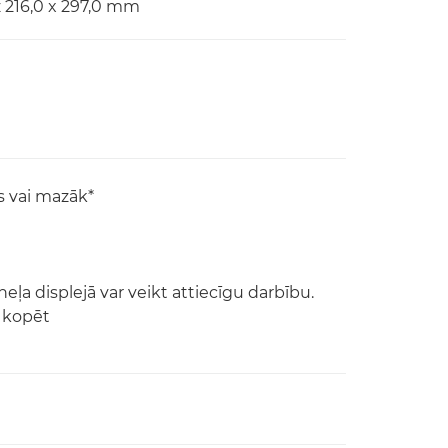
z 216,0 x 297,0 mm
s vai mazāk*
neļa displejā var veikt attiecīgu darbību.
i kopēt