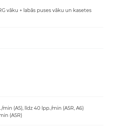
CRG vāku + labās puses vāku un kasetes
p./min (A5), līdz 40 lpp./min (A5R, A6)
/min (A5R)