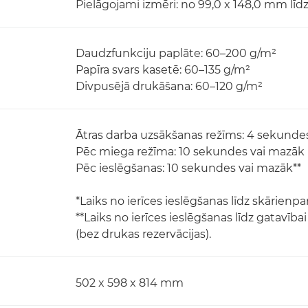
Pielāgojami izmēri: no 99,0 x 148,0 mm līd
Daudzfunkciju paplāte: 60–200 g/m²
Papīra svars kasetē: 60–135 g/m²
Divpusējā drukāšana: 60–120 g/m²
Ātras darba uzsākšanas režīms: 4 sekunde
Pēc miega režīma: 10 sekundes vai mazāk
Pēc ieslēgšanas: 10 sekundes vai mazāk**
*Laiks no ierīces ieslēgšanas līdz skārienpa
**Laiks no ierīces ieslēgšanas līdz gatavība
(bez drukas rezervācijas).
502 x 598 x 814 mm