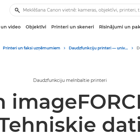
un video
Objektīvi
Printeri un skeneri
Risinājumi un pa
Printeri un faksi uzņēmumiem
Daudzfunkciju printeri — universāli printeri
Daudzfunkciju melnbaltie printeri
n imageFORCE
Tehniskie dat