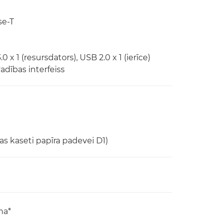
se-T
0 x 1 (resursdators), USB 2.0 x 1 (ierīce)
vadības interfeiss
as kaseti papīra padevei D1)
na*