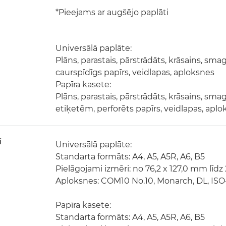
*Pieejams ar augšējo paplāti
Universālā paplāte:
Plāns, parastais, pārstrādāts, krāsains, sm
caurspīdīgs papīrs, veidlapas, aploksnes
Papīra kasete:
Plāns, parastais, pārstrādāts, krāsains, sm
etiķetēm, perforēts papīrs, veidlapas, apl
i
Universālā paplāte:
Standarta formāts: A4, A5, A5R, A6, B5
Pielāgojami izmēri: no 76,2 x 127,0 mm līdz
Aploksnes: COM10 No.10, Monarch, DL, ISO
Papīra kasete:
Standarta formāts: A4, A5, A5R, A6, B5