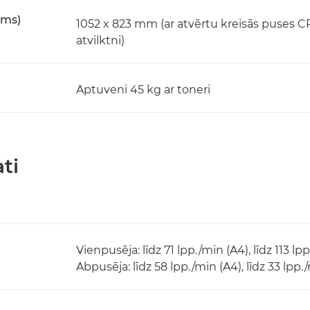
ums)
1052 x 823 mm (ar atvērtu kreisās puses 
atvilktni)
Aptuveni 45 kg ar toneri
ti
Vienpusēja: līdz 71 lpp./min (A4), līdz 113 lp
Abpusēja: līdz 58 lpp./min (A4), līdz 33 lpp.