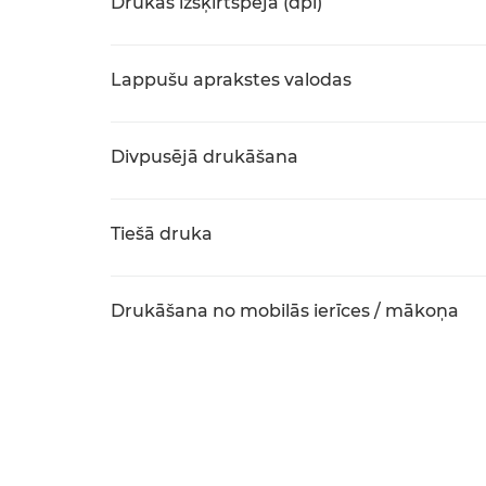
Drukas izšķirtspēja (dpi)
Lappušu aprakstes valodas
Divpusējā drukāšana
Tiešā druka
Drukāšana no mobilās ierīces / mākoņa