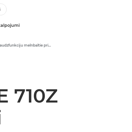
kalpojumi
Daudzfunkciju melnbaltie printeri
 710Z
i