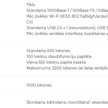
Tīkls
Standarta: 1000Base-T / 100Base-TX / 10Ba
Pēc izvēles: Wi-Fi (IEEE 802.11a/b/g/n/ac/ax)
Citi
Standarta: USB 2.0 x 1 (resursdators), USB 3.
Pēc izvēles: seriālais interfeiss, kopēšanas 
Standarta: 650 loksnes
100 lokšņu daudzfunkciju paplāte
Viena 550 lokšņu papīra kasete
Maksimums: 3200 loksnes (ar lielas ietilpīb
1000 loksnes
Šķirošana, kārtošana, novirzīšana*, skavoša