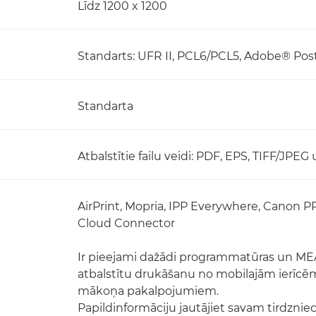
Līdz 1200 x 1200
Standarts: UFR II, PCL6/PCL5, Adobe® Po
Standarta
Atbalstītie failu veidi: PDF, EPS, TIFF/JPEG
AirPrint, Mopria, IPP Everywhere, Canon P
Cloud Connector
Ir pieejami dažādi programmatūras un MEAP
atbalstītu drukāšanu no mobilajām ierīcēm
mākoņa pakalpojumiem.
Papildinformāciju jautājiet savam tirdznie