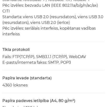
Pēc izvēles: bezvadu LAN (IEEE 802.11a/b/g/n/ac/ax)
CITI
Standarta: viens USB 2.0 (resursdators), viens USB 3.0
(resursdators), viens USB 2.0 (ierīce)
Pēc izvēles: seriālais interfeiss, kopēšanas vadības
interfeiss
Tīkla protokoli
Fails: FTP(TCP/IP), SMB3.1.1 (TCP/IP), WebDAV
E-pasts/interneta fakss: SMTP, POP3
Papīra ievade (standarta)
4360 loksnes
Papīra padeves ietilpība (A4, 80 g/m²)