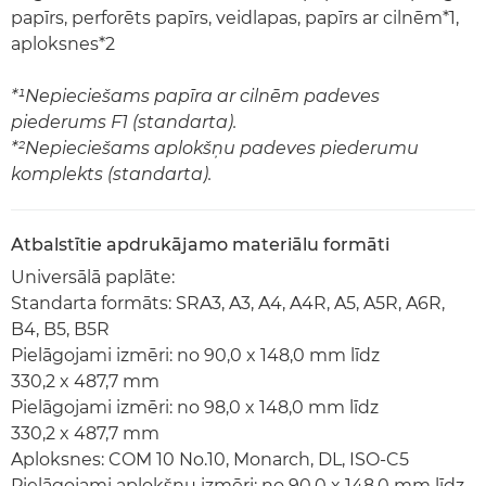
papīrs, perforēts papīrs, veidlapas, papīrs ar cilnēm*1,
aploksnes*2
*¹Nepieciešams papīra ar cilnēm padeves
piederums F1 (standarta).
*²Nepieciešams aplokšņu padeves piederumu
komplekts (standarta).
Atbalstītie apdrukājamo materiālu formāti
Universālā paplāte:
Standarta formāts: SRA3, A3, A4, A4R, A5, A5R, A6R,
B4, B5, B5R
Pielāgojami izmēri: no 90,0 x 148,0 mm līdz
330,2 x 487,7 mm
Pielāgojami izmēri: no 98,0 x 148,0 mm līdz
330,2 x 487,7 mm
Aploksnes: COM 10 No.10, Monarch, DL, ISO-C5
Pielāgojami aplokšņu izmēri: no 90,0 x 148,0 mm līdz