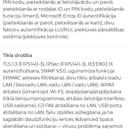
PIN kodu, pieteikšanās ar lietotājvārdu un paroli,
pieteikšanās ar nodaļas ID un PIN kodu, pieteikšanās
funkciju līmenī), Microsoft Entra ID autentifikācija
(pieteikšanās ar paroli, pieteikšanās ar karti), divu
faktoru autentifikācija LUI/RUI, piekļuves pārvaldības
sistēma (piekļuves kontrole)
Tīkla drošība
TLS 1.3 (FIPS140-3), IPSec (FIPS140-3), IEEE802.1X
autentificēšana, SNMP V3.0, ugunsmūra funkcija
(IP/MAC adreses filtrēšana), divu tīklu atbalsts (vadu
LAN / bezvadu LAN, vadu LAN / vadu LAN), WPA3
atbalsts (izmantojot Wi-Fi), iespējošana/atspējošana
(tīkla lietojumprogrammas, attālais lietotāja interfeiss,
USB saskarne), G3 FAX atdalīšana no LAN, USB porta
atdalīšana no LAN, failu izpildes aizliegšana, ja tie
saglabāti daudzfunkciju ierīces Advanced Space,
skenēšana un sūtīšana — vīrusu problēma, saņemot