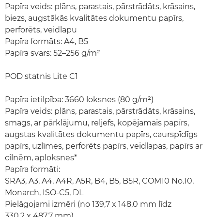
Papīra veids: plāns, parastais, pārstrādāts, krāsains,
biezs, augstākās kvalitātes dokumentu papīrs,
perforēts, veidlapu
Papīra formāts: A4, B5
Papīra svars: 52–256 g/m²
POD statnis Lite C1
Papīra ietilpība: 3660 loksnes (80 g/m²)
Papīra veids: plāns, parastais, pārstrādāts, krāsains,
smags, ar pārklājumu, reljefs, kopējamais papīrs,
augstas kvalitātes dokumentu papīrs, caurspīdīgs
papīrs, uzlīmes, perforēts papīrs, veidlapas, papīrs ar
cilnēm, aploksnes*
Papīra formāti:
SRA3, A3, A4, A4R, A5R, B4, B5, B5R, COM10 No.10,
Monarch, ISO-C5, DL
Pielāgojami izmēri (no 139,7 x 148,0 mm līdz
330,2 x 487,7 mm)