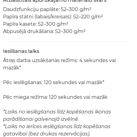
Atbalstītais apdrukājamo materiālu svars
Daudzfunkciju paplāte: 52–300 g/m²
Papīra statņi (labais/kreisais): 52–220 g/m²
Papīra kasete: 52–300 g/m²
Abpusējā drukāšana: 52–300 g/m²
Iesilšanas laiks
Ātras darba uzsākšanas režīms: 4 sekundes vai
mazāk*
Pēc ieslēgšanas: 120 sekundes vai mazāk*
Pēc miega režīma: 120 sekundes vai mazāk
*Laiks no ieslēgšanas līdz kopēšanas ikonas
parādīšanai galvenajā izvēlnē.
*Laiks no ierīces ieslēgšanas līdz kopēšanas
gatavībai (bez drukas rezervācijas).