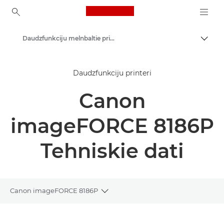
Canon Logo, back to ho
Daudzfunkciju melnbaltie printeri
Pārsl
Canon
Daudzfunkciju printeri
Risinājumi un pakalpojumi
Canon
Produkti uzņēmumiem
Printeri un faksi uzņēmumiem
imageFORCE 8186P
Daudzfunkciju printeri — universāli printeri
Tehniskie dati
Canon imageFORCE 8186P
Toggle breadcrumbs
Pārskats