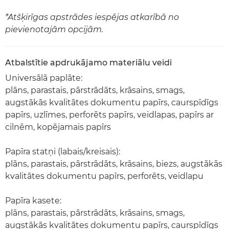
*Atšķirīgas apstrādes iespējas atkarībā no
pievienotajām opcijām.
Atbalstītie apdrukājamo materiālu veidi
Universālā paplāte:
plāns, parastais, pārstrādāts, krāsains, smags,
augstākās kvalitātes dokumentu papīrs, caurspīdīgs
papīrs, uzlīmes, perforēts papīrs, veidlapas, papīrs ar
cilnēm, kopējamais papīrs
Papīra statņi (labais/kreisais):
plāns, parastais, pārstrādāts, krāsains, biezs, augstākās
kvalitātes dokumentu papīrs, perforēts, veidlapu
Papīra kasete:
plāns, parastais, pārstrādāts, krāsains, smags,
augstākās kvalitātes dokumentu papīrs, caurspīdīgs