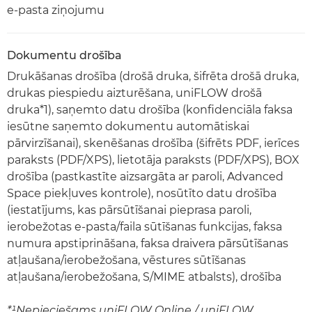
e-pasta ziņojumu
Dokumentu drošība
Drukāšanas drošība (drošā druka, šifrēta drošā druka,
drukas piespiedu aizturēšana, uniFLOW drošā
druka*1), saņemto datu drošība (konfidenciāla faksa
iesūtne saņemto dokumentu automātiskai
pārvirzīšanai), skenēšanas drošība (šifrēts PDF, ierīces
paraksts (PDF/XPS), lietotāja paraksts (PDF/XPS), BOX
drošība (pastkastīte aizsargāta ar paroli, Advanced
Space piekļuves kontrole), nosūtīto datu drošība
(iestatījums, kas pārsūtīšanai pieprasa paroli,
ierobežotas e-pasta/faila sūtīšanas funkcijas, faksa
numura apstiprināšana, faksa draivera pārsūtīšanas
atļaušana/ierobežošana, vēstures sūtīšanas
atļaušana/ierobežošana, S/MIME atbalsts), drošība
*¹Nepieciešams uniFLOW Online / uniFLOW.