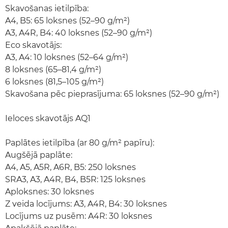
Skavošanas ietilpība:
A4, B5: 65 loksnes (52–90 g/m²)
A3, A4R, B4: 40 loksnes (52–90 g/m²)
Eco skavotājs:
A3, A4: 10 loksnes (52–64 g/m²)
8 loksnes (65–81,4 g/m²)
6 loksnes (81,5–105 g/m²)
Skavošana pēc pieprasījuma: 65 loksnes (52–90 g/m²)
Ieloces skavotājs AQ1
Paplātes ietilpība (ar 80 g/m² papīru):
Augšējā paplāte:
A4, A5, A5R, A6R, B5: 250 loksnes
SRA3, A3, A4R, B4, B5R: 125 loksnes
Aploksnes: 30 loksnes
Z veida locījums: A3, A4R, B4: 30 loksnes
Locījums uz pusēm: A4R: 30 loksnes