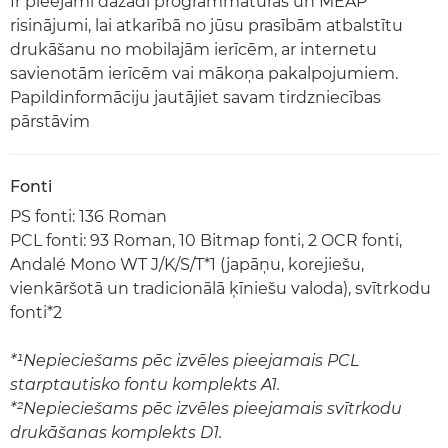
Ir pieejami dažādi programmatūras un MEAP
risinājumi, lai atkarībā no jūsu prasībām atbalstītu
drukāšanu no mobilajām ierīcēm, ar internetu
savienotām ierīcēm vai mākoņa pakalpojumiem.
Papildinformāciju jautājiet savam tirdzniecības
pārstāvim
Fonti
PS fonti: 136 Roman
PCL fonti: 93 Roman, 10 Bitmap fonti, 2 OCR fonti,
Andalé Mono WT J/K/S/T*1 (japāņu, korejiešu,
vienkāršotā un tradicionālā ķīniešu valoda), svītrkodu
fonti*2
*¹Nepieciešams pēc izvēles pieejamais PCL
starptautisko fontu komplekts A1.
*²Nepieciešams pēc izvēles pieejamais svītrkodu
drukāšanas komplekts D1.