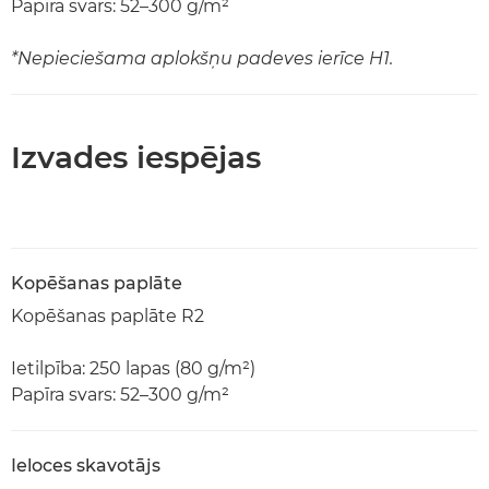
Papīra svars: 52–300 g/m²
*Nepieciešama aplokšņu padeves ierīce H1.
Izvades iespējas
Kopēšanas paplāte
Kopēšanas paplāte R2
Ietilpība: 250 lapas (80 g/m²)
Papīra svars: 52–300 g/m²
Ieloces skavotājs