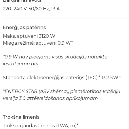
Barošanas avots
220–240 V, 50/60 Hz, 13 A
Enerģijas patēriņš
Maks. aptuveni 3120 W
Miega režīmā: aptuveni 0,9 W*
*0,9 W nav pieejams visās situācijās noteiktu
iestatījumu dēļ.
Standarta elektroenerģijas patēriņš (TEC):* 13,7 kWh
*ENERGY STAR (ASV shēma), piemērotības kritēriju
versija 3.0 attēlveidošanas aprīkojumam
Trokšņa līmenis
Trokšņa jaudas līmenis (LWA, m)*