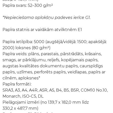
Papīra svars: 52–300 g/m²
*Nepieciešama aplokšņu padeves ierīce G1.
Papīra statnis ar vairākām atvilktnēm E1
Papīra ietilpība: 5000 (augšējā/vidējā: 1500; apakšējā:
2000) loksnes (80 g/m²)
Papīra veids: plāns, parastais, pārstrādāts, krāsains,
smags, ar pārklājumu, reljefs, kopējamais papīrs,
augstas kvalitātes dokumentu papīrs, caurspīdīgs
papīrs, uzlīmes, perforēts papīrs, veidlapas, papīrs ar
cilnēm, aploksnes*
Papīra formāti:
SRA3, A3, A4, A4R, A5R, A5, B4, B5, B5R, COM10 No.10,
Monarch, ISO-C5, DL
Pielāgojami izmēri (no 139,7 x 182,0 mm līdz
330,2 x 487,7 mm)