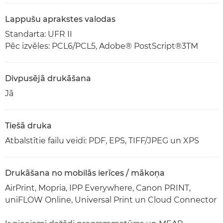
Lappušu aprakstes valodas
Standarta: UFR II
Pēc izvēles: PCL6/PCL5, Adobe® PostScript®3TM
Divpusējā drukāšana
Jā
Tiešā druka
Atbalstītie failu veidi: PDF, EPS, TIFF/JPEG un XPS
Drukāšana no mobilās ierīces / mākoņa
AirPrint, Mopria, IPP Everywhere, Canon PRINT,
uniFLOW Online, Universal Print un Cloud Connector