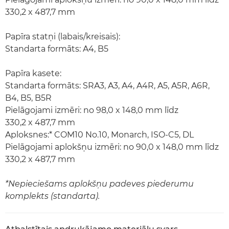
330,2 x 487,7 mm
Papīra statņi (labais/kreisais):
Standarta formāts: A4, B5
Papīra kasete:
Standarta formāts: SRA3, A3, A4, A4R, A5, A5R, A6R,
B4, B5, B5R
Pielāgojami izmēri: no 98,0 x 148,0 mm līdz
330,2 x 487,7 mm
Aploksnes:* COM10 No.10, Monarch, ISO-C5, DL
Pielāgojami aplokšņu izmēri: no 90,0 x 148,0 mm līdz
330,2 x 487,7 mm
*Nepieciešams aplokšņu padeves piederumu
komplekts (standarta).