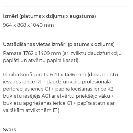
Izmēri (platums x dziļums x augstums)
964 x 868 x 1040 mm
Uzstādīšanas vietas izmēri (platums x dziļums)
Pamata: 1762 x 1409 mm (ar izvilktu daudzfunkciju
paplāti un atvērtu papīra kaseti)
Pilnībā konfigurēts: 6211 x 1436 mm (dokumentu
ievades ierīce R1 + daudzfunkciju profesionālā
perforācijas ierīce C1 + papīra locīšanas ierīce K2 +
bukletu iesējējs AG1 ar atvērtu priekšējo vāku +
bukletu apgriešanas ierīce G1 + papīra statnis ar
vairākām atvilktnēm E1)
Svars