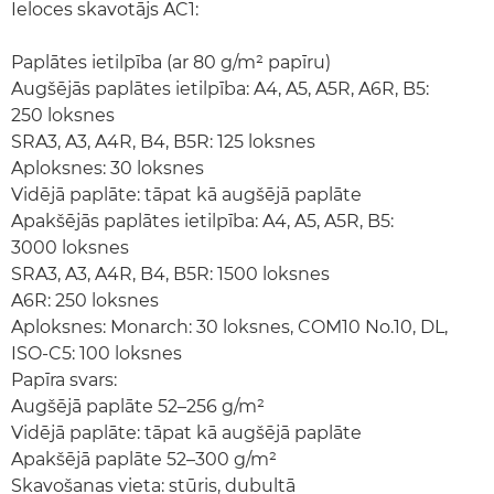
Ieloces skavotājs AC1:
Paplātes ietilpība (ar 80 g/m² papīru)
Augšējās paplātes ietilpība: A4, A5, A5R, A6R, B5:
250 loksnes
SRA3, A3, A4R, B4, B5R: 125 loksnes
Aploksnes: 30 loksnes
Vidējā paplāte: tāpat kā augšējā paplāte
Apakšējās paplātes ietilpība: A4, A5, A5R, B5:
3000 loksnes
SRA3, A3, A4R, B4, B5R: 1500 loksnes
A6R: 250 loksnes
Aploksnes: Monarch: 30 loksnes, COM10 No.10, DL,
ISO-C5: 100 loksnes
Papīra svars:
Augšējā paplāte 52–256 g/m²
Vidējā paplāte: tāpat kā augšējā paplāte
Apakšējā paplāte 52–300 g/m²
Skavošanas vieta: stūris, dubultā