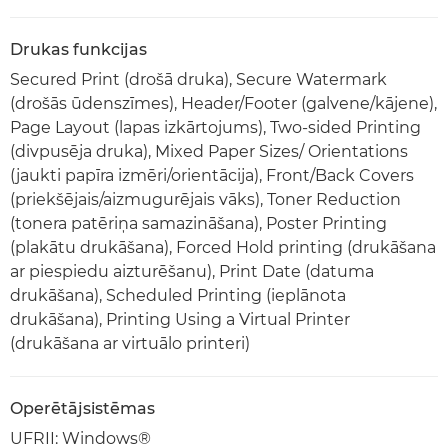
Drukas funkcijas
Secured Print (drošā druka), Secure Watermark
(drošās ūdenszīmes), Header/Footer (galvene/kājene),
Page Layout (lapas izkārtojums), Two-sided Printing
(divpusēja druka), Mixed Paper Sizes/ Orientations
(jaukti papīra izmēri/orientācija), Front/Back Covers
(priekšējais/aizmugurējais vāks), Toner Reduction
(tonera patēriņa samazināšana), Poster Printing
(plakātu drukāšana), Forced Hold printing (drukāšana
ar piespiedu aizturēšanu), Print Date (datuma
drukāšana), Scheduled Printing (ieplānota
drukāšana), Printing Using a Virtual Printer
(drukāšana ar virtuālo printeri)
Operētājsistēmas
UFRII: Windows®