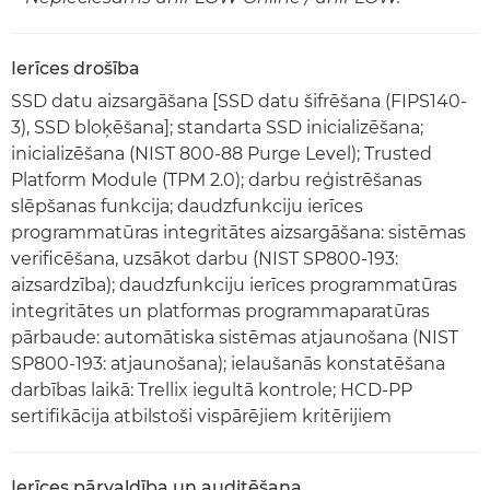
Ierīces drošība
SSD datu aizsargāšana [SSD datu šifrēšana (FIPS140-
3), SSD bloķēšana]; standarta SSD inicializēšana;
inicializēšana (NIST 800-88 Purge Level); Trusted
Platform Module (TPM 2.0); darbu reģistrēšanas
slēpšanas funkcija; daudzfunkciju ierīces
programmatūras integritātes aizsargāšana: sistēmas
verificēšana, uzsākot darbu (NIST SP800-193:
aizsardzība); daudzfunkciju ierīces programmatūras
integritātes un platformas programmaparatūras
pārbaude: automātiska sistēmas atjaunošana (NIST
SP800-193: atjaunošana); ielaušanās konstatēšana
darbības laikā: Trellix iegultā kontrole; HCD-PP
sertifikācija atbilstoši vispārējiem kritērijiem
Ierīces pārvaldība un auditēšana