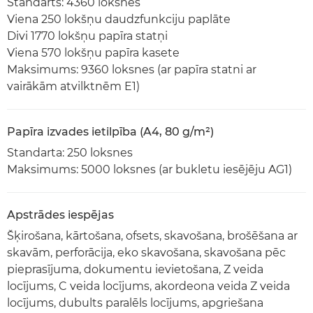
Standarts: 4360 loksnes
Viena 250 lokšņu daudzfunkciju paplāte
Divi 1770 lokšņu papīra statņi
Viena 570 lokšņu papīra kasete
Maksimums: 9360 loksnes (ar papīra statni ar
vairākām atvilktnēm E1)
Papīra izvades ietilpība (A4, 80 g/m²)
Standarta: 250 loksnes
Maksimums: 5000 loksnes (ar bukletu iesējēju AG1)
Apstrādes iespējas
Šķirošana, kārtošana, ofsets, skavošana, brošēšana ar
skavām, perforācija, eko skavošana, skavošana pēc
pieprasījuma, dokumentu ievietošana, Z veida
locījums, C veida locījums, akordeona veida Z veida
locījums, dubults paralēls locījums, apgriešana