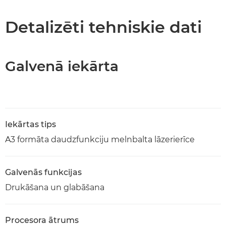
Tehniskie dati
Detalizēti tehniskie dati
PDF lejupielāde
Galvenā iekārta
Iekārtas tips
A3 formāta daudzfunkciju melnbalta lāzerierīce
Galvenās funkcijas
Drukāšana un glabāšana
Procesora ātrums