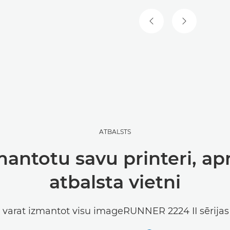
IEPRIEKŠĒJAIS SLAID
NĀKAMAIS S
ATBALSTS
zmantotu savu printeri, a
atbalsta vietni
ā varat izmantot visu imageRUNNER 2224 II sērijas