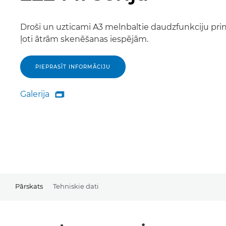
Droši un uzticami A3 melnbaltie daudzfunkciju print
ļoti ātrām skenēšanas iespējām.
PIEPRASĪT INFORMĀCIJU
Galerija

Galerija
Pārskats
Tehniskie dati