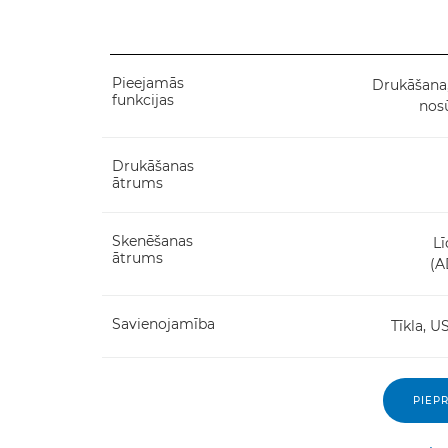
Pieejamās
Drukāšana,
funkcijas
nosū
Drukāšanas
ātrums
Skenēšanas
Lī
ātrums
(A
Savienojamība
Tīkla, U
PIEPR