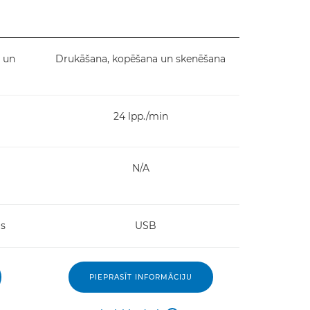
 un
Drukāšana, kopēšana un skenēšana
24 lpp./min
N/A
ms
USB
PIEPRASĪT INFORMĀCIJU