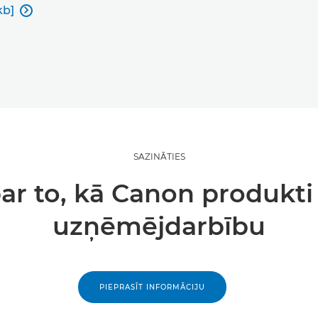
kb]

SAZINĀTIES
par to, kā Canon produkti 
uzņēmējdarbību
PIEPRASĪT INFORMĀCIJU