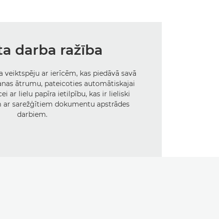
a darba ražība
veiktspēju ar ierīcēm, kas piedāvā savā
anas ātrumu, pateicoties automātiskajai
i ar lielu papīra ietilpību, kas ir lieliski
m ar sarežģītiem dokumentu apstrādes
darbiem.