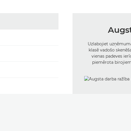
Augst
Uzlabojiet uzņēmuma 
klasē vadošo skenēš
vienas padeves ierīce
piemērota birojie