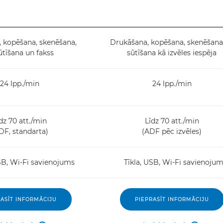
 kopēšana, skenēšana,
Drukāšana, kopēšana, skenēšana
tīšana un fakss
sūtīšana kā izvēles iespēja
24 lpp./min
24 lpp./min
dz 70 att./min
Līdz 70 att./min
DF, standarta)
(ADF pēc izvēles)
SB, Wi-Fi savienojums
Tīkla, USB, Wi-Fi savienoju
ASĪT INFORMĀCIJU
PIEPRASĪT INFORMĀCIJU