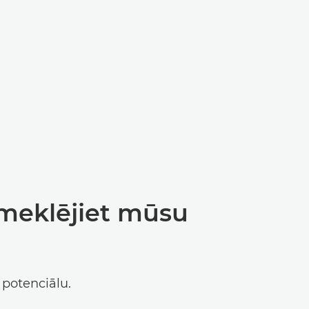
S
LAIDS
pmeklējiet mūsu
 potenciālu.