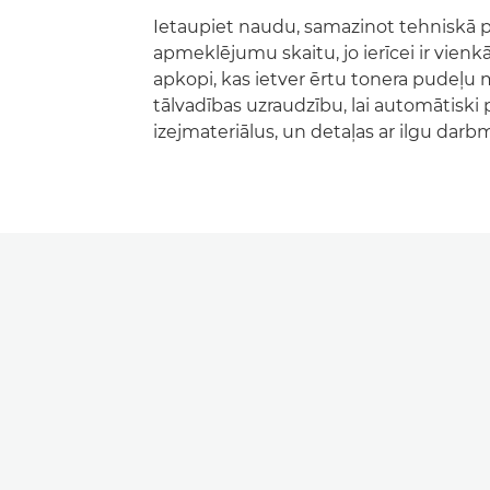
Ietaupiet naudu, samazinot tehniskā 
apmeklējumu skaitu, jo ierīcei ir vienkā
apkopi, kas ietver ērtu tonera pudeļu 
tālvadības uzraudzību, lai automātiski 
izejmateriālus, un detaļas ar ilgu darb