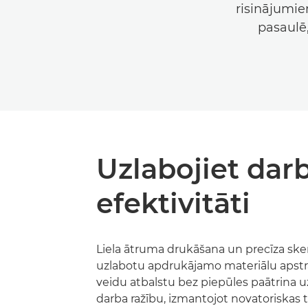
risinājumie
pasaulē
Uzlabojiet dar
efektivitāti
Liela ātruma drukāšana un precīza sk
uzlabotu apdrukājamo materiālu apstr
veidu atbalstu bez piepūles paātrin
darba ražību, izmantojot novatoriskas 