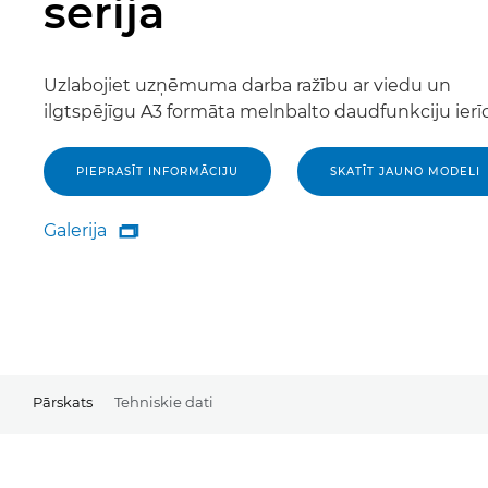
sērija
Uzlabojiet uzņēmuma darba ražību ar viedu un
ilgtspējīgu A3 formāta melnbalto daudfunkciju ierīc
PIEPRASĪT INFORMĀCIJU
SKATĪT JAUNO MODELI
Galerija

Galerija
Pārskats
Tehniskie dati