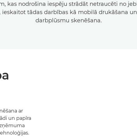
m, kas nodrošina iespēju strādāt netraucēti no jeb
, ieskaitot tādas darbības kā mobilā drukāšana un 
darbplūsmu skenēšana.
ba
enēšana ar
ādi un papīra
a uzņēmuma
tehnoloģijas.