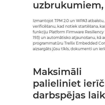
uzbrukumiem,
Izmantojot TPM 2.0 un WPA3 atbalstu,
verificēšanu, kad notiek startēšana, ka
funkciju Platform Firmware Resiliency
193) un automātisko atjaunošanu, kā ar
programmatūru Trellix Embedded Cont
aizsargāts jūsu tīkls, dokumenti un ierī
Maksimāli
palieliniet ierī
darbspējas lai