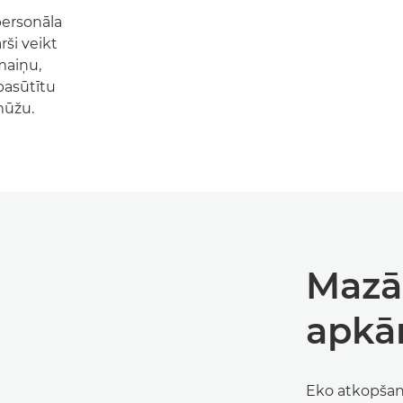
personāla
rši veikt
maiņu,
pasūtītu
mūžu.
Mazā
apkār
Eko atkopšan