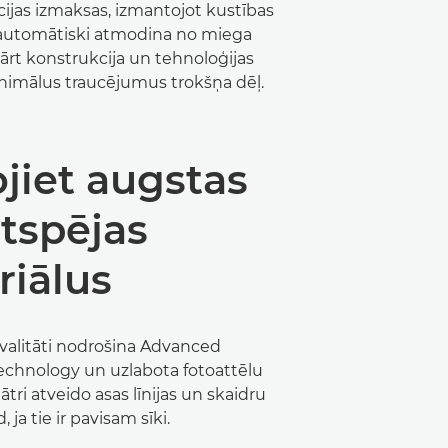
ijas izmaksas, izmantojot kustības
 automātiski atmodina no miega
ārt konstrukcija un tehnoloģijas
nimālus traucējumus trokšņa dēļ.
jiet augstas
rtspējas
riālus
 kvalitāti nodrošina Advanced
chnology un uzlabota fotoattēlu
 ātri atveido asas līnijas un skaidru
 ja tie ir pavisam sīki.