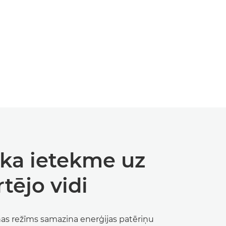
ka ietekme uz
tējo vidi
as režīms samazina enerģijas patēriņu