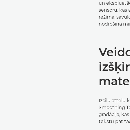
un ekspluatāc
sensoru, kas
režīma, savuk
nodrošina mi
Veido
izšķi
mate
Izcilu attēlu
Smoothing Te
gradācija, kas
tekstu pat tad,