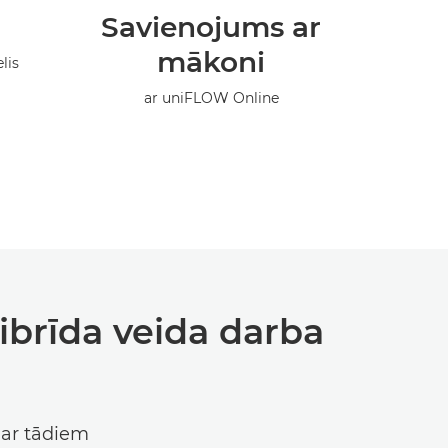
Savienojums ar
Z
mākoni
lis
ar uniFLOW Online
ar enerģi
ibrīda veida darba
 ar tādiem