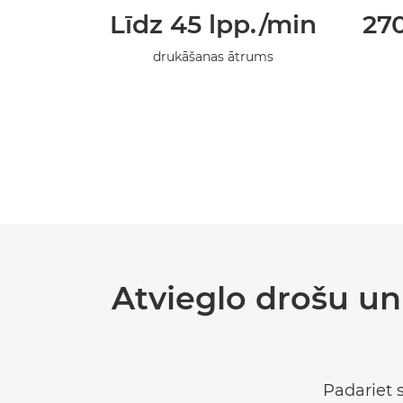
Līdz 45 lpp./min
270
drukāšanas ātrums
Atvieglo drošu un
Padariet 