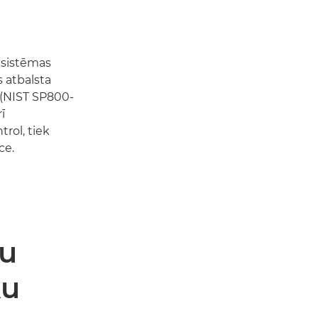
 sistēmas
s atbalsta
 (NIST SP800-
ī
rol, tiek
ce.
ču
ku