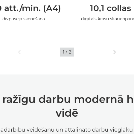
 att./min. (A4)
10,1 collas
divpusējā skenēšana
digitāls krāsu skārienpane
1
/
2
 ražīgu darbu modernā h
vidē
sadarbību veidošanu un attālināto darbu vieglāku