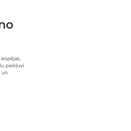
 no
iespējas,
lu piekļuvi
u un