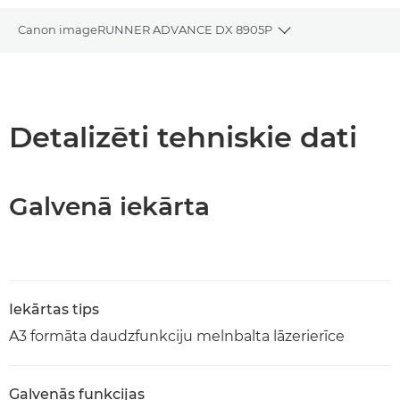
Canon imageRUNNER ADVANCE DX 8905P
Toggle breadcrum
Pārskats
Tehniskie dati
Detalizēti tehniskie dati
PDF lejupielāde
Galvenā iekārta
Iekārtas tips
A3 formāta daudzfunkciju melnbalta lāzerierīce
Galvenās funkcijas