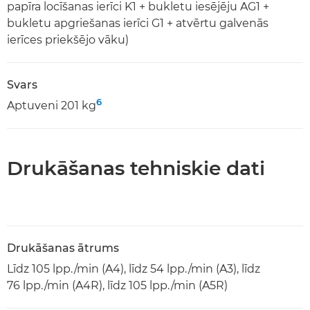
papīra locīšanas ierīci K1 + bukletu iesējēju AG1 +
bukletu apgriešanas ierīci G1 + atvērtu galvenās
ierīces priekšējo vāku)
Svars
6
Aptuveni 201 kg
Drukāšanas tehniskie dati
Drukāšanas ātrums
Līdz 105 lpp./min (A4), līdz 54 lpp./min (A3), līdz
76 lpp./min (A4R), līdz 105 lpp./min (A5R)