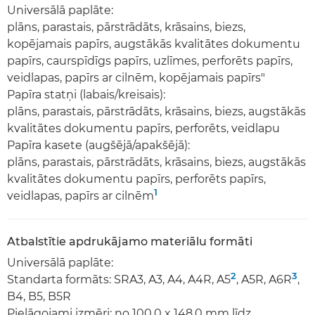
Universālā paplāte:
plāns, parastais, pārstrādāts, krāsains, biezs,
kopējamais papīrs, augstākās kvalitātes dokumentu
papīrs, caurspīdīgs papīrs, uzlīmes, perforēts papīrs,
veidlapas, papīrs ar cilnēm, kopējamais papīrs"
Papīra statņi (labais/kreisais):
plāns, parastais, pārstrādāts, krāsains, biezs, augstākās
kvalitātes dokumentu papīrs, perforēts, veidlapu
Papīra kasete (augšējā/apakšējā):
plāns, parastais, pārstrādāts, krāsains, biezs, augstākās
kvalitātes dokumentu papīrs, perforēts papīrs,
1
veidlapas, papīrs ar cilnēm
Atbalstītie apdrukājamo materiālu formāti
Universālā paplāte:
2
3
Standarta formāts: SRA3, A3, A4, A4R, A5
, A5R, A6R
,
B4, B5, B5R
Pielāgojami izmēri: no 100,0 x 148,0 mm līdz