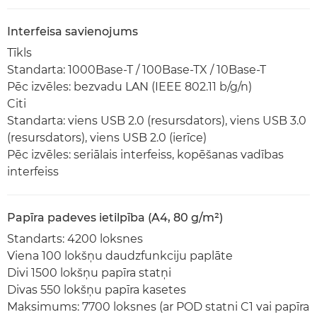
Interfeisa savienojums
Tīkls
Standarta: 1000Base-T / 100Base-TX / 10Base-T
Pēc izvēles: bezvadu LAN (IEEE 802.11 b/g/n)
Citi
Standarta: viens USB 2.0 (resursdators), viens USB 3.0
(resursdators), viens USB 2.0 (ierīce)
Pēc izvēles: seriālais interfeiss, kopēšanas vadības
interfeiss
Papīra padeves ietilpība (A4, 80 g/m²)
Standarts: 4200 loksnes
Viena 100 lokšņu daudzfunkciju paplāte
Divi 1500 lokšņu papīra statņi
Divas 550 lokšņu papīra kasetes
Maksimums: 7700 loksnes (ar POD statni C1 vai papīra