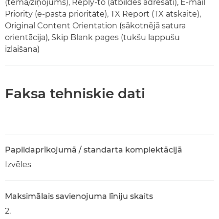
(tēma/ziņojums), Reply-to (atbildes adresāti), E-mail
Priority (e-pasta prioritāte), TX Report (TX atskaite),
Original Content Orientation (sākotnējā satura
orientācija), Skip Blank pages (tukšu lappušu
izlaišana)
Faksa tehniskie dati
Papildaprīkojumā / standarta komplektācijā
Izvēles
Maksimālais savienojuma līniju skaits
2.