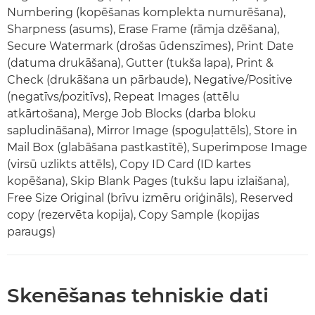
Numbering (kopēšanas komplekta numurēšana),
Sharpness (asums), Erase Frame (rāmja dzēšana),
Secure Watermark (drošas ūdenszīmes), Print Date
(datuma drukāšana), Gutter (tukša lapa), Print &
Check (drukāšana un pārbaude), Negative/Positive
(negatīvs/pozitīvs), Repeat Images (attēlu
atkārtošana), Merge Job Blocks (darba bloku
sapludināšana), Mirror Image (spoguļattēls), Store in
Mail Box (glabāšana pastkastītē), Superimpose Image
(virsū uzlikts attēls), Copy ID Card (ID kartes
kopēšana), Skip Blank Pages (tukšu lapu izlaišana),
Free Size Original (brīvu izmēru oriģināls), Reserved
copy (rezervēta kopija), Copy Sample (kopijas
paraugs)
Skenēšanas tehniskie dati