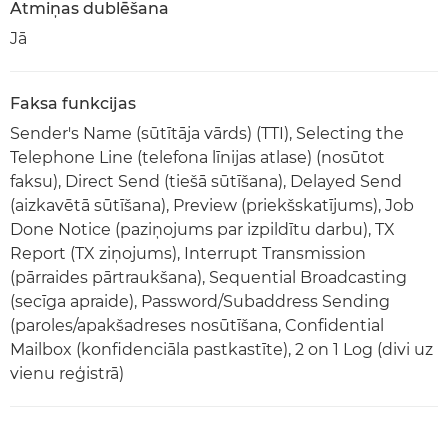
Atmiņas dublēšana
Jā
Faksa funkcijas
Sender's Name (sūtītāja vārds) (TTI), Selecting the
Telephone Line (telefona līnijas atlase) (nosūtot
faksu), Direct Send (tiešā sūtīšana), Delayed Send
(aizkavētā sūtīšana), Preview (priekšskatījums), Job
Done Notice (paziņojums par izpildītu darbu), TX
Report (TX ziņojums), Interrupt Transmission
(pārraides pārtraukšana), Sequential Broadcasting
(secīga apraide), Password/Subaddress Sending
(paroles/apakšadreses nosūtīšana, Confidential
Mailbox (konfidenciāla pastkastīte), 2 on 1 Log (divi uz
vienu reģistrā)