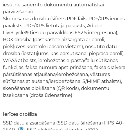
iesūtne saņemto dokumentu automātiskai
pārvirzīšanai)
Skenēšanas drošība (šifrēts PDF fails, PDF/XPS ierīces
paraksts, PDF/XPS lietotāja paraksts, Adobe
LiveCycle® tiesību pārvaldības ES2.5 integrēšana),
BOX drošība (pastkastīte aizsargāta ar paroli,
piekļuves kontrole īpašām vietām), nosūtīto datu
drošība (iestatījums, kas pārsūtīšanai pieprasa paroli),
WPA3 atbalsts, ierobežotas e-pasta/failu sūtīšanas
funkcijas, faksa numura apstiprināšana, faksa draivera
pārsūtīšanas atļaušana/ierobežošana, vēstures
sūtīšanas atļaušana/ierobežošana, S/MIME atbalsts),
skenēšanas bloķēšana (QR kods), dokumentu
izsekošana (droša ūdenszīme)
Ierīces drošība
SSD datu aizsargāšana (SSD datu šifrēšana (FIPS140-
16
2/140-3
), SSD bloķēšana), standarta SSD