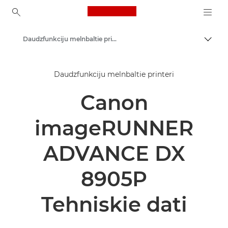
Canon Logo, back to ho
Daudzfunkciju melnbaltie printeri
Pārsl
Canon
Daudzfunkciju melnbaltie printeri
Risinājumi un pakalpojumi
Canon
Produkti uzņēmumiem
Printeri un faksi uzņēmumiem
imageRUNNER
Daudzfunkciju printeri — universāli printeri
ADVANCE DX
8905P
Tehniskie dati