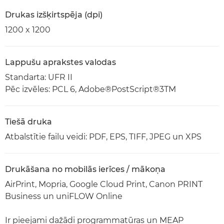
Drukas izšķirtspēja (dpi)
1200 x 1200
Lappušu aprakstes valodas
Standarta: UFR II
Pēc izvēles: PCL 6, Adobe®PostScript®3TM
Tiešā druka
Atbalstītie failu veidi: PDF, EPS, TIFF, JPEG un XPS
Drukāšana no mobilās ierīces / mākoņa
AirPrint, Mopria, Google Cloud Print, Canon PRINT
Business un uniFLOW Online
Ir pieejami dažādi programmatūras un MEAP