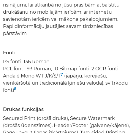
risinājumi, lai atkarībā no jūsu prasībām atbalstītu
drukāšanu no mobilajām ierīcēm, ar internetu
savienotām ierīcēm vai mākoņa pakalpojumiem.
Papildinformāciju jautājiet savam tirdzniecības
pārstāvim
Fonti
PS fonti: 136 Roman
PCL fonti: 93 Roman, 10 Bitmap fonti, 2 OCR fonti,
7
Andalé Mono WT J/K/S/T
(japāņu, korejiešu,
vienkāršotā un tradicionālā ķīniešu valoda), svītrkodu
8
fonti
Drukas funkcijas
Secured Print (drošā druka), Secure Watermark
(drošās ūdenszīmes), Header/Footer (galvene/kājene),
Page Layout (lapas izkārtojums), Two-sided Printing