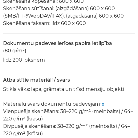
Skenēšana kopēšanai: 600 x 600
Skenēšana sūtīšanai: (aizgādāšana) 600 x 600
(SMB/FTP/WebDAV/IFAX), (atgādāšana) 600 x 600
Skenēšana faksam: līdz 600 x 600
Dokumentu padeves ierīces papīra ietilpība
(80 g/m²)
līdz 200 loksnēm
Atbalstītie materiāli / svars
Stikla vāks: lapa, grāmata un trīsdimensiju objekti
Materiālu svars dokumentu padevējam
:
10
Vienpusēja skenēšana: 38–220 g/m² (melnbalts) / 64–
220 g/m² (krāsu)
Divpusēja skenēšana: 38–220 g/m² (melnbalts) / 64–
220 g/m² (krāsu)