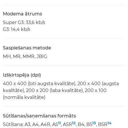
Modema ātrums
Super G3: 33,6 kb/s
G3: 14,4 kb/s
Saspiešanas metode
MH, MR, MMR, JBIG
Izšķirtspēja (dpi)
400 x 400 (ļoti augsta kvalitāte), 200 x 400 (augsta
kvalitāte), 200 x 200 (laba kvalitāte), 200 x 100
(normāla kvalitāte)
Sūtīšanas/saņemšanas formāts
11
12
13
14
Sūtīšana: A3, A4, A4R, A5
, A5R
, B4, B5
, B5R