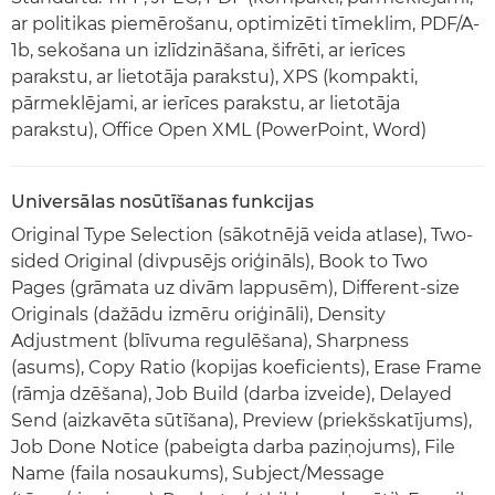
ar politikas piemērošanu, optimizēti tīmeklim, PDF/A-
1b, sekošana un izlīdzināšana, šifrēti, ar ierīces
parakstu, ar lietotāja parakstu), XPS (kompakti,
pārmeklējami, ar ierīces parakstu, ar lietotāja
parakstu), Office Open XML (PowerPoint, Word)
Universālas nosūtīšanas funkcijas
Original Type Selection (sākotnējā veida atlase), Two-
sided Original (divpusējs oriģināls), Book to Two
Pages (grāmata uz divām lappusēm), Different-size
Originals (dažādu izmēru oriģināli), Density
Adjustment (blīvuma regulēšana), Sharpness
(asums), Copy Ratio (kopijas koeficients), Erase Frame
(rāmja dzēšana), Job Build (darba izveide), Delayed
Send (aizkavēta sūtīšana), Preview (priekšskatījums),
Job Done Notice (pabeigta darba paziņojums), File
Name (faila nosaukums), Subject/Message