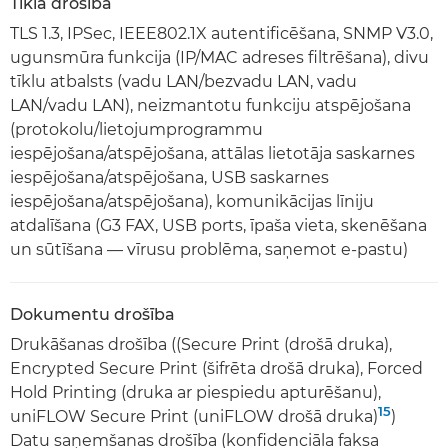
Tīkla drošība
TLS 1.3, IPSec, IEEE802.1X autentificēšana, SNMP V3.0,
ugunsmūra funkcija (IP/MAC adreses filtrēšana), divu
tīklu atbalsts (vadu LAN/bezvadu LAN, vadu
LAN/vadu LAN), neizmantotu funkciju atspējošana
(protokolu/lietojumprogrammu
iespējošana/atspējošana, attālas lietotāja saskarnes
iespējošana/atspējošana, USB saskarnes
iespējošana/atspējošana), komunikācijas līniju
atdalīšana (G3 FAX, USB ports, īpaša vieta, skenēšana
un sūtīšana — vīrusu problēma, saņemot e-pastu)
Dokumentu drošība
Drukāšanas drošība ((Secure Print (drošā druka),
Encrypted Secure Print (šifrēta drošā druka), Forced
Hold Printing (druka ar piespiedu apturēšanu),
15
uniFLOW Secure Print (uniFLOW drošā druka)
)
Datu saņemšanas drošība (konfidenciāla faksa