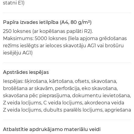
statni E1)
Papīra izvades ietilpība (A4, 80 g/m²)
250 loksnes (ar kopēšanas paplāti R2).
Maksimums: 5000 loksnes (liela apjoma grēdošanas
režīms ieslēgts ar ieloces skavotāju AG1 vai brošūru
iesējēju AG1)
Apstrādes iespējas
Iespējas: šķirošana, kārtošana, ofsets, skavošana,
brošēšana ar skavām, perforācija, eko skavošana,
skavošana pēc pieprasījuma, dokumentu ievietošana,
Z veida locījums, C veida locījums, akordeona veida
Z veida locījums, dubults paralēls locījums, apgriešana
Atbalstītie apdrukājamo materiālu veidi