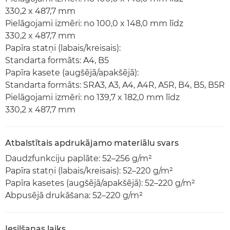
330,2 x 487,7 mm
Pielāgojami izmēri: no 100,0 x 148,0 mm līdz
330,2 x 487,7 mm
Papīra statņi (labais/kreisais):
Standarta formāts: A4, B5
Papīra kasete (augšējā/apakšējā):
Standarta formāts: SRA3, A3, A4, A4R, A5R, B4, B5, B5R
Pielāgojami izmēri: no 139,7 x 182,0 mm līdz
330,2 x 487,7 mm
Atbalstītais apdrukājamo materiālu svars
Daudzfunkciju paplāte: 52–256 g/m²
Papīra statņi (labais/kreisais): 52–220 g/m²
Papīra kasetes (augšējā/apakšējā): 52–220 g/m²
Abpusējā drukāšana: 52–220 g/m²
Iesilšanas laiks