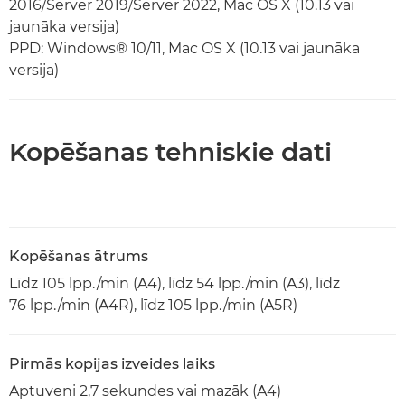
2016/Server 2019/Server 2022, Mac OS X (10.13 vai
jaunāka versija)
PPD: Windows® 10/11, Mac OS X (10.13 vai jaunāka
versija)
Kopēšanas tehniskie dati
Kopēšanas ātrums
Līdz 105 lpp./min (A4), līdz 54 lpp./min (A3), līdz
76 lpp./min (A4R), līdz 105 lpp./min (A5R)
Pirmās kopijas izveides laiks
Aptuveni 2,7 sekundes vai mazāk (A4)