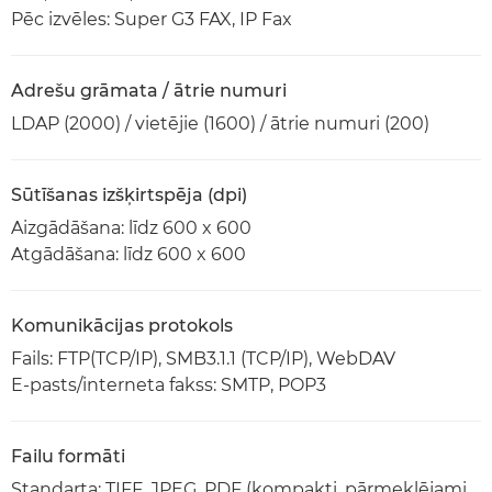
Pēc izvēles: Super G3 FAX, IP Fax
Adrešu grāmata / ātrie numuri
LDAP (2000) / vietējie (1600) / ātrie numuri (200)
Sūtīšanas izšķirtspēja (dpi)
Aizgādāšana: līdz 600 x 600
Atgādāšana: līdz 600 x 600
Komunikācijas protokols
Fails: FTP(TCP/IP), SMB3.1.1 (TCP/IP), WebDAV
E-pasts/interneta fakss: SMTP, POP3
Failu formāti
Standarta: TIFF, JPEG, PDF (kompakti, pārmeklējami,