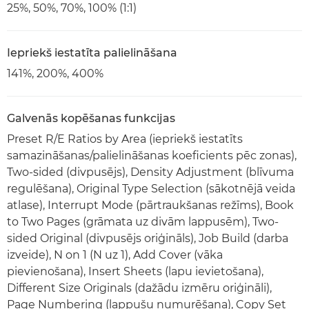
25%, 50%, 70%, 100% (1:1)
Iepriekš iestatīta palielināšana
141%, 200%, 400%
Galvenās kopēšanas funkcijas
Preset R/E Ratios by Area (iepriekš iestatīts
samazināšanas/palielināšanas koeficients pēc zonas),
Two-sided (divpusējs), Density Adjustment (blīvuma
regulēšana), Original Type Selection (sākotnējā veida
atlase), Interrupt Mode (pārtraukšanas režīms), Book
to Two Pages (grāmata uz divām lappusēm), Two-
sided Original (divpusējs oriģināls), Job Build (darba
izveide), N on 1 (N uz 1), Add Cover (vāka
pievienošana), Insert Sheets (lapu ievietošana),
Different Size Originals (dažādu izmēru oriģināli),
Page Numbering (lappušu numurēšana), Copy Set