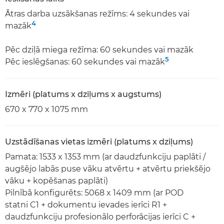
Ātras darba uzsākšanas režīms: 4 sekundes vai
4
mazāk
Pēc dziļā miega režīma: 60 sekundes vai mazāk
5
Pēc ieslēgšanas: 60 sekundes vai mazāk
Izmēri (platums x dziļums x augstums)
670 x 770 x 1075 mm
Uzstādīšanas vietas izmēri (platums x dziļums)
Pamata: 1533 x 1353 mm (ar daudzfunkciju paplāti /
augšējo labās puse vāku atvērtu + atvērtu priekšējo
vāku + kopēšanas paplāti)
Pilnībā konfigurēts: 5068 x 1409 mm (ar POD
statni C1 + dokumentu ievades ierīci R1 +
daudzfunkciju profesionālo perforācijas ierīci C +