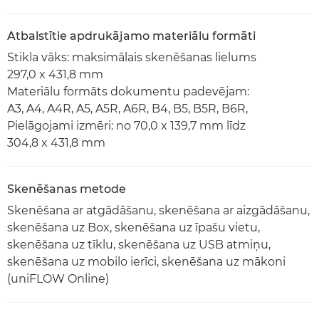
Atbalstītie apdrukājamo materiālu formāti
Stikla vāks: maksimālais skenēšanas lielums
297,0 x 431,8 mm
Materiālu formāts dokumentu padevējam:
A3, A4, A4R, A5, A5R, A6R, B4, B5, B5R, B6R,
Pielāgojami izmēri: no 70,0 x 139,7 mm līdz
304,8 x 431,8 mm
Skenēšanas metode
Skenēšana ar atgādāšanu, skenēšana ar aizgādāšanu,
skenēšana uz Box, skenēšana uz īpašu vietu,
skenēšana uz tīklu, skenēšana uz USB atmiņu,
skenēšana uz mobilo ierīci, skenēšana uz mākoni
(uniFLOW Online)