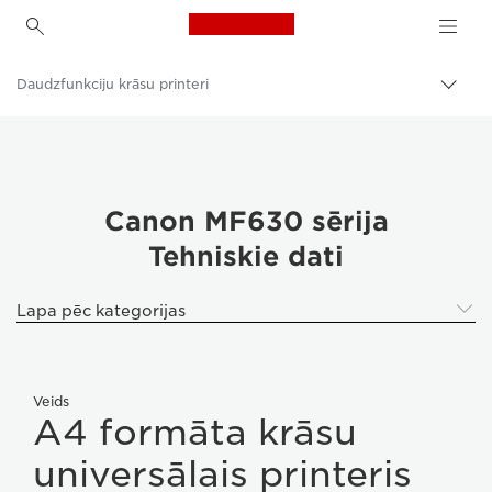
Canon Logo, back to h
Daudzfunkciju krāsu printeri
Pārsl
atpak
Canon
navig
Risinājumi un pakalpojumi
Produkti uzņēmumiem
Canon MF630 sērija
Tehniskie dati
Printeri un faksi uzņēmumiem
Daudzfunkciju printeri — universāli printeri
Lapa pēc kategorijas
Veids
A4 formāta krāsu
universālais printeris