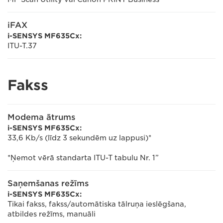
iFAX
i-SENSYS MF635Cx:
ITU-T.37
Fakss
Modema ātrums
i-SENSYS MF635Cx:
33,6 Kb/s (līdz 3 sekundēm uz lappusi)*
*Ņemot vērā standarta ITU-T tabulu Nr. 1”
Saņemšanas režīms
i-SENSYS MF635Cx:
Tikai fakss, fakss/automātiska tālruņa ieslēgšana,
atbildes režīms, manuāli