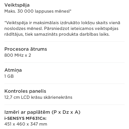
Veiktspēja
Maks. 30 000 lappuses mēnesī*
*Veiktspēja ir maksimālais izdrukāto lokšņu skaits vienā
noslodzes mēnesī. Pārsniedzot ieteicamos veiktspējas
rādītājus, tiek samazināts produkta darbības laiks.
Procesora ātrums
800 MHz x 2
Atmiņa
1 GB
Kontroles panelis
12,7 cm LCD krāsu skārienekrāns
Izmēri ar paplātēm (P x Dz x A)
i-SENSYS MF631Cn:
451 x 460 x 347 mm