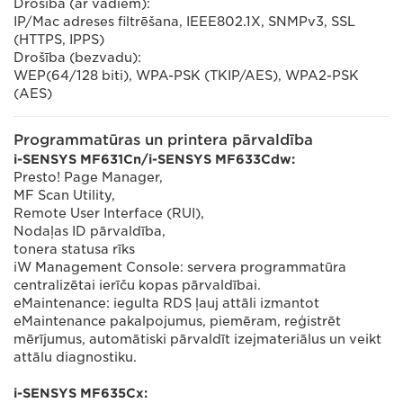
Drošība (ar vadiem):
IP/Mac adreses filtrēšana, IEEE802.1X, SNMPv3, SSL
(HTTPS, IPPS)
Drošība (bezvadu):
WEP(64/128 biti), WPA-PSK (TKIP/AES), WPA2-PSK
(AES)
Programmatūras un printera pārvaldība
i-SENSYS MF631Cn/i-SENSYS MF633Cdw:
Presto! Page Manager,
MF Scan Utility,
Remote User Interface (RUI),
Nodaļas ID pārvaldība,
tonera statusa rīks
iW Management Console: servera programmatūra
centralizētai ierīču kopas pārvaldībai.
eMaintenance: iegulta RDS ļauj attāli izmantot
eMaintenance pakalpojumus, piemēram, reģistrēt
mērījumus, automātiski pārvaldīt izejmateriālus un veikt
attālu diagnostiku.
i-SENSYS MF635Cx: