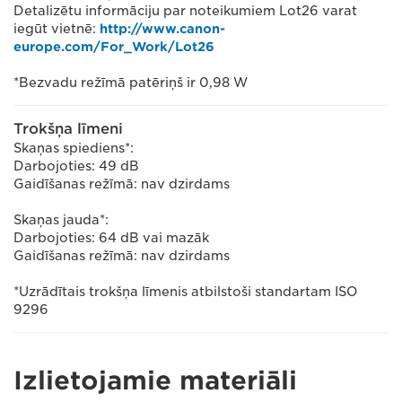
Detalizētu informāciju par noteikumiem Lot26 varat
iegūt vietnē:
http://www.canon-
europe.com/For_Work/Lot26
*Bezvadu režīmā patēriņš ir 0,98 W
Trokšņa līmeni
Skaņas spiediens*:
Darbojoties: 49 dB
Gaidīšanas režīmā: nav dzirdams
Skaņas jauda*:
Darbojoties: 64 dB vai mazāk
Gaidīšanas režīmā: nav dzirdams
*Uzrādītais trokšņa līmenis atbilstoši standartam ISO
9296
Izlietojamie materiāli