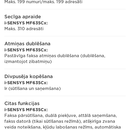
Maks. 199 numuri/maks. 199 adresāti
Secīga apraide
i-SENSYS MF635Cx:
Maks. 310 adresāti
Atmiņas dublēšana
i-SENSYS MF635Cx:
Pastāvīga faksa atmiņas dublēšana (dublēšana,
izmantojot zibatmiņu)
Divpusēja kopēšana
i-SENSYS MF635Cx:
Ir (sūtīšana un saņemšana)
Citas funkcijas
i-SENSYS MF635Cx:
Faksa pārsūtīšana, duālā piekļuve, attālā saņemšana,
fakss datorā (tikai sūtīšanas režīmā), atšķirīga zvana
veida noteikšana, kļūdu labošanas režīms, automātiska