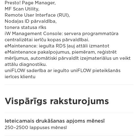
Presto! Page Manager,
MF Scan Utility,
Remote User Interface (RUI),
Nodaļas ID pārvaldība,
tonera statusa rīks
iW Management Console: servera programmatūra
centralizētai ierīču kopas pārvaldībai.
eMaintenance: iegulta RDS ļauj attāli izmantot
eMaintenance pakalpojumus, piemēram, reģistrēt
mērījumus, automātiski pārvaldīt izejmateriālus un veikt
attālu diagnostiku.
uniFLOW saderība ar iegulto uniFLOW pieteikšanās
ierīces klientu
Vispārīgs raksturojums
Ieteicamais drukāšanas apjoms mēnesī
250–2500 lappuses mēnesī