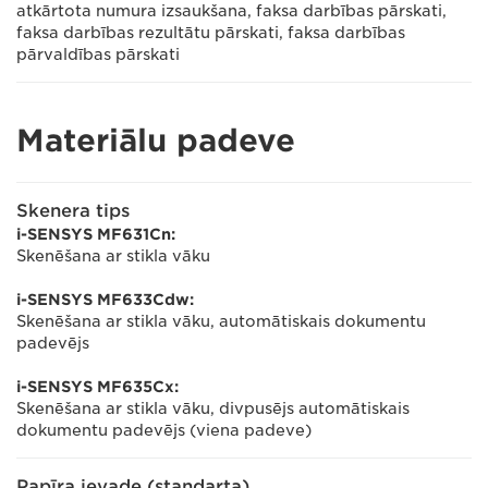
atkārtota numura izsaukšana, faksa darbības pārskati,
faksa darbības rezultātu pārskati, faksa darbības
pārvaldības pārskati
Materiālu padeve
Skenera tips
i-SENSYS MF631Cn:
Skenēšana ar stikla vāku
i-SENSYS MF633Cdw:
Skenēšana ar stikla vāku, automātiskais dokumentu
padevējs
i-SENSYS MF635Cx:
Skenēšana ar stikla vāku, divpusējs automātiskais
dokumentu padevējs (viena padeve)
Papīra ievade (standarta)