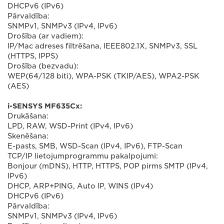
DHCPv6 (IPv6)
Pārvaldība:
SNMPv1, SNMPv3 (IPv4, IPv6)
Drošība (ar vadiem):
IP/Mac adreses filtrēšana, IEEE802.1X, SNMPv3, SSL
(HTTPS, IPPS)
Drošība (bezvadu):
WEP(64/128 biti), WPA-PSK (TKIP/AES), WPA2-PSK
(AES)
i-SENSYS MF635Cx:
Drukāšana:
LPD, RAW, WSD-Print (IPv4, IPv6)
Skenēšana:
E-pasts, SMB, WSD-Scan (IPv4, IPv6), FTP-Scan
TCP/IP lietojumprogrammu pakalpojumi:
Bonjour (mDNS), HTTP, HTTPS, POP pirms SMTP (IPv4,
IPv6)
DHCP, ARP+PING, Auto IP, WINS (IPv4)
DHCPv6 (IPv6)
Pārvaldība:
SNMPv1, SNMPv3 (IPv4, IPv6)