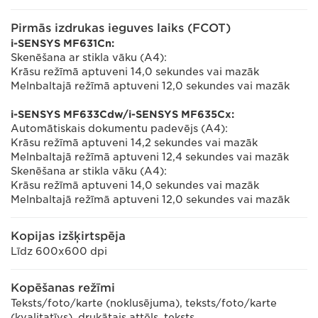
Pirmās izdrukas ieguves laiks (FCOT)
i-SENSYS MF631Cn:
Skenēšana ar stikla vāku (A4):
Krāsu režīmā aptuveni 14,0 sekundes vai mazāk
Melnbaltajā režīmā aptuveni 12,0 sekundes vai mazāk
i-SENSYS MF633Cdw/i-SENSYS MF635Cx:
Automātiskais dokumentu padevējs (A4):
Krāsu režīmā aptuveni 14,2 sekundes vai mazāk
Melnbaltajā režīmā aptuveni 12,4 sekundes vai mazāk
Skenēšana ar stikla vāku (A4):
Krāsu režīmā aptuveni 14,0 sekundes vai mazāk
Melnbaltajā režīmā aptuveni 12,0 sekundes vai mazāk
Kopijas izšķirtspēja
Līdz 600x600 dpi
Kopēšanas režīmi
Teksts/foto/karte (noklusējuma), teksts/foto/karte
(kvalitatīvs), drukātais attēls, teksts