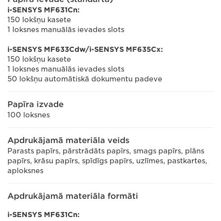
i-SENSYS MF631Cn:
150 lokšņu kasete
1 loksnes manuālās ievades slots
i-SENSYS MF633Cdw/i-SENSYS MF635Cx:
150 lokšņu kasete
1 loksnes manuālās ievades slots
50 lokšņu automātiskā dokumentu padeve
Papīra izvade
100 loksnes
Apdrukājamā materiāla veids
Parasts papīrs, pārstrādāts papīrs, smags papīrs, plāns
papīrs, krāsu papīrs, spīdīgs papīrs, uzlīmes, pastkartes,
aploksnes
Apdrukājamā materiāla formāti
i-SENSYS MF631Cn: