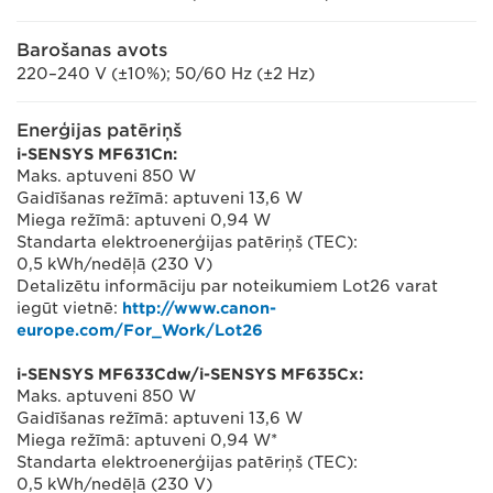
Barošanas avots
220–240 V (±10%); 50/60 Hz (±2 Hz)
Enerģijas patēriņš
i-SENSYS MF631Cn:
Maks. aptuveni 850 W
Gaidīšanas režīmā: aptuveni 13,6 W
Miega režīmā: aptuveni 0,94 W
Standarta elektroenerģijas patēriņš (TEC):
0,5 kWh/nedēļā (230 V)
Detalizētu informāciju par noteikumiem Lot26 varat
iegūt vietnē:
http://www.canon-
europe.com/For_Work/Lot26
i-SENSYS MF633Cdw/i-SENSYS MF635Cx:
Maks. aptuveni 850 W
Gaidīšanas režīmā: aptuveni 13,6 W
Miega režīmā: aptuveni 0,94 W*
Standarta elektroenerģijas patēriņš (TEC):
0,5 kWh/nedēļā (230 V)