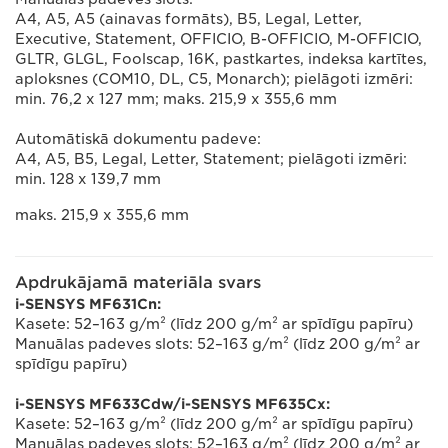
A4, A5, A5 (ainavas formāts), B5, Legal, Letter,
Executive, Statement, OFFICIO, B-OFFICIO, M-OFFICIO,
GLTR, GLGL, Foolscap, 16K, pastkartes, indeksa kartītes,
aploksnes (COM10, DL, C5, Monarch); pielāgoti izmēri:
min. 76,2 x 127 mm; maks. 215,9 x 355,6 mm
Automātiskā dokumentu padeve:
A4, A5, B5, Legal, Letter, Statement; pielāgoti izmēri:
min. 128 x 139,7 mm
maks. 215,9 x 355,6 mm
Apdrukājamā materiāla svars
i-SENSYS MF631Cn:
Kasete: 52–163 g/m² (līdz 200 g/m² ar spīdīgu papīru)
Manuālas padeves slots: 52–163 g/m² (līdz 200 g/m² ar
spīdīgu papīru)
i-SENSYS MF633Cdw/i-SENSYS MF635Cx:
Kasete: 52–163 g/m² (līdz 200 g/m² ar spīdīgu papīru)
Manuālas padeves slots: 52–163 g/m² (līdz 200 g/m² ar