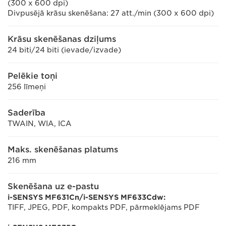
(300 x 600 dpi)
Divpusējā krāsu skenēšana: 27 att./min (300 x 600 dpi)
Krāsu skenēšanas dziļums
24 biti/24 biti (ievade/izvade)
Pelēkie toņi
256 līmeņi
Saderība
TWAIN, WIA, ICA
Maks. skenēšanas platums
216 mm
Skenēšana uz e-pastu
i-SENSYS MF631Cn/i-SENSYS MF633Cdw:
TIFF, JPEG, PDF, kompakts PDF, pārmeklējams PDF