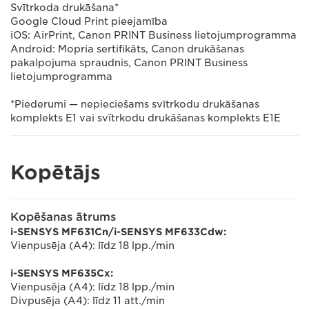
Svītrkoda drukāšana*
Google Cloud Print pieejamība
iOS: AirPrint, Canon PRINT Business lietojumprogramma
Android: Mopria sertifikāts, Canon drukāšanas
pakalpojuma spraudnis, Canon PRINT Business
lietojumprogramma
*Piederumi — nepieciešams svītrkodu drukāšanas
komplekts E1 vai svītrkodu drukāšanas komplekts E1E
Kopētājs
Kopēšanas ātrums
i-SENSYS MF631Cn/i-SENSYS MF633Cdw:
Vienpusēja (A4): līdz 18 lpp./min
i-SENSYS MF635Cx:
Vienpusēja (A4): līdz 18 lpp./min
Divpusēja (A4): līdz 11 att./min