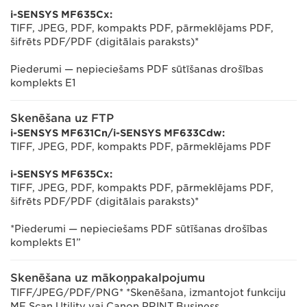
i-SENSYS MF635Cx:
TIFF, JPEG, PDF, kompakts PDF, pārmeklējams PDF,
šifrēts PDF/PDF (digitālais paraksts)*
Piederumi — nepieciešams PDF sūtīšanas drošības
komplekts E1
Skenēšana uz FTP
i-SENSYS MF631Cn/i-SENSYS MF633Cdw:
TIFF, JPEG, PDF, kompakts PDF, pārmeklējams PDF
i-SENSYS MF635Cx:
TIFF, JPEG, PDF, kompakts PDF, pārmeklējams PDF,
šifrēts PDF/PDF (digitālais paraksts)*
*Piederumi — nepieciešams PDF sūtīšanas drošības
komplekts E1”
Skenēšana uz mākoņpakalpojumu
TIFF/JPEG/PDF/PNG* *Skenēšana, izmantojot funkciju
MF Scan Utility vai Canon PRINT Business