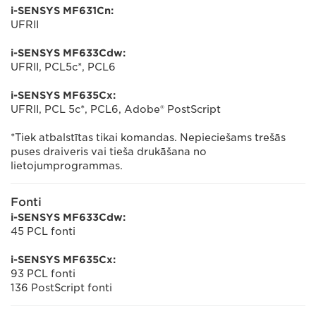
i-SENSYS MF631Cn:
UFRII
i-SENSYS MF633Cdw:
UFRII, PCL5c*, PCL6
i-SENSYS MF635Cx:
UFRII, PCL 5c*, PCL6, Adobe® PostScript
*Tiek atbalstītas tikai komandas. Nepieciešams trešās
puses draiveris vai tieša drukāšana no
lietojumprogrammas.
Fonti
i-SENSYS MF633Cdw:
45 PCL fonti
i-SENSYS MF635Cx:
93 PCL fonti
136 PostScript fonti