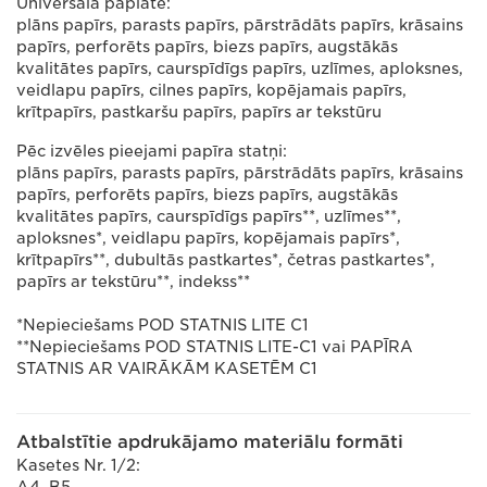
Universālā paplāte:
plāns papīrs, parasts papīrs, pārstrādāts papīrs, krāsains
papīrs, perforēts papīrs, biezs papīrs, augstākās
kvalitātes papīrs, caurspīdīgs papīrs, uzlīmes, aploksnes,
veidlapu papīrs, cilnes papīrs, kopējamais papīrs,
krītpapīrs, pastkaršu papīrs, papīrs ar tekstūru
Pēc izvēles pieejami papīra statņi:
plāns papīrs, parasts papīrs, pārstrādāts papīrs, krāsains
papīrs, perforēts papīrs, biezs papīrs, augstākās
kvalitātes papīrs, caurspīdīgs papīrs**, uzlīmes**,
aploksnes*, veidlapu papīrs, kopējamais papīrs*,
krītpapīrs**, dubultās pastkartes*, četras pastkartes*,
papīrs ar tekstūru**, indekss**
*Nepieciešams POD STATNIS LITE C1
**Nepieciešams POD STATNIS LITE-C1 vai PAPĪRA
STATNIS AR VAIRĀKĀM KASETĒM C1
Atbalstītie apdrukājamo materiālu formāti
Kasetes Nr. 1/2: