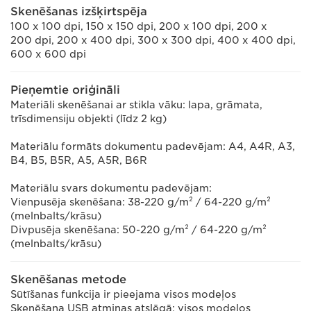
Skenēšanas izšķirtspēja
100 x 100 dpi, 150 x 150 dpi, 200 x 100 dpi, 200 x
200 dpi, 200 x 400 dpi, 300 x 300 dpi, 400 x 400 dpi,
600 x 600 dpi
Pieņemtie oriģināli
Materiāli skenēšanai ar stikla vāku: lapa, grāmata,
trīsdimensiju objekti (līdz 2 kg)
Materiālu formāts dokumentu padevējam: A4, A4R, A3,
B4, B5, B5R, A5, A5R, B6R
Materiālu svars dokumentu padevējam:
Vienpusēja skenēšana: 38-220 g/m² / 64-220 g/m²
(melnbalts/krāsu)
Divpusēja skenēšana: 50-220 g/m² / 64-220 g/m²
(melnbalts/krāsu)
Skenēšanas metode
Sūtīšanas funkcija ir pieejama visos modeļos
Skenēšana USB atmiņas atslēgā: visos modeļos