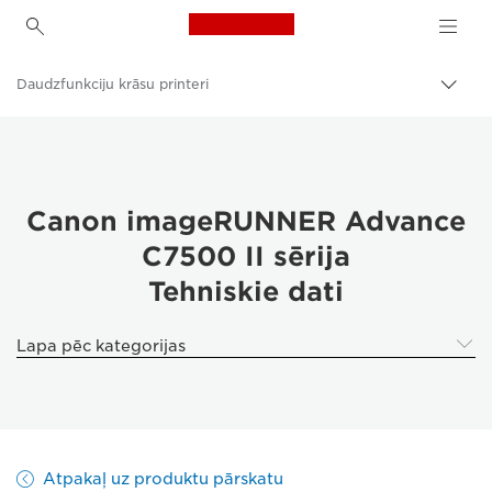
Canon Logo, back to h
Daudzfunkciju krāsu printeri
Pārsl
atpak
Canon
navig
Risinājumi un pakalpojumi
Produkti uzņēmumiem
Canon imageRUNNER Advance
C7500 II sērija
Printeri un faksi uzņēmumiem
Tehniskie dati
Daudzfunkciju printeri — universāli printeri
Lapa pēc kategorijas
Atpakaļ uz produktu pārskatu