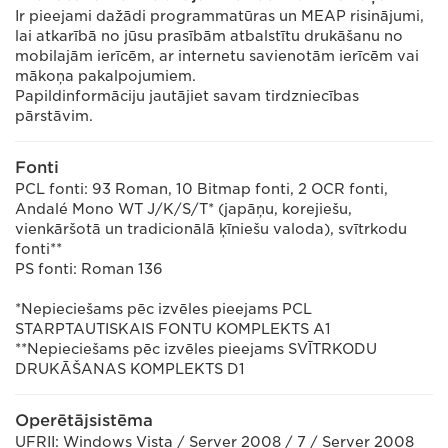
Ir pieejami dažādi programmatūras un MEAP risinājumi,
lai atkarībā no jūsu prasībām atbalstītu drukāšanu no
mobilajām ierīcēm, ar internetu savienotām ierīcēm vai
mākoņa pakalpojumiem.
Papildinformāciju jautājiet savam tirdzniecības
pārstāvim.
Fonti
PCL fonti: 93 Roman, 10 Bitmap fonti, 2 OCR fonti,
Andalé Mono WT J/K/S/T* (japāņu, korejiešu,
vienkāršotā un tradicionālā ķīniešu valoda), svītrkodu
fonti**
PS fonti: Roman 136
*Nepieciešams pēc izvēles pieejams PCL
STARPTAUTISKAIS FONTU KOMPLEKTS A1
**Nepieciešams pēc izvēles pieejams SVĪTRKODU
DRUKĀŠANAS KOMPLEKTS D1
Operētājsistēma
UFRII: Windows Vista / Server 2008 / 7 / Server 2008