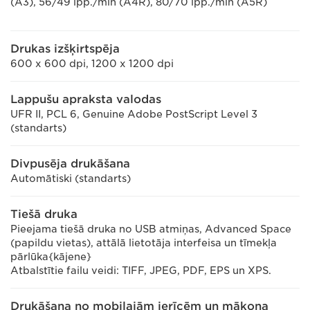
(A3), 56/49 lpp./min (A4R), 80/70 lpp./min (A5R)
Drukas izšķirtspēja
600 x 600 dpi, 1200 x 1200 dpi
Lappušu apraksta valodas
UFR II, PCL 6, Genuine Adobe PostScript Level 3
(standarts)
Divpusēja drukāšana
Automātiski (standarts)
Tiešā druka
Pieejama tiešā druka no USB atmiņas, Advanced Space
(papildu vietas), attālā lietotāja interfeisa un tīmekļa
pārlūka{kājene}
Atbalstītie failu veidi: TIFF, JPEG, PDF, EPS un XPS.
Drukāšana no mobilajām ierīcēm un mākoņa