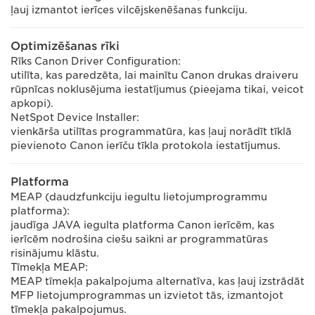
ļauj izmantot ierīces vilcējskenēšanas funkciju.
Optimizēšanas rīki
Rīks Canon Driver Configuration:
utilīta, kas paredzēta, lai mainītu Canon drukas draiveru
rūpnīcas noklusējuma iestatījumus (pieejama tikai, veicot
apkopi).
NetSpot Device Installer:
vienkārša utilītas programmatūra, kas ļauj norādīt tīklā
pievienoto Canon ierīču tīkla protokola iestatījumus.
Platforma
MEAP (daudzfunkciju iegultu lietojumprogrammu
platforma):
jaudīga JAVA iegulta platforma Canon ierīcēm, kas
ierīcēm nodrošina ciešu saikni ar programmatūras
risinājumu klāstu.
Tīmekļa MEAP:
MEAP tīmekļa pakalpojuma alternatīva, kas ļauj izstrādāt
MFP lietojumprogrammas un izvietot tās, izmantojot
tīmekļa pakalpojumus.