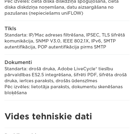
Pēc izvēles: cietā diska diskdziņa spoguļošana, cietā
diska diskdziņa noņemšana, datu aizsargāšana no
pazušanas (nepieciešams uniFLOW)
Tīkls
Standarta: IP/Mac adreses filtrēšana, IPSEC, TLS šifrētā
komunikācija, SNMP V3.0, IEEE 802.1X, IPv6, SMTP
autentifikācija, POP autentifikācija pirms SMTP
Dokumenti
Standarta: drošā druka, Adobe LiveCycle® tiesību
pārvaldības ES2.5 integrēšana, šifrēti PDF, šifrēta drošā
druka, ierīces paraksts, drošās ūdenszīmes
Pēc izvēles: lietotāja paraksts, dokumentu skenēšanas
bloķēšana
Vides tehniskie dati