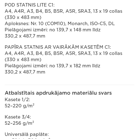
POD STATNIS LITE C1:
A4, A4R, A3, B4, B5, B5R, A5R, SRA3, 13 x 19 collas
(330 x 483 mm)
Aploksnes: Nr. 10 (COM10), Monarch, ISO-C5, DL
Pielāgojami izmēri: no 139,7 x 148 mm līdz
330,2 x 487,7 mm
PAPĪRA STATNIS AR VAIRĀKĀM KASETĒM C1:
A4, A4R, A3, B4, B5, B5R, A5R, SRA3, 13 x 19 collas
(330 x 483 mm)
Pielāgojami izmēri: no 139,7 x 182 mm līdz
330,2 x 487,7 mm
Atbalstītais apdrukājamo materiālu svars
Kasete 1/2:
52–220 g/m²
Kasete 3/4:
52–256 g/m²
Universālā paplāte: