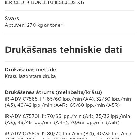
IERĪCE J1 + BUKLETU IESĒJĒJS X1)
Svars
Aptuveni 270 kg ar toneri
Drukāšanas tehniskie dati
Drukāšanas metode
Krāsu lāzerstara druka
Drukāšanas ātrums (melnbalts/krāsu)
iR-ADV C7565i II*: 65/60 lpp./min (A4), 32/30 lpp./min
(A3), 46/42 lpp./min (A4R), 65/60 lpp./min (A5R)
iR-ADV C7570i II*: 70/65 lpp./min (A4), 35/32 lpp./min
(A3), 49/46 lpp./min (A4R), 70/65 lpp./min (A5R)
iR-ADV C7580i II*: 80/70 lpp./min (A4), 40/35 lpp./min