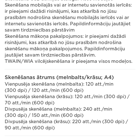
Skenēšana mobilajās vai ar internetu savienotās ierīcēs:
ir pieejami dažādi risinājumi, kas atkarībā no jūsu
prasībām nodrošina skenēšanu mobilajās ierīcēs vai ar
internetu savienotās ierīcēs. Papildinformāciju jautājiet
savam tirdzniecības pārstāvim
Skenēšana mākoņa pakalpojumos: ir pieejami dažādi
risinājumi, kas atkarībā no jūsu prasībām nodrošina
skenēšanu mākoņa pakalpojumos. Papildinformāciju
jautājiet savam tirdzniecības pārstāvim.
TWAIN/WIA vilcējskenēšana ir pieejama visos modeļos.
Skenēšanas ātrums (melnbalts/krāsu; A4)
Vienpusēja skenēšana (melnbalta): 120 att./min
(300 dpi) / 120 att./min (600 dpi)
Vienpusēja skenēšana (krāsu): 120 att./min (300 dpi) /
70 att./min (600 dpi)
Divpusēja skenēšana (melnbalta): 240 att./min
(300 dpi) / 150 att./min (600 dpi)
Divpusēja skenēšana (krāsu): 220 att./min (300 dpi) /
90 att./min (600 dpi)