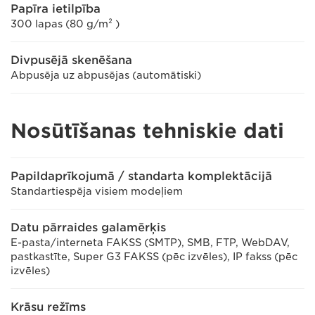
Papīra ietilpība
300 lapas (80 g/m² )
Divpusējā skenēšana
Abpusēja uz abpusējas (automātiski)
Nosūtīšanas tehniskie dati
Papildaprīkojumā / standarta komplektācijā
Standartiespēja visiem modeļiem
Datu pārraides galamērķis
E-pasta/interneta FAKSS (SMTP), SMB, FTP, WebDAV,
pastkastīte, Super G3 FAKSS (pēc izvēles), IP fakss (pēc
izvēles)
Krāsu režīms