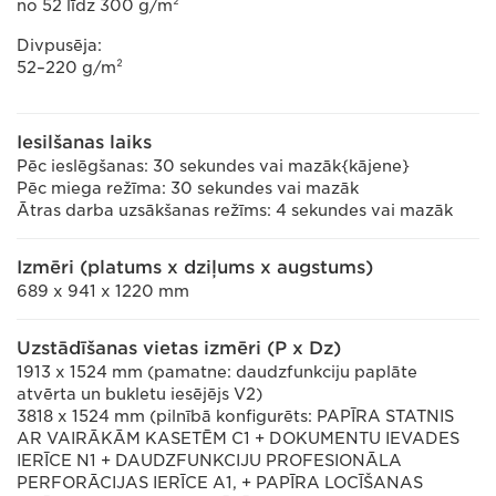
no 52 līdz 300 g/m²
Divpusēja:
52–220 g/m²
Iesilšanas laiks
Pēc ieslēgšanas: 30 sekundes vai mazāk{kājene}
Pēc miega režīma: 30 sekundes vai mazāk
Ātras darba uzsākšanas režīms: 4 sekundes vai mazāk
Izmēri (platums x dziļums x augstums)
689 x 941 x 1220 mm
Uzstādīšanas vietas izmēri (P x Dz)
1913 x 1524 mm (pamatne: daudzfunkciju paplāte
atvērta un bukletu iesējējs V2)
3818 x 1524 mm (pilnībā konfigurēts: PAPĪRA STATNIS
AR VAIRĀKĀM KASETĒM C1 + DOKUMENTU IEVADES
IERĪCE N1 + DAUDZFUNKCIJU PROFESIONĀLA
PERFORĀCIJAS IERĪCE A1, + PAPĪRA LOCĪŠANAS