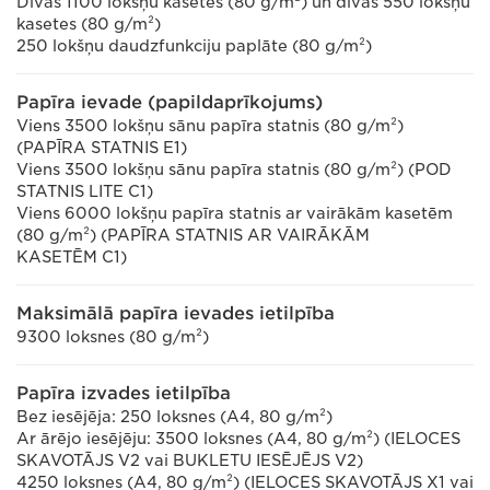
Divas 1100 lokšņu kasetes (80 g/m²) un divas 550 lokšņu
kasetes (80 g/m²)
250 lokšņu daudzfunkciju paplāte (80 g/m²)
Papīra ievade (papildaprīkojums)
Viens 3500 lokšņu sānu papīra statnis (80 g/m²)
(PAPĪRA STATNIS E1)
Viens 3500 lokšņu sānu papīra statnis (80 g/m²) (POD
STATNIS LITE C1)
Viens 6000 lokšņu papīra statnis ar vairākām kasetēm
(80 g/m²) (PAPĪRA STATNIS AR VAIRĀKĀM
KASETĒM C1)
Maksimālā papīra ievades ietilpība
9300 loksnes (80 g/m²)
Papīra izvades ietilpība
Bez iesējēja: 250 loksnes (A4, 80 g/m²)
Ar ārējo iesējēju: 3500 loksnes (A4, 80 g/m²) (IELOCES
SKAVOTĀJS V2 vai BUKLETU IESĒJĒJS V2)
4250 loksnes (A4, 80 g/m²) (IELOCES SKAVOTĀJS X1 vai