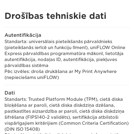
Drošības tehniskie dati
Autentifikācija
Standarta: universālais pieteikšanās pārvaldnieks
(pieteikšanās ierīcē un funkciju līmenī), uniFLOW Online
Express pārvaldības programmatūra mākonī, lietotāja
autentifikācija, nodaļas ID, autentifikācija, piekļuves
pārvaldības sistēma
Pēc izvēles: droša drukāšana ar My Print Anywhere
(nepieciešams uniFLOW)
Dati
Standarts: Trusted Platform Module (TPM), cietā diska
bloķēšana ar paroli, cietā diska diskdziņa dzēšana,
pastkastītes aizsardzība ar paroli, cietā diska diskdziņa
šifrēšana (FIPS140-2 validēts), sertifikācija atbilstoši
vispārīgajiem kritērijiem (Common Criteria Certification)
(DIN ISO 15408)