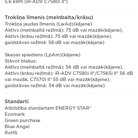
5,6 kWh (iR-ADV C7580i II*)
Trokšņa līmenis (melnbalta/krāsu)
Trokšņa jaudas līmenis (LwAd){kājene}
Aktīvs (melnbaltā režīmā): 75 dB vai mazāk{kājene},
Aktīvs (krāsu režīmā): 75 dB vai mazāk{kājene},
gaidstāves režīmā: 58 dB vai mazāk{kājene}
Skaņas spiediens (LpAm){kājene}
Stāvot blakus:
Aktīvs (melnbaltā režīmā): 56 dB vai mazāk{kājene},
Aktīvs (krāsu režīmā): iR-ADV C7580i II*/C7565i II* 56 dB
vai mazāk, C7570i II* 55 dB vai mazāk{kājene},
gaidstāves režīmā: 34 dB vai mazāk{kājene}
Standarti
Atbilstība standartam ENERGY STAR®
Ecomark
Green purchase
Blue Angel
RoHS