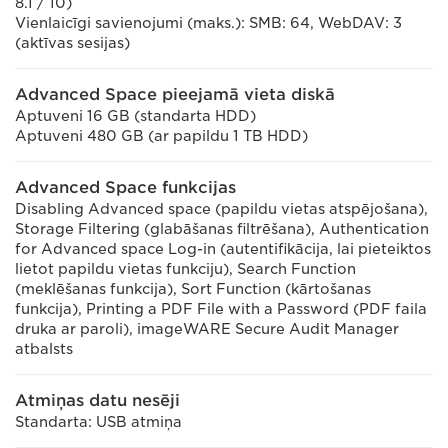
8.1 / 10)
Vienlaicīgi savienojumi (maks.): SMB: 64, WebDAV: 3
(aktīvas sesijas)
Advanced Space pieejamā vieta diskā
Aptuveni 16 GB (standarta HDD)
Aptuveni 480 GB (ar papildu 1 TB HDD)
Advanced Space funkcijas
Disabling Advanced space (papildu vietas atspējošana),
Storage Filtering (glabāšanas filtrēšana), Authentication
for Advanced space Log-in (autentifikācija, lai pieteiktos
lietot papildu vietas funkciju), Search Function
(meklēšanas funkcija), Sort Function (kārtošanas
funkcija), Printing a PDF File with a Password (PDF faila
druka ar paroli), imageWARE Secure Audit Manager
atbalsts
Atmiņas datu nesēji
Standarta: USB atmiņa