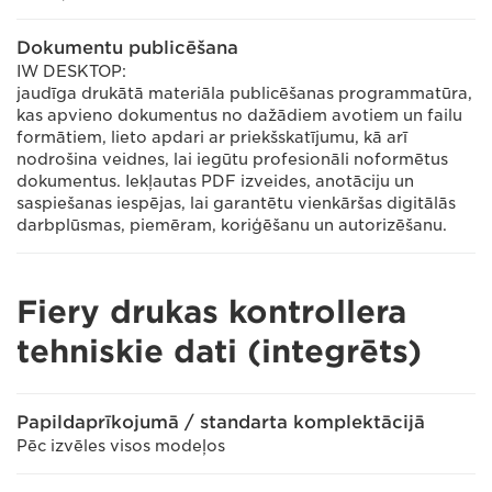
Dokumentu publicēšana
IW DESKTOP:
jaudīga drukātā materiāla publicēšanas programmatūra,
kas apvieno dokumentus no dažādiem avotiem un failu
formātiem, lieto apdari ar priekšskatījumu, kā arī
nodrošina veidnes, lai iegūtu profesionāli noformētus
dokumentus. Iekļautas PDF izveides, anotāciju un
saspiešanas iespējas, lai garantētu vienkāršas digitālās
darbplūsmas, piemēram, koriģēšanu un autorizēšanu.
Fiery drukas kontrollera
tehniskie dati (integrēts)
Papildaprīkojumā / standarta komplektācijā
Pēc izvēles visos modeļos