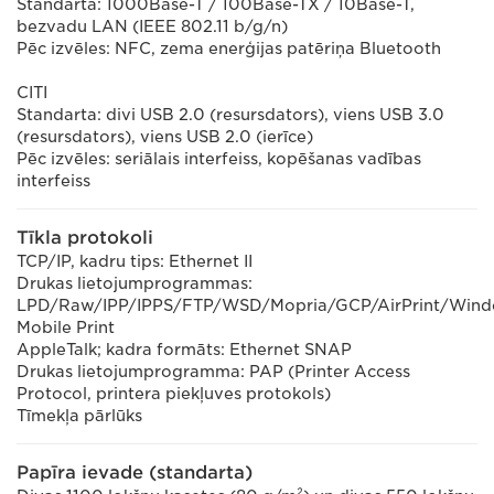
Standarta: 1000Base-T / 100Base-TX / 10Base-T,
bezvadu LAN (IEEE 802.11 b/g/n)
Pēc izvēles: NFC, zema enerģijas patēriņa Bluetooth
CITI
Standarta: divi USB 2.0 (resursdators), viens USB 3.0
(resursdators), viens USB 2.0 (ierīce)
Pēc izvēles: seriālais interfeiss, kopēšanas vadības
interfeiss
Tīkla protokoli
TCP/IP, kadru tips: Ethernet II
Drukas lietojumprogrammas:
LPD/Raw/IPP/IPPS/FTP/WSD/Mopria/GCP/AirPrint/Win
Mobile Print
AppleTalk; kadra formāts: Ethernet SNAP
Drukas lietojumprogramma: PAP (Printer Access
Protocol, printera piekļuves protokols)
Tīmekļa pārlūks
Papīra ievade (standarta)