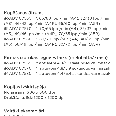
Kopēšanas ātrums
iR-ADV C7565i II*: 65/60 lpp./min (A4), 32/30 lpp./min
(A3), 46/42 lpp./min (A4R), 65/60 lpp./min (A5R)
iR-ADV C7570i II*: 70/65 lpp./min (A4), 35/32 lpp./min
(A3), 49/46 lpp./min (A4R), 70/65 lpp./min (A5R)
iR-ADV C7580i II*: 80/70 lpp./min (A4), 40/35 lpp./min
(A3), 56/49 lpp./min (A4R), 80/70 lpp./min (A5R)
Pirmās izdrukas ieguves laiks (melnbalta/krāsu)
iR-ADV C7565i II*: aptuveni 4,8/5,9 sekundes vai mazāk
iR-ADV C7570i II*: aptuveni 4,8/5,9 sekundes vai mazāk
iR-ADV C7580i II*: aptuveni 4,4/5,4 sekundes vai mazāk
Kopijas izšķirtspēja
Nolasīšana: 600 x 600 dpi
Drukāšana: līdz 1200 x 1200 dpi
Vairāki eksemplāri