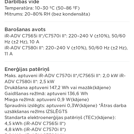
Darbības vide
Temperatūra: 10–30 ºC (50–86 ºF)
Mitrums: 20–80% RH (bez kondensāta)
Barošanas avots
iR-ADV C7565i II*/C7570i II*: 220–240 V (±10%), 50/60
Hz (±2 Hz), 10 A
iR-ADV C7580i II*: 220–240 V (±10%), 50/60 Hz (±2 Hz),
11 A
Enerģijas patēriņš
Maks. aptuveni iR-ADV C7570i II*/C7565i II*: 2,0 kW iR-
ADV C7580i II*: 2,5 kW
Drukāšana aptuveni 147,2 Wh vai mazāk{kājene}
Gaidīšanas režīmā: aptuveni 136,6 Wh
Miega režīmā: aptuveni 0,9 W{kājene}
Spraudnis izslēgts: aptuveni 0,3W{kājene} *Ātras darba
uzsākšanas režīms IZSLĒGTS
Standarta elektroenerģijas patēriņš (TEC){kājene}:
4,5 kWh (iR-ADV C7565i II*)
4,8 kWh (iR-ADV C7570i II*)