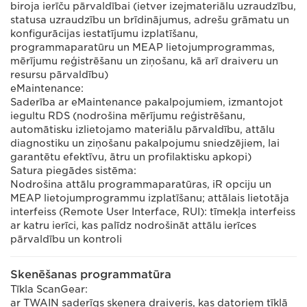
biroja ierīču pārvaldībai (ietver izejmateriālu uzraudzību,
statusa uzraudzību un brīdinājumus, adrešu grāmatu un
konfigurācijas iestatījumu izplatīšanu,
programmaparatūru un MEAP lietojumprogrammas,
mērījumu reģistrēšanu un ziņošanu, kā arī draiveru un
resursu pārvaldību)
eMaintenance:
Saderība ar eMaintenance pakalpojumiem, izmantojot
iegultu RDS (nodrošina mērījumu reģistrēšanu,
automātisku izlietojamo materiālu pārvaldību, attālu
diagnostiku un ziņošanu pakalpojumu sniedzējiem, lai
garantētu efektīvu, ātru un profilaktisku apkopi)
Satura piegādes sistēma:
Nodrošina attālu programmaparatūras, iR opciju un
MEAP lietojumprogrammu izplatīšanu; attālais lietotāja
interfeiss (Remote User Interface, RUI): tīmekļa interfeiss
ar katru ierīci, kas palīdz nodrošināt attālu ierīces
pārvaldību un kontroli
Skenēšanas programmatūra
Tīkla ScanGear:
ar TWAIN saderīgs skenera draiveris, kas datoriem tīklā