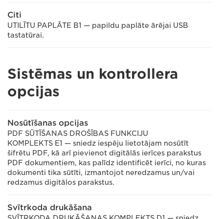
Citi
UTILĪTU PAPLĀTE B1 — papildu paplāte ārējai USB
tastatūrai.
Sistēmas un kontrollera
opcijas
Nosūtīšanas opcijas
PDF SŪTĪŠANAS DROŠĪBAS FUNKCIJU
KOMPLEKTS E1 — sniedz iespēju lietotājam nosūtīt
šifrētu PDF, kā arī pievienot digitālās ierīces parakstus
PDF dokumentiem, kas palīdz identificēt ierīci, no kuras
dokumenti tika sūtīti, izmantojot neredzamus un/vai
redzamus digitālos parakstus.
Svītrkoda drukāšana
SVĪTRKODA DRUKĀŠANAS KOMPLEKTS D1 — sniedz