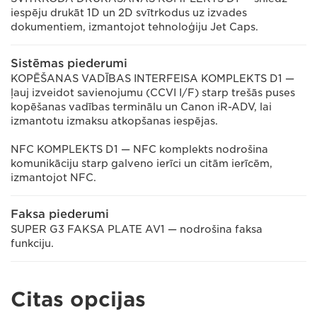
iespēju drukāt 1D un 2D svītrkodus uz izvades
dokumentiem, izmantojot tehnoloģiju Jet Caps.
Sistēmas piederumi
KOPĒŠANAS VADĪBAS INTERFEISA KOMPLEKTS D1 —
ļauj izveidot savienojumu (CCVI I/F) starp trešās puses
kopēšanas vadības terminālu un Canon iR-ADV, lai
izmantotu izmaksu atkopšanas iespējas.
NFC KOMPLEKTS D1 — NFC komplekts nodrošina
komunikāciju starp galveno ierīci un citām ierīcēm,
izmantojot NFC.
Faksa piederumi
SUPER G3 FAKSA PLATE AV1 — nodrošina faksa
funkciju.
Citas opcijas