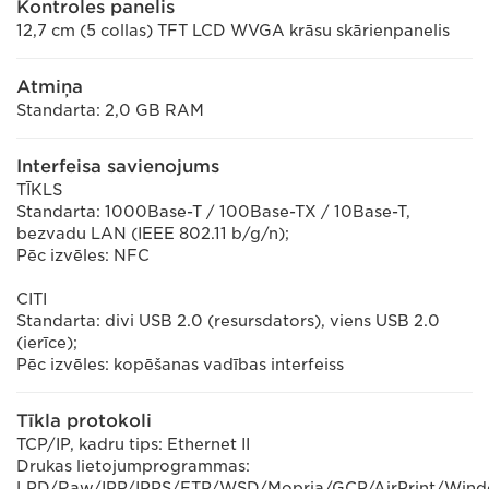
Kontroles panelis
12,7 cm (5 collas) TFT LCD WVGA krāsu skārienpanelis
Atmiņa
Standarta: 2,0 GB RAM
Interfeisa savienojums
TĪKLS
Standarta: 1000Base-T / 100Base-TX / 10Base-T,
bezvadu LAN (IEEE 802.11 b/g/n);
Pēc izvēles: NFC
CITI
Standarta: divi USB 2.0 (resursdators), viens USB 2.0
(ierīce);
Pēc izvēles: kopēšanas vadības interfeiss
Tīkla protokoli
TCP/IP, kadru tips: Ethernet II
Drukas lietojumprogrammas:
LPD/Raw/IPP/IPPS/FTP/WSD/Mopria/GCP/AirPrint/Win