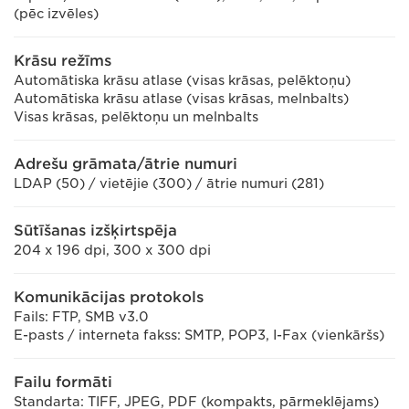
(pēc izvēles)
Krāsu režīms
Automātiska krāsu atlase (visas krāsas, pelēktoņu)
Automātiska krāsu atlase (visas krāsas, melnbalts)
Visas krāsas, pelēktoņu un melnbalts
Adrešu grāmata/ātrie numuri
LDAP (50) / vietējie (300) / ātrie numuri (281)
Sūtīšanas izšķirtspēja
204 x 196 dpi, 300 x 300 dpi
Komunikācijas protokols
Fails: FTP, SMB v3.0
E-pasts / interneta fakss: SMTP, POP3, I-Fax (vienkāršs)
Failu formāti
Standarta: TIFF, JPEG, PDF (kompakts, pārmeklējams)