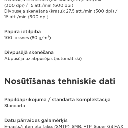
(300 dpi) / 15 att./min (600 dpi)
Divpusēja skenēšana (krāsu): 27,5 att./min (300 dpi) /
15 att./min (600 dpi)
Papīra ietilpība
100 loksnes (80 g/m²)
Divpusējā skenēšana
Abpusēja uz abpusējas (automātiski)
Nosūtīšanas tehniskie dati
Papildaprīkojumā / standarta komplektācijā
Standarta
Datu pārraides galamērķis
E-pasts/interneta fakss (SMTP), SMB, FTP, Super G3 FAX