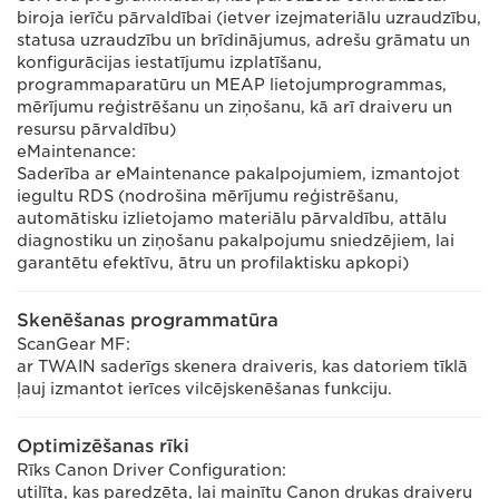
biroja ierīču pārvaldībai (ietver izejmateriālu uzraudzību,
statusa uzraudzību un brīdinājumus, adrešu grāmatu un
konfigurācijas iestatījumu izplatīšanu,
programmaparatūru un MEAP lietojumprogrammas,
mērījumu reģistrēšanu un ziņošanu, kā arī draiveru un
resursu pārvaldību)
eMaintenance:
Saderība ar eMaintenance pakalpojumiem, izmantojot
iegultu RDS (nodrošina mērījumu reģistrēšanu,
automātisku izlietojamo materiālu pārvaldību, attālu
diagnostiku un ziņošanu pakalpojumu sniedzējiem, lai
garantētu efektīvu, ātru un profilaktisku apkopi)
Skenēšanas programmatūra
ScanGear MF:
ar TWAIN saderīgs skenera draiveris, kas datoriem tīklā
ļauj izmantot ierīces vilcējskenēšanas funkciju.
Optimizēšanas rīki
Rīks Canon Driver Configuration:
utilīta, kas paredzēta, lai mainītu Canon drukas draiveru