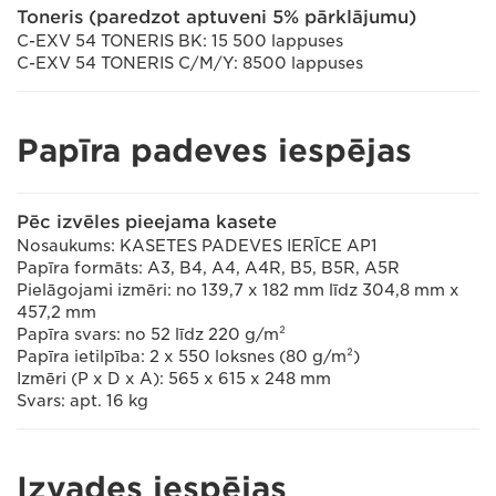
Toneris (paredzot aptuveni 5% pārklājumu)
C-EXV 54 TONERIS BK: 15 500 lappuses
C-EXV 54 TONERIS C/M/Y: 8500 lappuses
Papīra padeves iespējas
Pēc izvēles pieejama kasete
Nosaukums: KASETES PADEVES IERĪCE AP1
Papīra formāts: A3, B4, A4, A4R, B5, B5R, A5R
Pielāgojami izmēri: no 139,7 x 182 mm līdz 304,8 mm x
457,2 mm
Papīra svars: no 52 līdz 220 g/m²
Papīra ietilpība: 2 x 550 loksnes (80 g/m²)
Izmēri (P x D x A): 565 x 615 x 248 mm
Svars: apt. 16 kg
Izvades iespējas