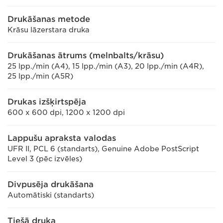
Drukāšanas metode
Krāsu lāzerstara druka
Drukāšanas ātrums (melnbalts/krāsu)
25 lpp./min (A4), 15 lpp./min (A3), 20 lpp./min (A4R),
25 lpp./min (A5R)
Drukas izšķirtspēja
600 x 600 dpi, 1200 x 1200 dpi
Lappušu apraksta valodas
UFR II, PCL 6 (standarts), Genuine Adobe PostScript
Level 3 (pēc izvēles)
Divpusēja drukāšana
Automātiski (standarts)
Tiešā druka