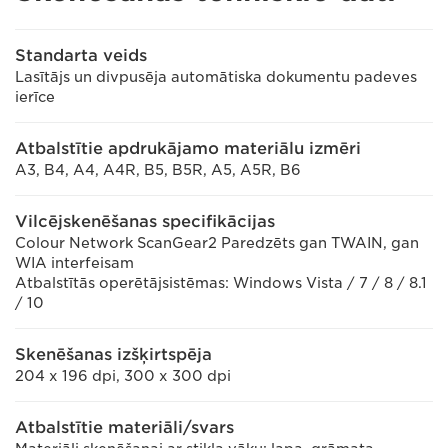
Standarta veids
Lasītājs un divpusēja automātiska dokumentu padeves
ierīce
Atbalstītie apdrukājamo materiālu izmēri
A3, B4, A4, A4R, B5, B5R, A5, A5R, B6
Vilcējskenēšanas specifikācijas
Colour Network ScanGear2 Paredzēts gan TWAIN, gan
WIA interfeisam
Atbalstītās operētājsistēmas: Windows Vista / 7 / 8 / 8.1
/ 10
Skenēšanas izšķirtspēja
204 x 196 dpi, 300 x 300 dpi
Atbalstītie materiāli/svars