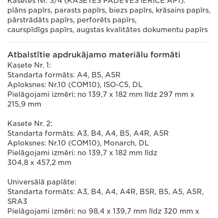
Kasetes Nr. 3/4 (KASETES PADEVES IERĪCE AP1):
plāns papīrs, parasts papīrs, biezs papīrs, krāsains papīrs,
pārstrādāts papīrs, perforēts papīrs,
caurspīdīgs papīrs, augstas kvalitātes dokumentu papīrs
Atbalstītie apdrukājamo materiālu formāti
Kasete Nr. 1:
Standarta formāts: A4, B5, A5R
Aploksnes: Nr.10 (COM10), ISO-C5, DL
Pielāgojami izmēri: no 139,7 x 182 mm līdz 297 mm x
215,9 mm
Kasete Nr. 2:
Standarta formāts: A3, B4, A4, B5, A4R, A5R
Aploksnes: Nr.10 (COM10), Monarch, DL
Pielāgojami izmēri: no 139,7 x 182 mm līdz
304,8 x 457,2 mm
Universālā paplāte:
Standarta formāts: A3, B4, A4, A4R, B5R, B5, A5, A5R,
SRA3
Pielāgojami izmēri: no 98,4 x 139,7 mm līdz 320 mm x