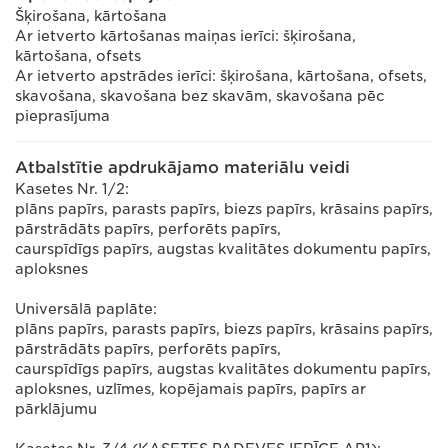
Šķirošana, kārtošana
Ar ietverto kārtošanas maiņas ierīci: šķirošana,
kārtošana, ofsets
Ar ietverto apstrādes ierīci: šķirošana, kārtošana, ofsets,
skavošana, skavošana bez skavām, skavošana pēc
pieprasījuma
Atbalstītie apdrukājamo materiālu veidi
Kasetes Nr. 1/2:
plāns papīrs, parasts papīrs, biezs papīrs, krāsains papīrs,
pārstrādāts papīrs, perforēts papīrs,
caurspīdīgs papīrs, augstas kvalitātes dokumentu papīrs,
aploksnes
Universālā paplāte:
plāns papīrs, parasts papīrs, biezs papīrs, krāsains papīrs,
pārstrādāts papīrs, perforēts papīrs,
caurspīdīgs papīrs, augstas kvalitātes dokumentu papīrs,
aploksnes, uzlīmes, kopējamais papīrs, papīrs ar
pārklājumu