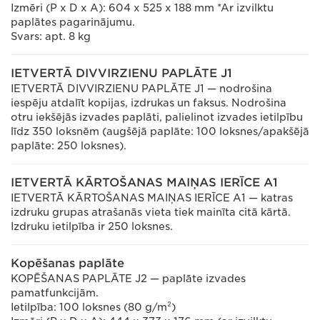
Izmēri (P x D x A): 604 x 525 x 188 mm *Ar izvilktu
paplātes pagarinājumu.
Svars: apt. 8 kg
IETVERTĀ DIVVIRZIENU PAPLĀTE J1
IETVERTĀ DIVVIRZIENU PAPLĀTE J1 — nodrošina
iespēju atdalīt kopijas, izdrukas un faksus. Nodrošina
otru iekšējās izvades paplāti, palielinot izvades ietilpību
līdz 350 loksnēm (augšējā paplāte: 100 loksnes/apakšējā
paplāte: 250 loksnes).
IETVERTĀ KĀRTOŠANAS MAIŅAS IERĪCE A1
IETVERTĀ KĀRTOŠANAS MAIŅAS IERĪCE A1 — katras
izdruku grupas atrašanās vieta tiek mainīta citā kārtā.
Izdruku ietilpība ir 250 loksnes.
Kopēšanas paplāte
KOPĒŠANAS PAPLĀTE J2 — paplāte izvades
pamatfunkcijām.
Ietilpība: 100 loksnes (80 g/m²)