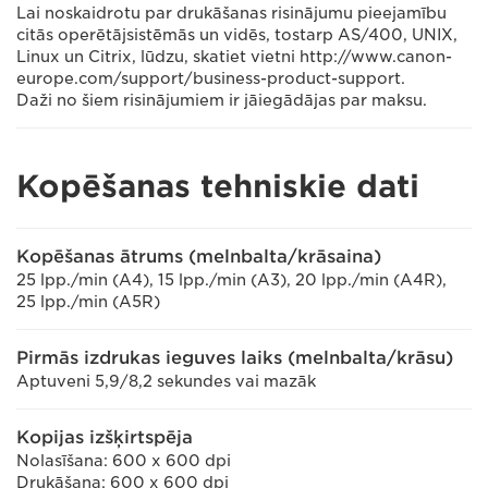
Lai noskaidrotu par drukāšanas risinājumu pieejamību
citās operētājsistēmās un vidēs, tostarp AS/400, UNIX,
Linux un Citrix, lūdzu, skatiet vietni http://www.canon-
europe.com/support/business-product-support.
Daži no šiem risinājumiem ir jāiegādājas par maksu.
Kopēšanas tehniskie dati
Kopēšanas ātrums (melnbalta/krāsaina)
25 lpp./min (A4), 15 lpp./min (A3), 20 lpp./min (A4R),
25 lpp./min (A5R)
Pirmās izdrukas ieguves laiks (melnbalta/krāsu)
Aptuveni 5,9/8,2 sekundes vai mazāk
Kopijas izšķirtspēja
Nolasīšana: 600 x 600 dpi
Drukāšana: 600 x 600 dpi