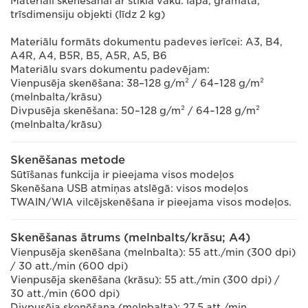
Materiāli skenēšanai ar stikla vāku: lapa, grāmata,
trīsdimensiju objekti (līdz 2 kg)
Materiālu formāts dokumentu padeves ierīcei: A3, B4,
A4R, A4, B5R, B5, A5R, A5, B6
Materiālu svars dokumentu padevējam:
Vienpusēja skenēšana: 38–128 g/m² / 64–128 g/m²
(melnbalta/krāsu)
Divpusēja skenēšana: 50–128 g/m² / 64–128 g/m²
(melnbalta/krāsu)
Skenēšanas metode
Sūtīšanas funkcija ir pieejama visos modeļos
Skenēšana USB atmiņas atslēgā: visos modeļos
TWAIN/WIA vilcējskenēšana ir pieejama visos modeļos.
Skenēšanas ātrums (melnbalts/krāsu; A4)
Vienpusēja skenēšana (melnbalta): 55 att./min (300 dpi)
/ 30 att./min (600 dpi)
Vienpusēja skenēšana (krāsu): 55 att./min (300 dpi) /
30 att./min (600 dpi)
Divpusēja skenēšana (melnbalta): 27,5 att./min