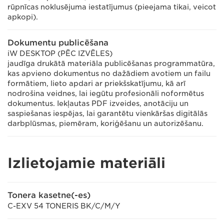
rūpnīcas noklusējuma iestatījumus (pieejama tikai, veicot
apkopi).
Dokumentu publicēšana
iW DESKTOP (PĒC IZVĒLES)
jaudīga drukātā materiāla publicēšanas programmatūra,
kas apvieno dokumentus no dažādiem avotiem un failu
formātiem, lieto apdari ar priekšskatījumu, kā arī
nodrošina veidnes, lai iegūtu profesionāli noformētus
dokumentus. Iekļautas PDF izveides, anotāciju un
saspiešanas iespējas, lai garantētu vienkāršas digitālās
darbplūsmas, piemēram, koriģēšanu un autorizēšanu.
Izlietojamie materiāli
Tonera kasetne(-es)
C-EXV 54 TONERIS BK/C/M/Y