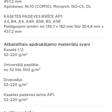
457,2 mm
Aploksnes: Nr.10 (COM10), Monarch, ISO-C5, DL
KASETES PADEVES IERĪCE AP1:
A3, B4, A4, A4R, B5R, B5, A5R
Pielāgojami izmēri: no 139,7 x 182 mm līdz 304,8 mm x
457,2 mm
Atbalstītais apdrukājamo materiālu svars
Kasete 1/2:
52–220 g/m²
Universālā paplāte:
no 52 līdz 300 g/m²
Divpusēja:
52–220 g/m²
Kasetes padeves ierīce AP1:
52–220 g/m²