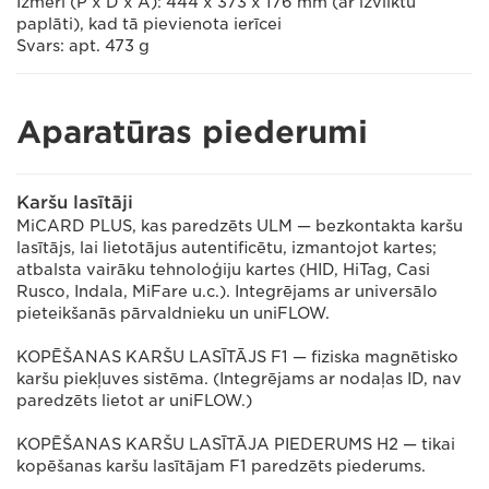
Izmēri (P x D x A): 444 x 373 x 176 mm (ar izvilktu
paplāti), kad tā pievienota ierīcei
Svars: apt. 473 g
Aparatūras piederumi
Karšu lasītāji
MiCARD PLUS, kas paredzēts ULM — bezkontakta karšu
lasītājs, lai lietotājus autentificētu, izmantojot kartes;
atbalsta vairāku tehnoloģiju kartes (HID, HiTag, Casi
Rusco, Indala, MiFare u.c.). Integrējams ar universālo
pieteikšanās pārvaldnieku un uniFLOW.
KOPĒŠANAS KARŠU LASĪTĀJS F1 — fiziska magnētisko
karšu piekļuves sistēma. (Integrējams ar nodaļas ID, nav
paredzēts lietot ar uniFLOW.)
KOPĒŠANAS KARŠU LASĪTĀJA PIEDERUMS H2 — tikai
kopēšanas karšu lasītājam F1 paredzēts piederums.