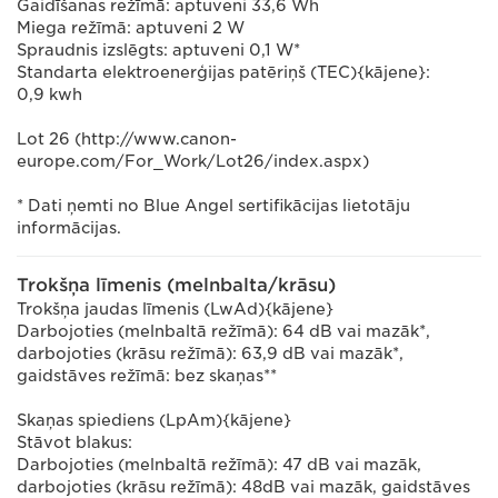
Gaidīšanas režīmā: aptuveni 33,6 Wh
Miega režīmā: aptuveni 2 W
Spraudnis izslēgts: aptuveni 0,1 W*
Standarta elektroenerģijas patēriņš (TEC){kājene}:
0,9 kwh
Lot 26 (http://www.canon-
europe.com/For_Work/Lot26/index.aspx)
* Dati ņemti no Blue Angel sertifikācijas lietotāju
informācijas.
Trokšņa līmenis (melnbalta/krāsu)
Trokšņa jaudas līmenis (LwAd){kājene}
Darbojoties (melnbaltā režīmā): 64 dB vai mazāk*,
darbojoties (krāsu režīmā): 63,9 dB vai mazāk*,
gaidstāves režīmā: bez skaņas**
Skaņas spiediens (LpAm){kājene}
Stāvot blakus:
Darbojoties (melnbaltā režīmā): 47 dB vai mazāk,
darbojoties (krāsu režīmā): 48dB vai mazāk, gaidstāves