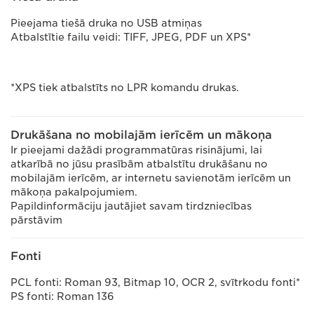
Pieejama tiešā druka no USB atmiņas
Atbalstītie failu veidi: TIFF, JPEG, PDF un XPS*
*XPS tiek atbalstīts no LPR komandu drukas.
Drukāšana no mobilajām ierīcēm un mākoņa
Ir pieejami dažādi programmatūras risinājumi, lai
atkarībā no jūsu prasībām atbalstītu drukāšanu no
mobilajām ierīcēm, ar internetu savienotām ierīcēm un
mākoņa pakalpojumiem.
Papildinformāciju jautājiet savam tirdzniecības
pārstāvim
Fonti
PCL fonti: Roman 93, Bitmap 10, OCR 2, svītrkodu fonti*
PS fonti: Roman 136