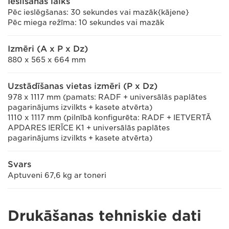
Iesilšanas laiks
Pēc ieslēgšanas: 30 sekundes vai mazāk{kājene}
Pēc miega režīma: 10 sekundes vai mazāk
Izmēri (A x P x Dz)
880 x 565 x 664 mm
Uzstādīšanas vietas izmēri (P x Dz)
978 x 1117 mm (pamats: RADF + universālās paplātes
pagarinājums izvilkts + kasete atvērta)
1110 x 1117 mm (pilnībā konfigurēta: RADF + IETVERTĀ
APDARES IERĪCE K1 + universālās paplātes
pagarinājums izvilkts + kasete atvērta)
Svars
Aptuveni 67,6 kg ar toneri
Drukāšanas tehniskie dati