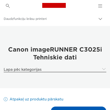
Canon Logo, back to h
Daudzfunkciju krāsu printeri
Pārsl
atpak
Canon
navig
Risinājumi un pakalpojumi
Produkti uzņēmumiem
Canon imageRUNNER C3025i
Tehniskie dati
Printeri un faksi uzņēmumiem
Daudzfunkciju printeri — universāli printeri
Lapa pēc kategorijas
Atpakaļ uz produktu pārskatu