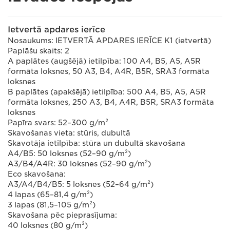
Ietvertā apdares ierīce
Nosaukums: IETVERTĀ APDARES IERĪCE K1 (ietvertā)
Paplāšu skaits: 2
A paplātes (augšējā) ietilpība: 100 A4, B5, A5, A5R
formāta loksnes, 50 A3, B4, A4R, B5R, SRA3 formāta
loksnes
B paplātes (apakšējā) ietilpība: 500 A4, B5, A5, A5R
formāta loksnes, 250 A3, B4, A4R, B5R, SRA3 formāta
loksnes
Papīra svars: 52–300 g/m²
Skavošanas vieta: stūris, dubultā
Skavotāja ietilpība: stūra un dubultā skavošana
A4/B5: 50 loksnes (52–90 g/m²)
A3/B4/A4R: 30 loksnes (52–90 g/m²)
Eco skavošana:
A3/A4/B4/B5: 5 loksnes (52–64 g/m²)
4 lapas (65–81,4 g/m²)
3 lapas (81,5–105 g/m²)
Skavošana pēc pieprasījuma:
40 loksnes (80 g/m²)