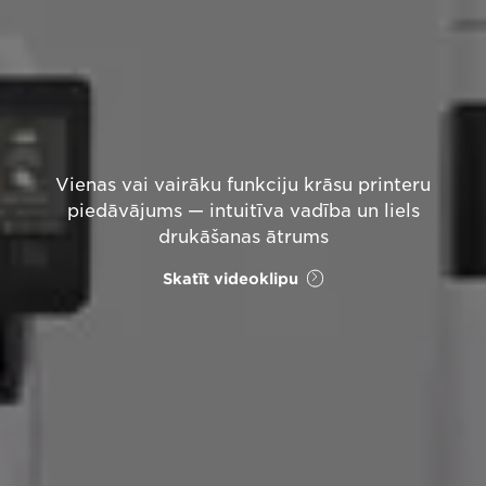
Vienas vai vairāku funkciju krāsu printeru
piedāvājums — intuitīva vadība un liels
drukāšanas ātrums
Skatīt videoklipu