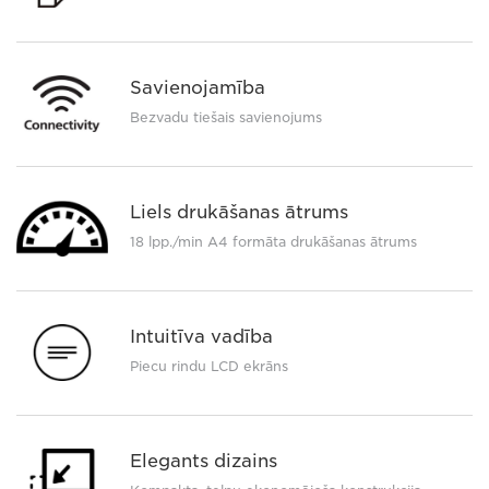
Savienojamība
Bezvadu tiešais savienojums
Liels drukāšanas ātrums
18 lpp./min A4 formāta drukāšanas ātrums
Intuitīva vadība
Piecu rindu LCD ekrāns
Elegants dizains