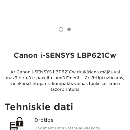
Canon i-SENSYS LBP621Cw
Ar Canon i-SENSYS LBP621Cw drukāšana mājās vai
mazā birojā ir pacelta jaunā līmenī — ārkārtīgi uzticams,
vienkārši lietojams, kompakts vienas funkcijas krāsu
lāzerprinteris
Tehniskie dati
Drošība
Dokumentu atbrīvošana ar PIN kodu