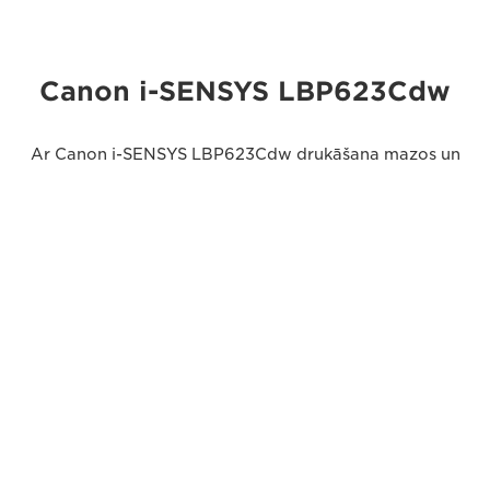
Canon i-SENSYS LBP623Cdw
Ar Canon i-SENSYS LBP623Cdw drukāšana mazos un
vidējos birojos ir pacelta augstākā līmenī — ārkārtīgi
uzticams, vienkārši lietojams un kompakts krāsu
printeris, kurš kā standartu piedāvā divpusējo
drukāšanu.
Tehniskie dati
Drošība
Dokumentu atbrīvošana ar PIN kodu
Drukāšana no mobilās ierīces