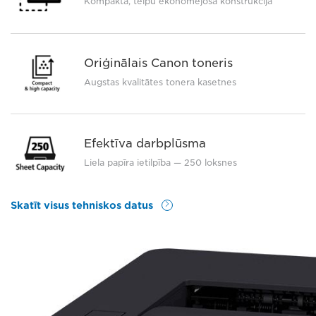
Kompakta, telpu ekonomējoša konstrukcija
Oriģinālais Canon toneris
Augstas kvalitātes tonera kasetnes
Efektīva darbplūsma
Liela papīra ietilpība — 250 loksnes
Skatīt visus tehniskos datus