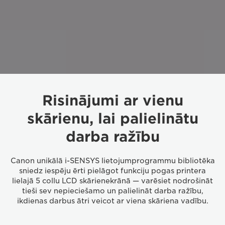
Risinājumi ar vienu
skārienu, lai palielinātu
darba ražību
Canon unikālā i-SENSYS lietojumprogrammu bibliotēka
sniedz iespēju ērti pielāgot funkciju pogas printera
lielajā 5 collu LCD skārienekrānā — varēsiet nodrošināt
tieši sev nepieciešamo un palielināt darba ražību,
ikdienas darbus ātri veicot ar viena skāriena vadību.