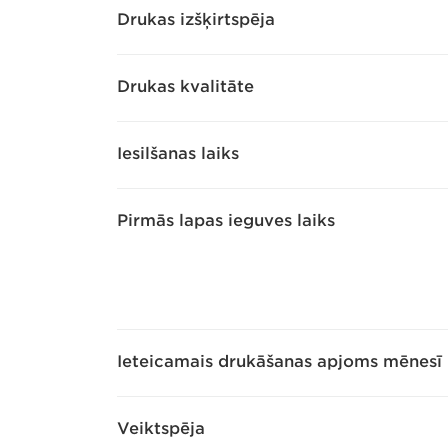
Drukas izšķirtspēja
Drukas kvalitāte
Iesilšanas laiks
Pirmās lapas ieguves laiks
Ieteicamais drukāšanas apjoms mēnesī
Veiktspēja