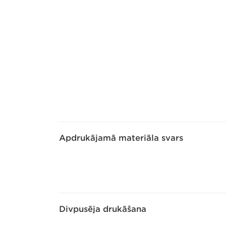
Apdrukājamā materiāla svars
Divpusēja drukāšana