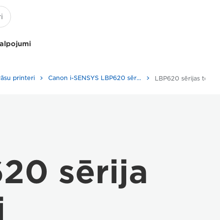
kalpojumi
rāsu printeri
Canon i-SENSYS LBP620 sērija
LBP620 sērijas tehnis
20 sērija
i