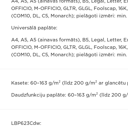
A4, A5, A5 (ainavas formāts), B5, Legal, Letter, 
OFFICIO, M-OFFICIO, GLTR, GLGL, Foolscap, 16K, 
(COM10, DL, C5, Monarch); pielāgoti izmēri: min.
Universālā paplāte:
A4, A5, A5 (ainavas formāts), B5, Legal, Letter, 
OFFICIO, M-OFFICIO, GLTR, GLGL, Foolscap, 16K, 
(COM10, DL, C5, Monarch); pielāgoti izmēri: min.
Kasete: 60–163 g/m² (līdz 200 g/m² ar glancētu 
Daudzfunkciju paplāte: 60–163 g/m² (līdz 200 g/
LBP623Cdw: