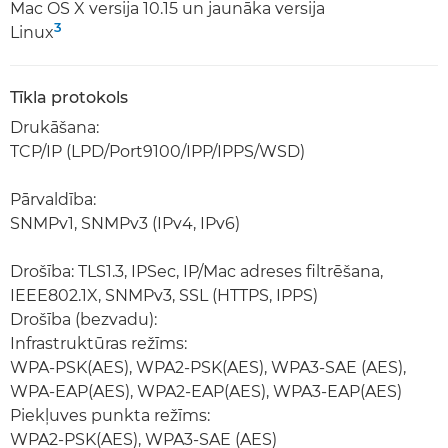
Mac OS X versija 10.15 un jaunāka versija
3
Linux
Tīkla protokols
Drukāšana:
TCP/IP (LPD/Port9100/IPP/IPPS/WSD)
Pārvaldība:
SNMPv1, SNMPv3 (IPv4, IPv6)
Drošība: TLS1.3, IPSec, IP/Mac adreses filtrēšana,
IEEE802.1X, SNMPv3, SSL (HTTPS, IPPS)
Drošība (bezvadu):
Infrastruktūras režīms:
WPA-PSK(AES), WPA2-PSK(AES), WPA3-SAE (AES),
WPA-EAP(AES), WPA2-EAP(AES), WPA3-EAP(AES)
Piekļuves punkta režīms:
WPA2-PSK(AES), WPA3-SAE (AES)