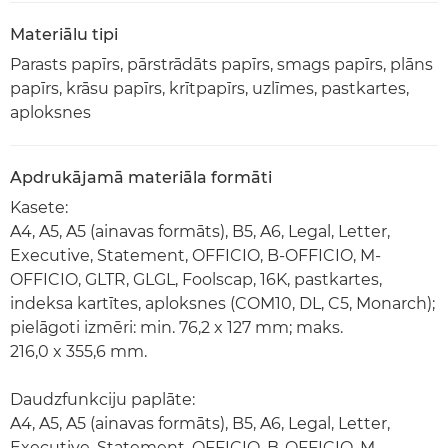
Materiālu tipi
Parasts papīrs, pārstrādāts papīrs, smags papīrs, plāns
papīrs, krāsu papīrs, krītpapīrs, uzlīmes, pastkartes,
aploksnes
Apdrukājamā materiāla formāti
Kasete:
A4, A5, A5 (ainavas formāts), B5, A6, Legal, Letter,
Executive, Statement, OFFICIO, B-OFFICIO, M-
OFFICIO, GLTR, GLGL, Foolscap, 16K, pastkartes,
indeksa kartītes, aploksnes (COM10, DL, C5, Monarch);
pielāgoti izmēri: min. 76,2 x 127 mm; maks.
216,0 x 355,6 mm.
Daudzfunkciju paplāte:
A4, A5, A5 (ainavas formāts), B5, A6, Legal, Letter,
Executive, Statement, OFFICIO, B-OFFICIO, M-