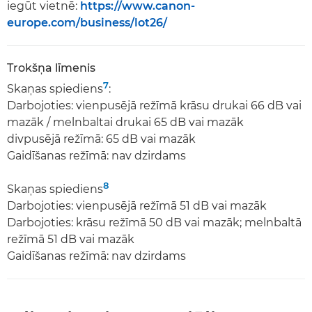
iegūt vietnē:
https://www.canon-
europe.com/business/lot26/
Trokšņa līmenis
7
Skaņas spiediens
:
Darbojoties: vienpusējā režīmā krāsu drukai 66 dB vai
mazāk / melnbaltai drukai 65 dB vai mazāk
divpusējā režīmā: 65 dB vai mazāk
Gaidīšanas režīmā: nav dzirdams
8
Skaņas spiediens
Darbojoties: vienpusējā režīmā 51 dB vai mazāk
Darbojoties: krāsu režīmā 50 dB vai mazāk; melnbaltā
režīmā 51 dB vai mazāk
Gaidīšanas režīmā: nav dzirdams