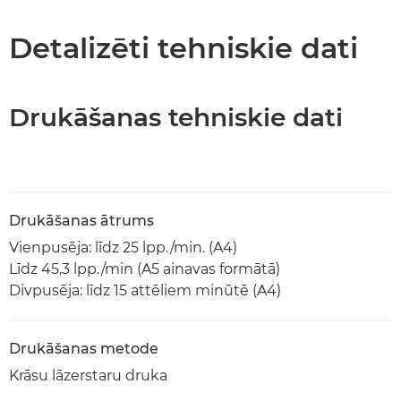
Tehniskie dati
Detalizēti tehniskie dati
PDF lejupielāde
Drukāšanas tehniskie dati
Drukāšanas ātrums
Vienpusēja: līdz 25 lpp./min. (A4)
Līdz 45,3 lpp./min (A5 ainavas formātā)
Divpusēja: līdz 15 attēliem minūtē (A4)
Drukāšanas metode
Krāsu lāzerstaru druka