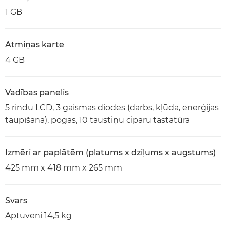
1 GB
Atmiņas karte
4 GB
Vadības panelis
5 rindu LCD, 3 gaismas diodes (darbs, kļūda, enerģijas
taupīšana), pogas, 10 taustiņu ciparu tastatūra
Izmēri ar paplātēm (platums x dziļums x augstums)
425 mm x 418 mm x 265 mm
Svars
Aptuveni 14,5 kg