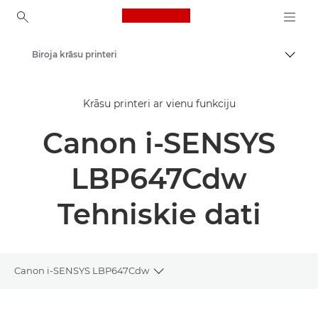
Canon Logo, back to ho
Biroja krāsu printeri
Pārsl
Canon
Krāsu printeri ar vienu funkciju
Risinājumi un pakalpojumi
Canon i-SENSYS
Produkti uzņēmumiem
Printeri un faksi uzņēmumiem
LBP647Cdw
Printeri ar vienu funkciju
Tehniskie dati
Canon i-SENSYS LBP647Cdw
Toggle breadcrumbs
Pārskats