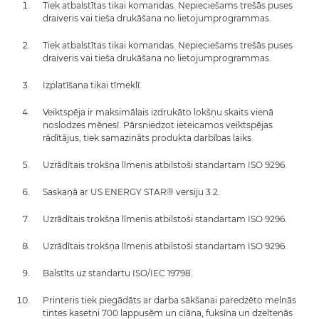
Tiek atbalstītas tikai komandas. Nepieciešams trešās puses
draiveris vai tieša drukāšana no lietojumprogrammas.
Tiek atbalstītas tikai komandas. Nepieciešams trešās puses
draiveris vai tieša drukāšana no lietojumprogrammas.
Izplatīšana tikai tīmeklī.
Veiktspēja ir maksimālais izdrukāto lokšņu skaits vienā
noslodzes mēnesī. Pārsniedzot ieteicamos veiktspējas
rādītājus, tiek samazināts produkta darbības laiks.
Uzrādītais trokšņa līmenis atbilstoši standartam ISO 9296.
Saskaņā ar US ENERGY STAR® versiju 3.2.
Uzrādītais trokšņa līmenis atbilstoši standartam ISO 9296.
Uzrādītais trokšņa līmenis atbilstoši standartam ISO 9296.
Balstīts uz standartu ISO/IEC 19798.
Printeris tiek piegādāts ar darba sākšanai paredzēto melnās
tintes kasetni 700 lappusēm un ciāna, fuksīna un dzeltenās