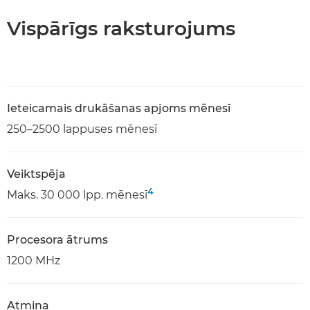
Vispārīgs raksturojums
Ieteicamais drukāšanas apjoms mēnesī
250–2500 lappuses mēnesī
Veiktspēja
4
Maks. 30 000 lpp. mēnesī
Procesora ātrums
1200 MHz
Atmiņa