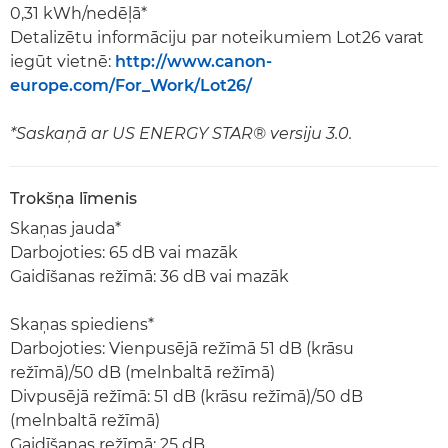
0,31 kWh/nedēļā*
Detalizētu informāciju par noteikumiem Lot26 varat
iegūt vietnē:
http://www.canon-
europe.com/For_Work/Lot26/
*Saskaņā ar US ENERGY STAR® versiju 3.0.
Trokšņa līmenis
Skaņas jauda*
Darbojoties: 65 dB vai mazāk
Gaidīšanas režīmā: 36 dB vai mazāk
Skaņas spiediens*
Darbojoties: Vienpusējā režīmā 51 dB (krāsu
režīmā)/50 dB (melnbaltā režīmā)
Divpusējā režīmā: 51 dB (krāsu režīmā)/50 dB
(melnbaltā režīmā)
Gaidīšanas režīmā: 25 dB