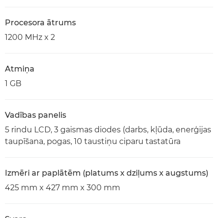
Procesora ātrums
1200 MHz x 2
Atmiņa
1 GB
Vadības panelis
5 rindu LCD, 3 gaismas diodes (darbs, kļūda, enerģijas
taupīšana, pogas, 10 taustiņu ciparu tastatūra
Izmēri ar paplātēm (platums x dziļums x augstums)
425 mm x 427 mm x 300 mm