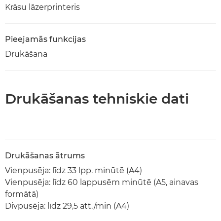
Krāsu lāzerprinteris
Pieejamās funkcijas
Drukāšana
Drukāšanas tehniskie dati
Drukāšanas ātrums
Vienpusēja: līdz 33 lpp. minūtē (A4)
Vienpusēja: līdz 60 lappusēm minūtē (A5, ainavas
formātā)
Divpusēja: līdz 29,5 att./min (A4)