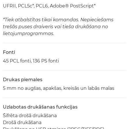
UFRII, PCL5c*, PCL6, Adobe® PostScript*
*Tiek atbalstītas tikai komandas. Nepieciešams
trešās puses draiveris vai tieša drukāšana no
lietojumprogrammas.
Fonti
45 PCL fonti, 136 PS fonti
Drukas piemales
5 mm no augšas, apakšas, kreisās un labās malas
Uzlabotas drukāšanas funkcijas
Šifrēta drošā drukāšana
Drošā drukāšana