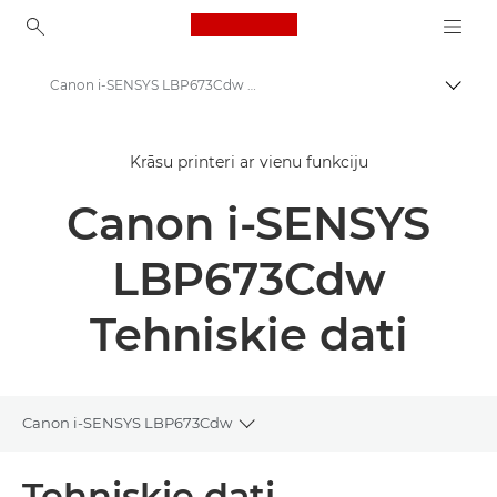
Canon Logo, back to ho
Canon i-SENSYS LBP673Cdw — tehniskie dati
Pārsl
Canon
Krāsu printeri ar vienu funkciju
Risinājumi un pakalpojumi
Canon i-SENSYS
Produkti uzņēmumiem
Printeri un faksi uzņēmumiem
LBP673Cdw
Printeri ar vienu funkciju
Tehniskie dati
Biroja krāsu printeri
Canon i-SENSYS LBP673Cdw — krāsu printeri birojiem
Canon i-SENSYS LBP673Cdw
Toggle breadcrumbs
Pārskats
Tehniskie dati