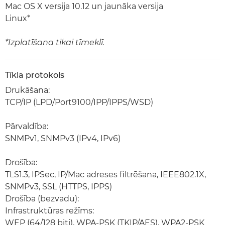
Mac OS X versija 10.12 un jaunāka versija
Linux*
*Izplatīšana tikai tīmeklī.
Tīkla protokols
Drukāšana:
TCP/IP (LPD/Port9100/IPP/IPPS/WSD)
Pārvaldība:
SNMPv1, SNMPv3 (IPv4, IPv6)
Drošība:
TLS1.3, IPSec, IP/Mac adreses filtrēšana, IEEE802.1X,
SNMPv3, SSL (HTTPS, IPPS)
Drošība (bezvadu):
Infrastruktūras režīms:
WEP (64/128 biti), WPA-PSK (TKIP/AES), WPA2-PSK