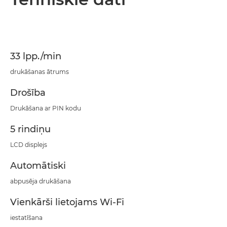
Tehniskie dati
Atbalsts
33 lpp./min
PDF lejupielāde
drukāšanas ātrums
Drošība
Drukāšana ar PIN kodu
5 rindiņu
LCD displejs
Automātiski
abpusēja drukāšana
Vienkārši lietojams Wi-Fi
iestatīšana