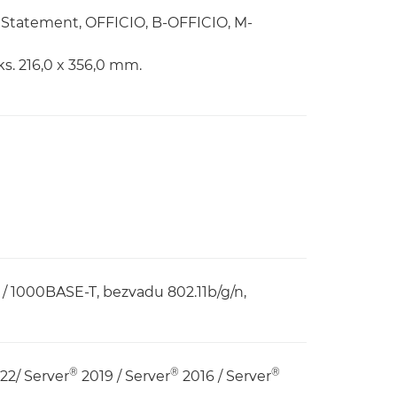
ve, Statement, OFFICIO, B-OFFICIO, M-
s. 216,0 x 356,0 mm.
/ 1000BASE-T, bezvadu 802.11b/g/n,
®
®
®
022/ Server
2019 / Server
2016 / Server