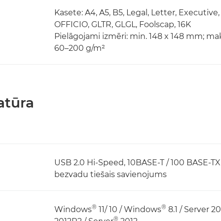
Kasete: A4, A5, B5, Legal, Letter, Executi
OFFICIO, GLTR, GLGL, Foolscap, 16K
Pielāgojami izmēri: min. 148 x 148 mm; mak
60–200 g/m²
atūra
USB 2.0 Hi-Speed, 10BASE-T / 100 BASE-TX 
bezvadu tiešais savienojums
®
®
Windows
11/ 10 / Windows
8.1 / Server 2
®