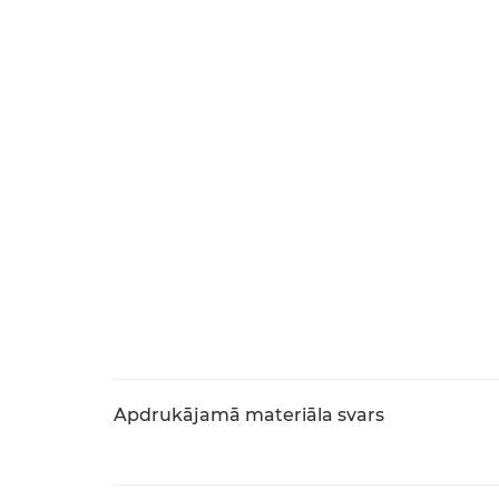
Apdrukājamā materiāla svars