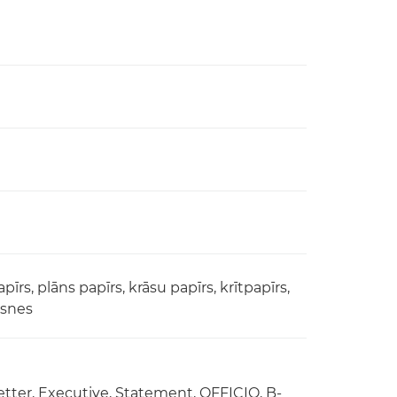
īrs, plāns papīrs, krāsu papīrs, krītpapīrs,
ksnes
 Letter, Executive, Statement, OFFICIO, B-