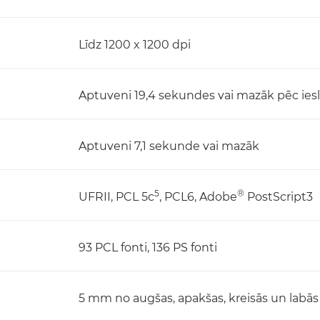
Līdz 1200 x 1200 dpi
Aptuveni 19,4 sekundes vai mazāk pēc ies
Aptuveni 7,1 sekunde vai mazāk
5
®
UFRII, PCL 5c
, PCL6, Adobe
PostScript3
93 PCL fonti, 136 PS fonti
5 mm no augšas, apakšas, kreisās un labās