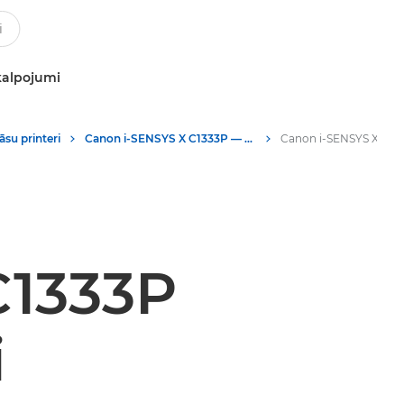
kalpojumi
āsu printeri
Canon i-SENSYS X C1333P — printeri ar vienu funkciju
C1333P
i