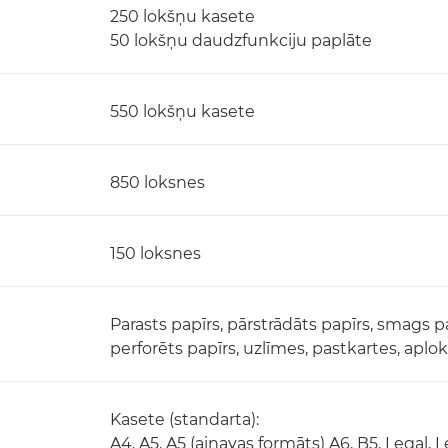
250 lokšņu kasete
50 lokšņu daudzfunkciju paplāte
550 lokšņu kasete
850 loksnes
150 loksnes
Parasts papīrs, pārstrādāts papīrs, smags pap
perforēts papīrs, uzlīmes, pastkartes, aplo
Kasete (standarta):
A4, A5, A5 (ainavas formāts) A6, B5, Legal,