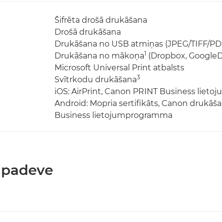
Šifrēta drošā drukāšana
Drošā drukāšana
Drukāšana no USB atmiņas (JPEG/TIFF/PD
1
Drukāšana no mākoņa
(Dropbox, GoogleD
Microsoft Universal Print atbalsts
3
Svītrkodu drukāšana
iOS: AirPrint, Canon PRINT Business lie
Android: Mopria sertifikāts, Canon drukā
Business lietojumprogramma
 padeve