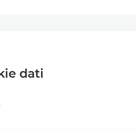
kie dati
s