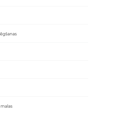
lēgšanas
 malas