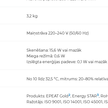
3,2 kg
Maiņstrāva 220–240 V (50/60 Hz)
Skenēšana: 15,6 W vai mazāk
Miega režīmā: 0,6 W
Izslēgta enerģijas padeve: 0,1 W vai mazāk
No 10 līdz 32,5 °C, mitrums: 20–80% relatī
2
3
Produkts: EPEAT Gold
, Energy STAR
, Ro
Ražotājs: ISO 9001, ISO 14001, ISO 45001, I