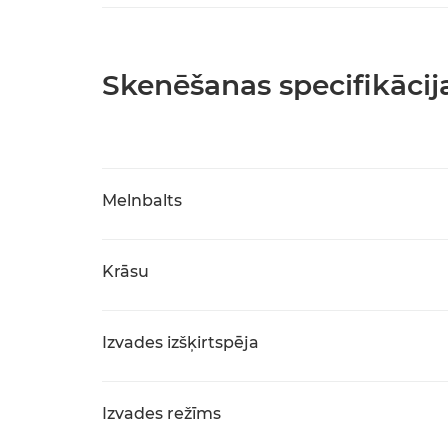
Skenēšanas specifikācij
Melnbalts
Krāsu
Izvades izšķirtspēja
Izvades režīms