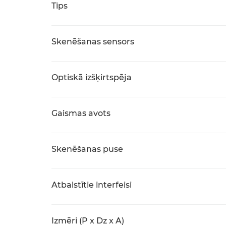
Tips
Skenēšanas sensors
Optiskā izšķirtspēja
Gaismas avots
Skenēšanas puse
Atbalstītie interfeisi
Izmēri (P x Dz x A)