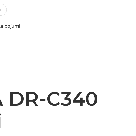
kalpojumi
 DR-C340
i