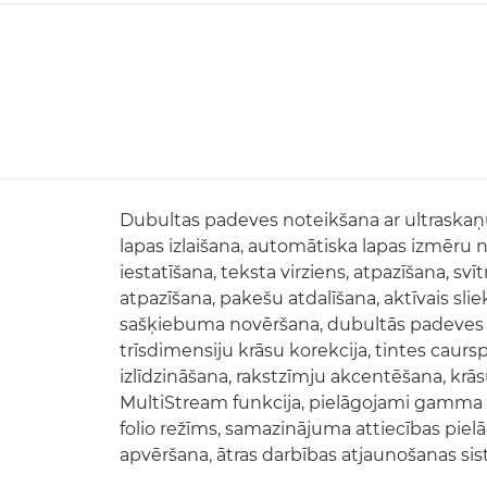
Dubultas padeves noteikšana ar ultraskaņ
lapas izlaišana, automātiska lapas izmēru 
iestatīšana, teksta virziens, atpazīšana, s
atpazīšana, pakešu atdalīšana, aktīvais sliek
sašķiebuma novēršana, dubultās padeves a
trīsdimensiju krāsu korekcija, tintes caur
izlīdzināšana, rakstzīmju akcentēšana, k
MultiStream funkcija, pielāgojami gamma 
folio režīms, samazinājuma attiecības piel
apvēršana, ātras darbības atjaunošanas si