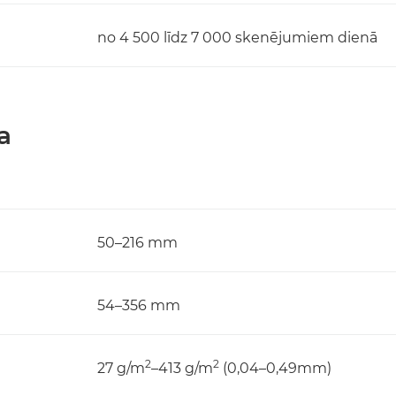
no 4 500 līdz 7 000 skenējumiem dienā
a
50–216 mm
54–356 mm
2
2
27 g/m
–413 g/m
(0,04–0,49mm)