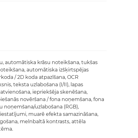
u, automātiska krāsu noteikšana, tukšas
noteikšana, automātiska izšķirtspējas
vītrkoda / 2D koda atpazīšana, OCR
snis, teksta uzlabošana (I/II), lapas
tvienošana, iepriekšēja skenēšana,
spiešanās novēršana / fona noņemšana, fona
rāsu noņemšana/uzlabošana (RGB),
iestatījumi, muarē efekta samazināšana,
āgošana, melnbaltā kontrasts, attēla
stēma.