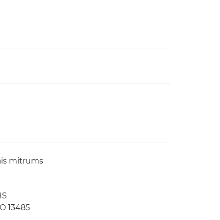
vais mitrums
HS
SO 13485