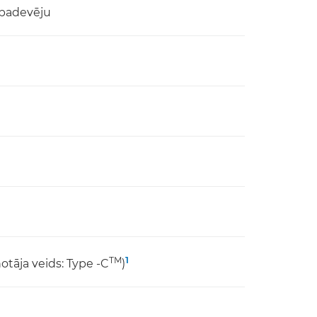
 padevēju
1
TM
notāja veids: Type -C
)