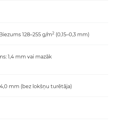
2
 Biezums 128–255 g/m
(0,15–0,3 mm)
ms: 1,4 mm vai mazāk
 4,0 mm (bez lokšņu turētāja)