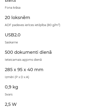
Balts
Fona krāsa
20 loksnēm
2
ADF padeves ierīces ietilpība (80 g/m
)
USB2.0
Saskarne
500 dokumenti dienā
Ieteicamais apjoms dienā
285 x 95 x 40 mm
Izmēri (P x D x A)
0,9 kg
Svars
2,5 W