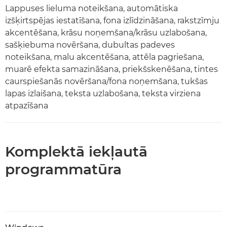
Lappuses lieluma noteikšana, automātiska
izšķirtspējas iestatīšana, fona izlīdzināšana, rakstzīmju
akcentēšana, krāsu noņemšana/krāsu uzlabošana,
sašķiebuma novēršana, dubultas padeves
noteikšana, malu akcentēšana, attēla pagriešana,
muarē efekta samazināšana, priekšskenēšana, tintes
caurspiešanās novēršana/fona noņemšana, tukšas
lapas izlaišana, teksta uzlabošana, teksta virziena
atpazīšana
Komplektā iekļautā
programmatūra