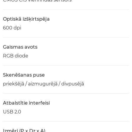
Optiskā izšķirtspēja
600 dpi
Gaismas avots
RGB diode
Skenēšanas puse
priekšējā / aizmugurējā / divpusējā
Atbalstītie interfeisi
USB 2.0
Izmēri (P x Dz x A)