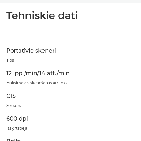
Pārskats
Tehniskie dati
Tehniskie dati
PDF lejupielāde
Portatīvie skeneri
Tips
12 lpp./min/14 att./min
Maksimālais skenēšanas ātrums
CIS
Sensors
600 dpi
Izšķirtspēja