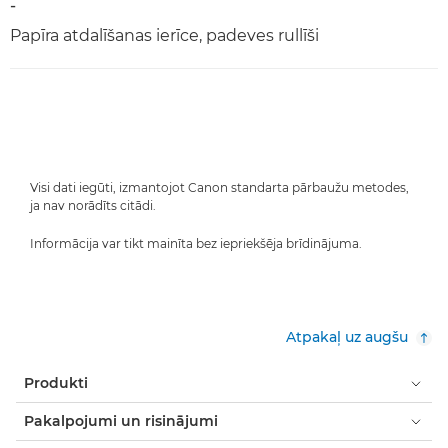
-
Papīra atdalīšanas ierīce, padeves rullīši
Visi dati iegūti, izmantojot Canon standarta pārbaužu metodes,
ja nav norādīts citādi.
Informācija var tikt mainīta bez iepriekšēja brīdinājuma.
Atpakaļ uz augšu
Produkti
Pakalpojumi un risinājumi