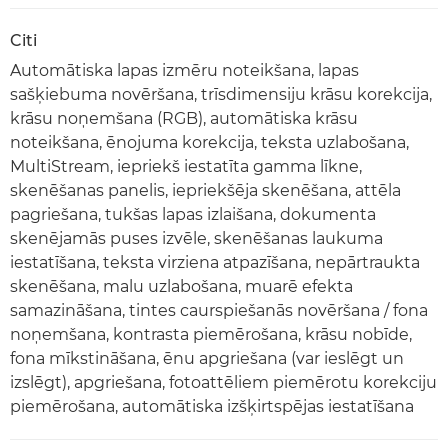
Citi
Automātiska lapas izmēru noteikšana, lapas
sašķiebuma novēršana, trīsdimensiju krāsu korekcija,
krāsu noņemšana (RGB), automātiska krāsu
noteikšana, ēnojuma korekcija, teksta uzlabošana,
MultiStream, iepriekš iestatīta gamma līkne,
skenēšanas panelis, iepriekšēja skenēšana, attēla
pagriešana, tukšas lapas izlaišana, dokumenta
skenējamās puses izvēle, skenēšanas laukuma
iestatīšana, teksta virziena atpazīšana, nepārtraukta
skenēšana, malu uzlabošana, muarē efekta
samazināšana, tintes caurspiešanās novēršana / fona
noņemšana, kontrasta piemērošana, krāsu nobīde,
fona mīkstināšana, ēnu apgriešana (var ieslēgt un
izslēgt), apgriešana, fotoattēliem piemērotu korekciju
piemērošana, automātiska izšķirtspējas iestatīšana