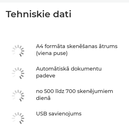
Pārskats
Tehniskie dati
Tehniskie dati
PDF lejupielāde
A4 formāta skenēšanas ātrums
(viena puse)
Automātiskā dokumentu
padeve
no 500 līdz 700 skenējumiem
dienā
USB savienojums