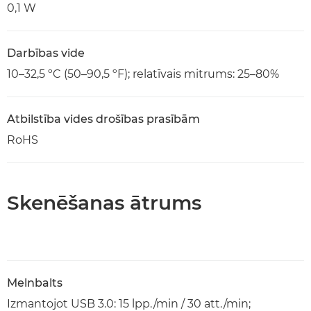
0,1 W
Darbības vide
10–32,5 ºC (50–90,5 ºF); relatīvais mitrums: 25–80%
Atbilstība vides drošības prasībām
RoHS
Skenēšanas ātrums
Melnbalts
Izmantojot USB 3.0: 15 lpp./min / 30 att./min;