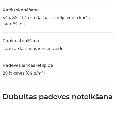
Karšu skenēšana
54 x 86 x 1,4 mm (atbalsta reljefveida karšu
skenēšanu)
Papīra atdalīšana
Lapu atdalīšanas ierīces veids
Padeves ierīces ietilpība
20 loksnes (64 g/m²)
Dubultas padeves noteikšana