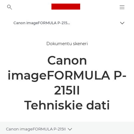
Canon Logo, back to ho
Canon imageFORMULA P-215II - Dokumentu skeneri
Pārsl
Canon
Dokumentu skeneri
Risinājumi un pakalpojumi
Canon
Produkti uzņēmumiem
Skeneri mājām un birojam
imageFORMULA P-
Dokumentu skeneri
215II
Tehniskie dati
Canon imageFORMULA P-215II
Toggle breadcrumbs