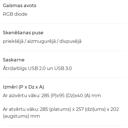
Gaismas avots
RGB diode
Skenēšanas puse
priekšējā / aizmugurējā / divpusējā
Saskarne
Ātrdarbīgs USB 2.0 un USB 3.0
Izmēri (P x Dz x A)
Ar aizvērtu vāku: 285 (P)x95 (Dz)x40 (A) mm
Ar atvērtu vāku: 285 (platums) x 257 (dziļums) x 202
(augstums) mm