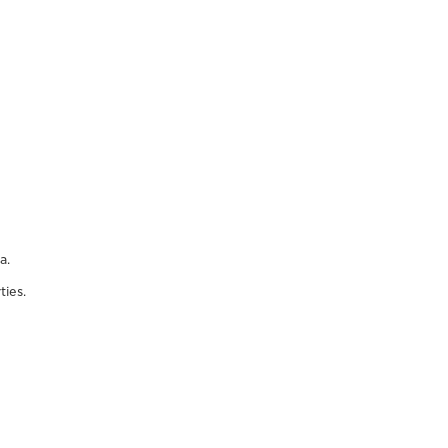
a.
ties.