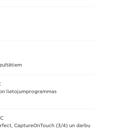
ezultātiem
C
non lietojumprogrammas
MC
Perfect, CaptureOnTouch (3/4) un darbu