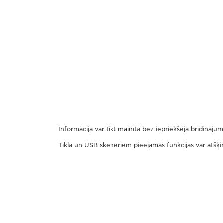
Informācija var tikt mainīta bez iepriekšēja brīdinājum
Tīkla un USB skeneriem pieejamās funkcijas var atšķir