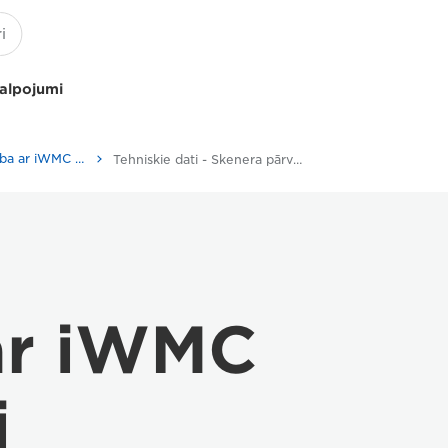
kalpojumi
Skenera pārvaldība ar iWMC - Dokumentu skeneri
Tehniskie dati - Skenera pārvaldība ar iWMC
ar iWMC
i