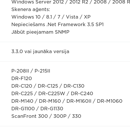
Windows Server 2012 / 2012 R2 / 2008 / 2008 
Skenera aģents:
Windows 10 / 8.1 / 7 / Vista / XP
Nepieciešams .Net Framework 3.5 SP1
Jābūt pieejamam SNMP
3.3.0 vai jaunāka versija
P-208II / P-215II
DR-F120
DR-C120 / DR-C125 / DR-C130
DR-C225 / DR-C225W / DR-C240
DR-M140 / DR-M160 / DR-M160II / DR-M1060
DR-G1100 / DR-G1130
ScanFront 300 / 300P / 330