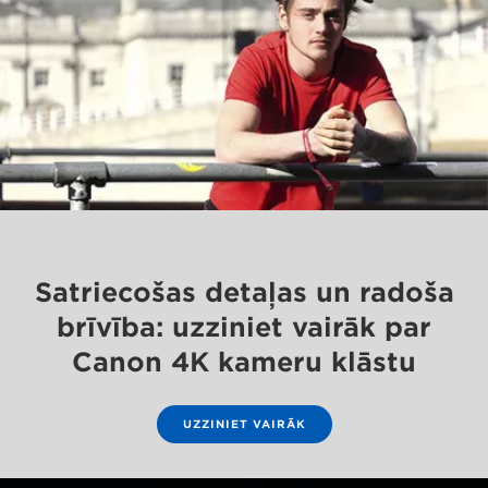
Satriecošas detaļas un radoša
brīvība: uzziniet vairāk par
Canon 4K kameru klāstu
UZZINIET VAIRĀK