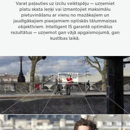
Varat paļauties uz izcilu veiktspēju — uzņemiet
platu skata leņķi vai izmantojiet maksimālu
pietuvināšanu ar vienu no mazākajiem un
jaudīgākajiem pieejamiem optiskās tālummaiņas
objektīviem. Intelligent IS garantē optimālus
rezultātus — uzņemot gan vājā apgaismojumā, gan
kustības laikā.