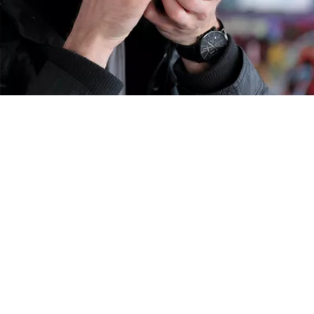
Vienkārši kopīgojiet un
uzņemiet attāli ar Wi-Fi
Kopīgojiet savu radošo veikumu, izmantojot Wi-Fi
ar Dynamic NFC, kas ļauj izveidot savienojumu un
kopīgot ar saderīgām viedierīcēm tikai ar vienu
pieskārienu. Uzņemiet lieliskus dabas fotoattēlus
vai pašbildes ar bezvadu funkciju Remote
Shooting, izmantojot Canon lietojumprogrammu
Camera Connect.