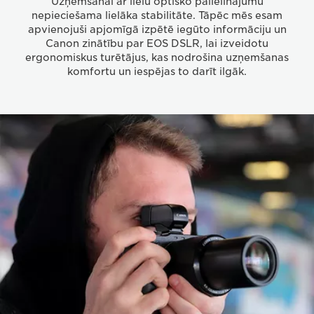
Uzņemšanai ar lielu optisko palielinājumu
nepieciešama lielāka stabilitāte. Tāpēc mēs esam
apvienojuši apjomīgā izpētē iegūto informāciju un
Canon zinātību par EOS DSLR, lai izveidotu
ergonomiskus turētājus, kas nodrošina uzņemšanas
komfortu un iespējas to darīt ilgāk.