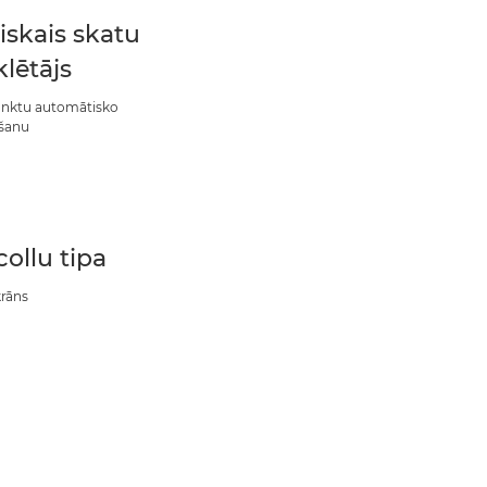
iskais skatu
lētājs
unktu automātisko
šanu
collu tipa
rāns