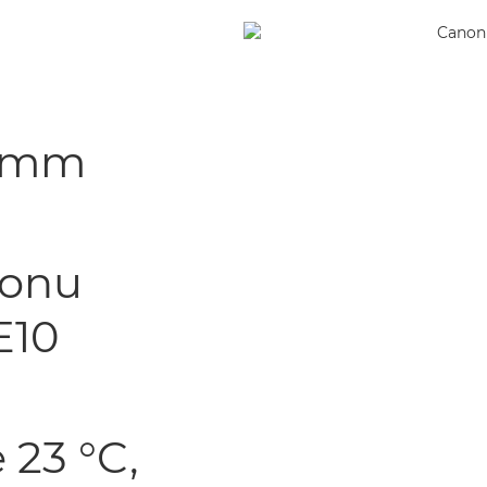
,1 mm
 jonu
E10
 23 °C,