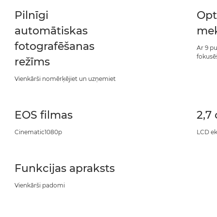
Pilnīgi
Opt
automātiskas
mek
fotografēšanas
Ar 9 p
fokusē
režīms
Vienkārši nomērķējiet un uzņemiet
EOS filmas
2,7 
Cinematic1080p
LCD ek
Funkcijas apraksts
Vienkārši padomi