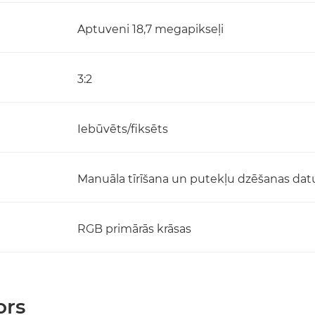
Aptuveni 18,7 megapikseļi
3:2
Iebūvēts/fiksēts
Manuāla tīrīšana un putekļu dzēšanas dat
RGB primārās krāsas
ors