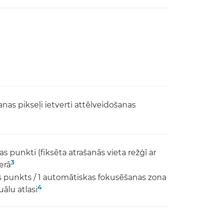
as pikseļi ietverti attēlveidošanas
punkti (fiksēta atrašanās vieta režģī ar
3
erā
s punkts / 1 automātiskas fokusēšanas zona
4
uālu atlasi