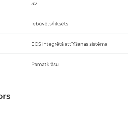
3:2
Iebūvēts/fiksēts
EOS integrētā attīrīšanas sistēma
Pamatkrāsu
ors