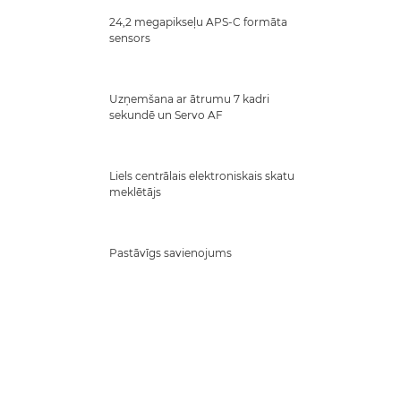
24,2 megapikseļu APS-C formāta
sensors
Uzņemšana ar ātrumu 7 kadri
sekundē un Servo AF
Liels centrālais elektroniskais skatu
meklētājs
Pastāvīgs savienojums