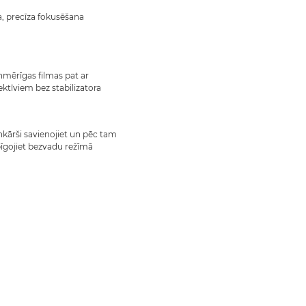
a, precīza fokusēšana
nmērīgas filmas pat ar
ektīviem bez stabilizatora
nkārši savienojiet un pēc tam
īgojiet bezvadu režīmā