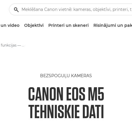
un video
Objektīvi
Printeri un skeneri
Risinājumi un pa
Tehniskie dati un funkcijas — Canon EOS M5
BEZSPOGUĻU KAMERAS
CANON EOS M5
TEHNISKIE DATI