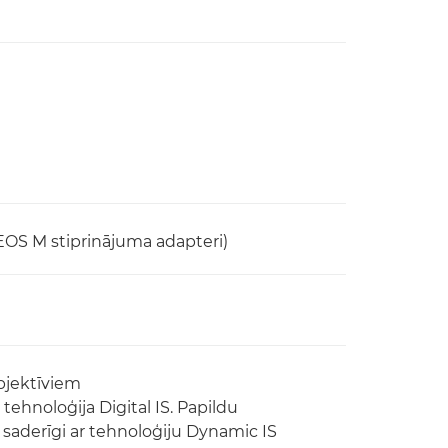
-EOS M stiprinājuma adapteri)
objektīviem
tehnoloģija Digital IS. Papildu
 saderīgi ar tehnoloģiju Dynamic IS