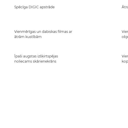
Spēcīga DIGIC apstrāde
Ātr
Vienmērīgas un dabiskas filmas ar
Vie
ātrām kustībām
obj
Īpaši augstas izšķirtspējas
Vie
noliecams skārienekrāns
kop