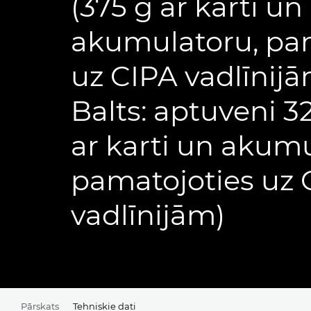
(375 g ar karti un
akumulatoru, pa
uz CIPA vadlīnijā
Balts: aptuveni 3
ar karti un akumu
pamatojoties uz 
vadlīnijām)
Pārskats
Tehniskie dati