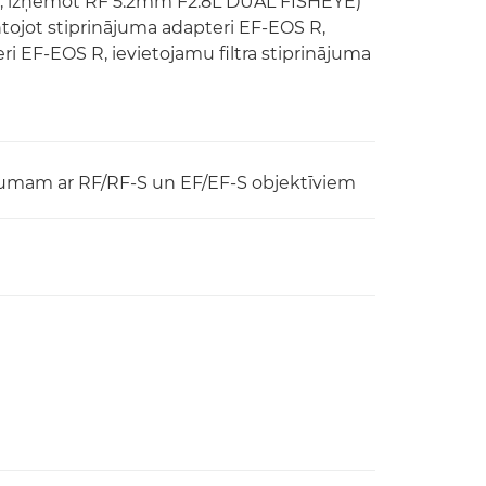
us, izņemot RF 5.2mm F2.8L DUAL FISHEYE)
ntojot stiprinājuma adapteri EF-EOS R,
i EF-EOS R, ievietojamu filtra stiprinājuma
tālumam ar RF/RF-S un EF/EF-S objektīviem