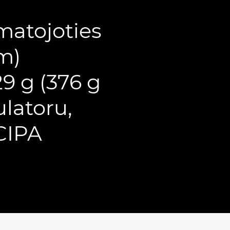
matojoties
m)
29 g (376 g
latoru,
CIPA