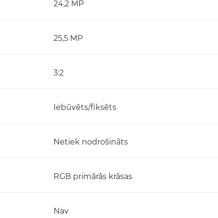
24,2 MP
25,5 MP
3:2
Iebūvēts/fiksēts
Netiek nodrošināts
RGB primārās krāsas
Nav