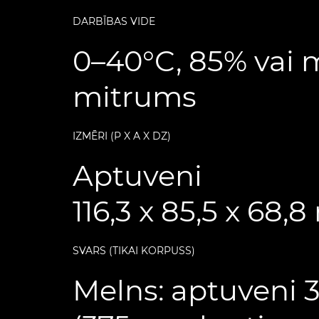
DARBĪBAS VIDE
0–40°C, 85% vai 
mitrums
IZMĒRI (P X A X DZ)
Aptuveni
116,3 x 85,5 x 68
SVARS (TIKAI KORPUSS)
Melns: aptuveni 