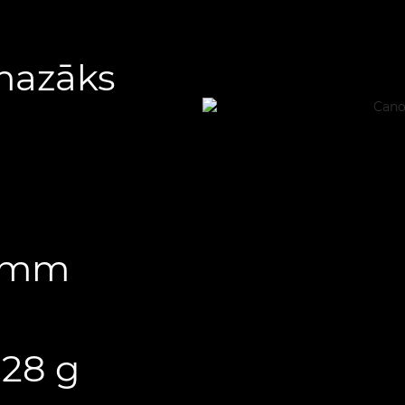
mazāks
,8 mm
328 g