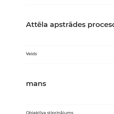
Attēla apstrādes proces
Veids
mans
Objektīva stiprinājums