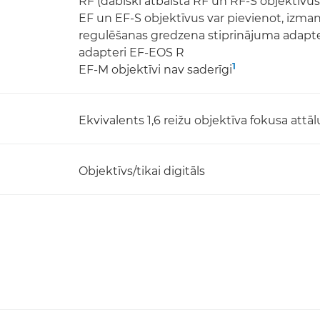
RF (dabiski atbalsta RF un RF-S objektīv
EF un EF-S objektīvus var pievienot, izma
regulēšanas gredzena stiprinājuma adapter
adapteri EF-EOS R
1
EF-M objektīvi nav saderīgi
Ekvivalents 1,6 reižu objektīva fokusa at
Objektīvs/tikai digitāls