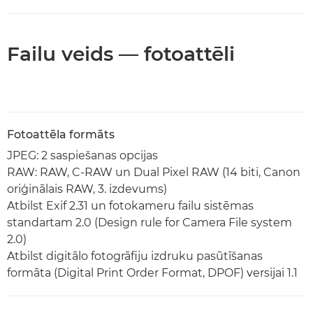
Failu veids — fotoattēli
Fotoattēla formāts
JPEG: 2 saspiešanas opcijas
RAW: RAW, C-RAW un Dual Pixel RAW (14 biti, Canon
oriģinālais RAW, 3. izdevums)
Atbilst Exif 2.31 un fotokameru failu sistēmas
standartam 2.0 (Design rule for Camera File system
2.0)
Atbilst digitālo fotogrāfiju izdruku pasūtīšanas
formāta (Digital Print Order Format, DPOF) versijai 1.1