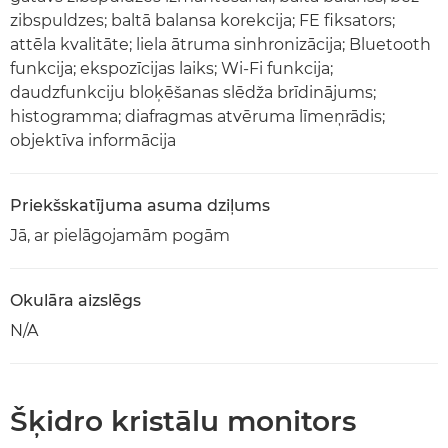
zibspuldzes; baltā balansa korekcija; FE fiksators;
attēla kvalitāte; liela ātruma sinhronizācija; Bluetooth
funkcija; ekspozīcijas laiks; Wi-Fi funkcija;
daudzfunkciju bloķēšanas slēdža brīdinājums;
histogramma; diafragmas atvēruma līmeņrādis;
objektīva informācija
Priekšskatījuma asuma dziļums
Jā, ar pielāgojamām pogām
Okulāra aizslēgs
N/A
Šķidro kristālu monitors