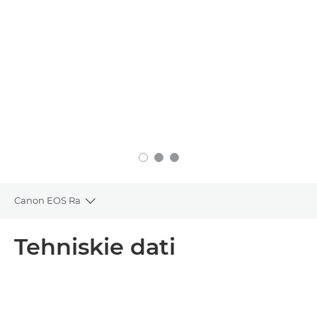
Canon EOS Ra
Toggle breadcrumbs
Pārskats
Tehniskie dati
Tehniskie dati