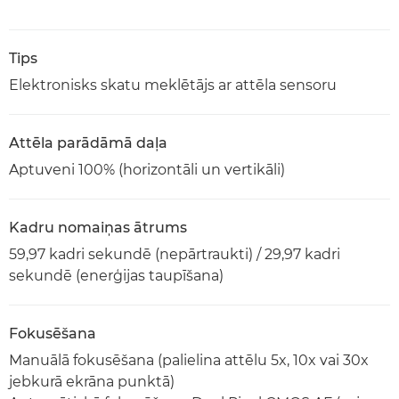
Tips
Elektronisks skatu meklētājs ar attēla sensoru
Attēla parādāmā daļa
Aptuveni 100% (horizontāli un vertikāli)
Kadru nomaiņas ātrums
59,97 kadri sekundē (nepārtraukti) / 29,97 kadri
sekundē (enerģijas taupīšana)
Fokusēšana
Manuālā fokusēšana (palielina attēlu 5x, 10x vai 30x
jebkurā ekrāna punktā)