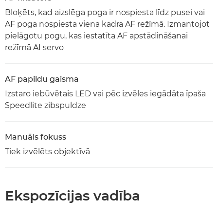
Bloķēts, kad aizslēga poga ir nospiesta līdz pusei vai
AF poga nospiesta viena kadra AF režīmā. Izmantojot
pielāgotu pogu, kas iestatīta AF apstādināšanai
režīmā AI servo
AF papildu gaisma
Izstaro iebūvētais LED vai pēc izvēles iegādāta īpaša
Speedlite zibspuldze
Manuāls fokuss
Tiek izvēlēts objektīvā
Ekspozīcijas vadība