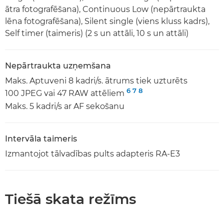
ātra fotografēšana), Continuous Low (nepārtraukta
lēna fotografēšana), Silent single (viens kluss kadrs),
Self timer (taimeris) (2 s un attāli, 10 s un attāli)
Nepārtraukta uzņemšana
Maks. Aptuveni 8 kadri/s. ātrums tiek uzturēts
6
7
8
100 JPEG vai 47 RAW attēliem
Maks. 5 kadri/s ar AF sekošanu
Intervāla taimeris
Izmantojot tālvadības pults adapteris RA-E3
Tiešā skata režīms