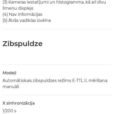
(3) Kameras iestatījumi un histogramma, kā arī divu
līmeņu displejs
(4) Nav informācijas
(5) Ātrās vadīklas izvēlne
Zibspuldze
Modeļi
Automātiskais zibspuldzes režīms E-TTL II, mērīšana
manuāli
X sinhronizācija
1/200 s