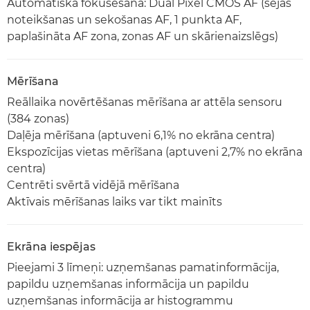
Automātiskā fokusēšana: Dual Pixel CMOS AF (sejas
noteikšanas un sekošanas AF, 1 punkta AF,
paplašināta AF zona, zonas AF un skārienaizslēgs)
Mērīšana
Reāllaika novērtēšanas mērīšana ar attēla sensoru
(384 zonas)
Daļēja mērīšana (aptuveni 6,1% no ekrāna centra)
Ekspozīcijas vietas mērīšana (aptuveni 2,7% no ekrāna
centra)
Centrēti svērtā vidējā mērīšana
Aktīvais mērīšanas laiks var tikt mainīts
Ekrāna iespējas
Pieejami 3 līmeņi: uzņemšanas pamatinformācija,
papildu uzņemšanas informācija un papildu
uzņemšanas informācija ar histogrammu