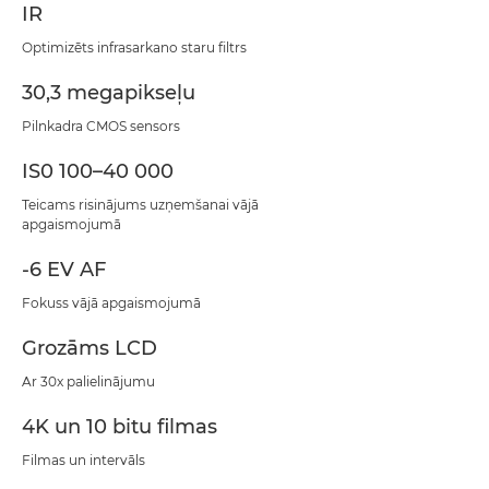
IR
Optimizēts infrasarkano staru filtrs
30,3 megapikseļu
Pilnkadra CMOS sensors
IS0 100–40 000
Teicams risinājums uzņemšanai vājā
apgaismojumā
-6 EV AF
Fokuss vājā apgaismojumā
Grozāms LCD
Ar 30x palielinājumu
4K un 10 bitu filmas
Filmas un intervāls