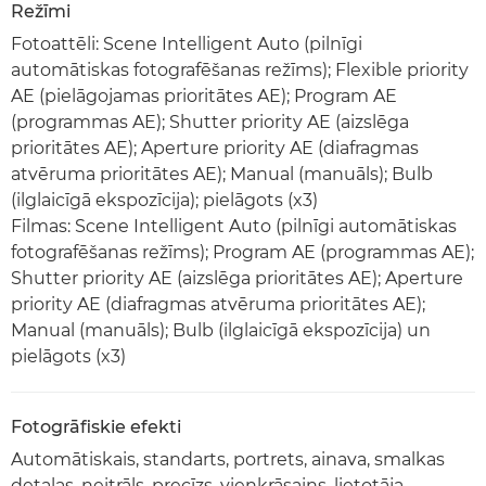
Režīmi
Fotoattēli: Scene Intelligent Auto (pilnīgi
automātiskas fotografēšanas režīms); Flexible priority
AE (pielāgojamas prioritātes AE); Program AE
(programmas AE); Shutter priority AE (aizslēga
prioritātes AE); Aperture priority AE (diafragmas
atvēruma prioritātes AE); Manual (manuāls); Bulb
(ilglaicīgā ekspozīcija); pielāgots (x3)
Filmas: Scene Intelligent Auto (pilnīgi automātiskas
fotografēšanas režīms); Program AE (programmas AE);
Shutter priority AE (aizslēga prioritātes AE); Aperture
priority AE (diafragmas atvēruma prioritātes AE);
Manual (manuāls); Bulb (ilglaicīgā ekspozīcija) un
pielāgots (x3)
Fotogrāfiskie efekti
Automātiskais, standarts, portrets, ainava, smalkas
detaļas, neitrāls, precīzs, vienkrāsains, lietotāja