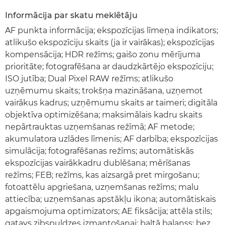
Informācija par skatu meklētāju
AF punkta informācija; ekspozīcijas līmeņa indikators;
atlikušo ekspozīciju skaits (ja ir vairākas); ekspozīcijas
kompensācija; HDR režīms; gaišo zonu mērījuma
prioritāte; fotografēšana ar daudzkārtējo ekspozīciju;
ISO jutība; Dual Pixel RAW režīms; atlikušo
uzņēmumu skaits; trokšņa mazināšana, uzņemot
vairākus kadrus; uzņēmumu skaits ar taimeri; digitāla
objektīva optimizēšana; maksimālais kadru skaits
nepārtrauktas uzņemšanas režīmā; AF metode;
akumulatora uzlādes līmenis; AF darbība; ekspozīcijas
simulācija; fotografēšanas režīms; automātiskās
ekspozīcijas vairākkadru dublēšana; mērīšanas
režīms; FEB; režīms, kas aizsargā pret mirgošanu;
fotoattēlu apgriešana, uzņemšanas režīms; malu
attiecība; uzņemšanas apstākļu ikona; automātiskais
apgaismojuma optimizators; AE fiksācija; attēla stils;
gatavs zibspuldzes izmantošanai; baltā balanss; bez