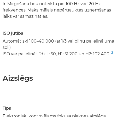
Ir. Mirgošana tiek noteikta pie 100 Hz vai 120 Hz
frekvences. Maksimālais nepārtrauktas uzņemšanas
laiks var samazināties.
ISO jutība
Automātiski 100–40 000 (ar 1/3 vai pilnu palielinājuma
soli)
2
ISO var palielināt līdz L: 50, H1: 51 200 un H2: 102 400,
Aizslēgs
Tips
Elektroniski kontrolējams fokusa plaknes aizslēgs