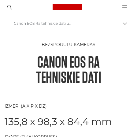
Canon Logo, back to ho
Canon EOS Ra tehniskie dati un funkcijas
Pārsl
Canon
BEZSPOGUĻU KAMERAS
Digitālās kameras
CANON EOS RA
Canon EOS Ra
TEHNISKIE DATI
IZMĒRI (A X P X DZ)
135,8 x 98,3 x 84,4 mm