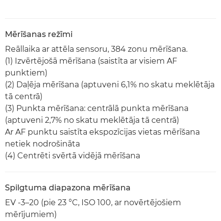
Mērīšanas režīmi
Reāllaika ar attēla sensoru, 384 zonu mērīšana.
(1) Izvērtējošā mērīšana (saistīta ar visiem AF
punktiem)
(2) Daļēja mērīšana (aptuveni 6,1% no skatu meklētāja
tā centrā)
(3) Punkta mērīšana: centrālā punkta mērīšana
(aptuveni 2,7% no skatu meklētāja tā centrā)
Ar AF punktu saistīta ekspozīcijas vietas mērīšana
netiek nodrošināta
(4) Centrēti svērtā vidējā mērīšana
Spilgtuma diapazona mērīšana
EV -3–20 (pie 23 °C, ISO 100, ar novērtējošiem
mērījumiem)