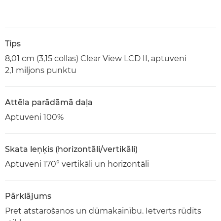
Tips
8,01 cm (3,15 collas) Clear View LCD II, aptuveni
2,1 miljons punktu
Attēla parādāmā daļa
Aptuveni 100%
Skata leņķis (horizontāli/vertikāli)
Aptuveni 170° vertikāli un horizontāli
Pārklājums
Pret atstarošanos un dūmakainību. Ietverts rūdīts