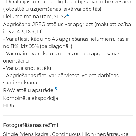
- Difrakcijas korekcija, digitāla objektīva optimizēšana
(fotoattēlu uzņemšanas laikā vai pēc tās)
4
Lieluma maiņa uz M, S1, S2
Apgriešana: JPEG attēlus var apgriezt (malu attiecība
ir: 3:2, 4:3, 16:9, 1:1)
- Var atlasīt kādu no 45 apgriešanas lielumiem, kas ir
no 11% līdz 95% (pa diagonāli)
- Var mainīt vertikālu un horizontālu apgriešanas
orientāciju
- Var iztaisnot attēlu
- Apgriešanas rāmi var pārvietot, veicot darbības
skārienekrānā
5
RAW attēlu apstrāde
Kombinēta ekspozīcija
HDR
Fotografēšanas režīmi
Single (viens kadrs), Continuous High (nepārtraukta