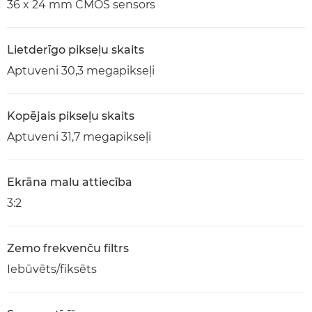
36 x 24 mm CMOS sensors
Lietderīgo pikseļu skaits
Aptuveni 30,3 megapikseļi
Kopējais pikseļu skaits
Aptuveni 31,7 megapikseļi
Ekrāna malu attiecība
3:2
Zemo frekvenču filtrs
Iebūvēts/fiksēts