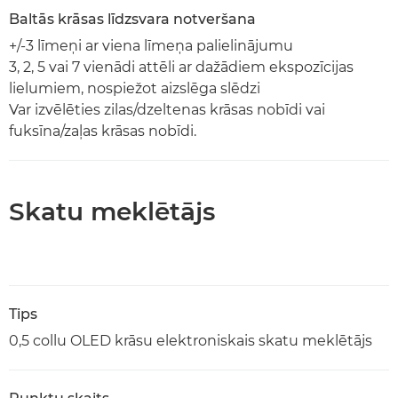
Baltās krāsas līdzsvara notveršana
+/-3 līmeņi ar viena līmeņa palielinājumu
3, 2, 5 vai 7 vienādi attēli ar dažādiem ekspozīcijas
lielumiem, nospiežot aizslēga slēdzi
Var izvēlēties zilas/dzeltenas krāsas nobīdi vai
fuksīna/zaļas krāsas nobīdi.
Skatu meklētājs
Tips
0,5 collu OLED krāsu elektroniskais skatu meklētājs