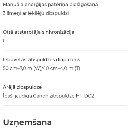
Manuāla enerģijas patēriņa pielāgošana
3 līmeņi ar iekšēju zibspuldzi
Otrā atstarotāja sinhronizācija
Ir
Iebūvētās zibspuldzes diapazons
50 cm–7,0 m (W)/40 cm–4,0 m (T)
Ārējā zibspuldze
Īpaši jaudīga Canon zibspuldze HF-DC2
Uzņemšana