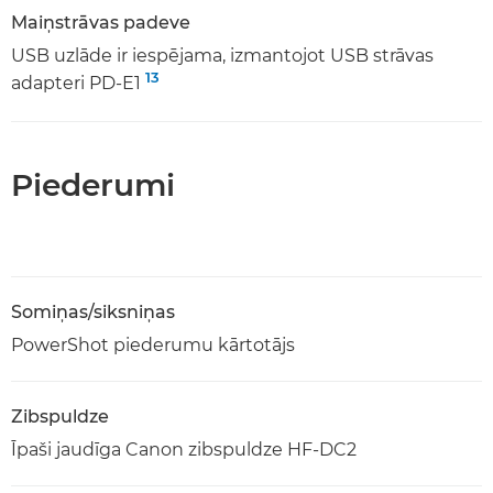
Maiņstrāvas padeve
USB uzlāde ir iespējama, izmantojot USB strāvas
13
adapteri PD-E1
Piederumi
Somiņas/siksniņas
PowerShot piederumu kārtotājs
Zibspuldze
Īpaši jaudīga Canon zibspuldze HF-DC2