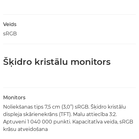
Veids
sRGB
Šķidro kristālu monitors
Monitors
Noliekšanas tips 7,5 cm (3,0”) sRGB. Šķidro kristālu
displeja skārienekrāns (TFT). Malu attiecība 3:2.
Aptuveni 1 040 000 punkti. Kapacitatīva veida, sRGB
krāsu atveidošana