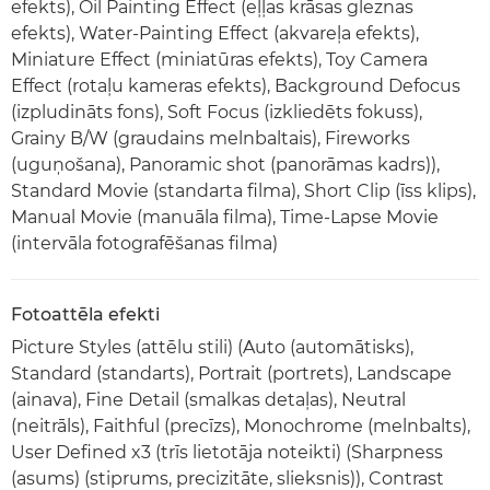
efekts), Oil Painting Effect (eļļas krāsas gleznas
efekts), Water-Painting Effect (akvareļa efekts),
Miniature Effect (miniatūras efekts), Toy Camera
Effect (rotaļu kameras efekts), Background Defocus
(izpludināts fons), Soft Focus (izkliedēts fokuss),
Grainy B/W (graudains melnbaltais), Fireworks
(uguņošana), Panoramic shot (panorāmas kadrs)),
Standard Movie (standarta filma), Short Clip (īss klips),
Manual Movie (manuāla filma), Time-Lapse Movie
(intervāla fotografēšanas filma)
Fotoattēla efekti
Picture Styles (attēlu stili) (Auto (automātisks),
Standard (standarts), Portrait (portrets), Landscape
(ainava), Fine Detail (smalkas detaļas), Neutral
(neitrāls), Faithful (precīzs), Monochrome (melnbalts),
User Defined x3 (trīs lietotāja noteikti) (Sharpness
(asums) (stiprums, precizitāte, slieksnis)), Contrast