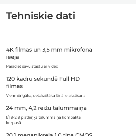
Pārskats
Tehniskie dati
Tehniskie dati
4K filmas un 3,5 mm mikrofona
ieeja
Parādiet savu stāstu ar video
120 kadru sekundē Full HD
filmas
Vienmērīgāka, detalizētāka lēnā ierakstīšana
24 mm, 4,2 reižu tālummaiņa
f/1.8-2.8 platleņķa tālummaiņa kompaktā
korpusā
20,1 megapikseļa 1.0 tipa CMOS