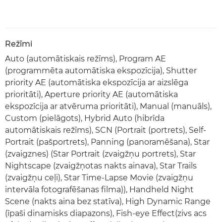
Režīmi
Auto (automātiskais režīms), Program AE
(programmēta automātiska ekspozīcija), Shutter
priority AE (automātiska ekspozīcija ar aizslēga
prioritāti), Aperture priority AE (automātiska
ekspozīcija ar atvēruma prioritāti), Manual (manuāls),
Custom (pielāgots), Hybrid Auto (hibrīda
automātiskais režīms), SCN (Portrait (portrets), Self-
Portrait (pašportrets), Panning (panoramēšana), Star
(zvaigznes) (Star Portrait (zvaigžņu portrets), Star
Nightscape (zvaigžņotas nakts ainava), Star Trails
(zvaigžņu ceļi), Star Time-Lapse Movie (zvaigžņu
intervāla fotografēšanas filma)), Handheld Night
Scene (nakts aina bez statīva), High Dynamic Range
(īpaši dinamisks diapazons), Fish-eye Effect(zivs acs