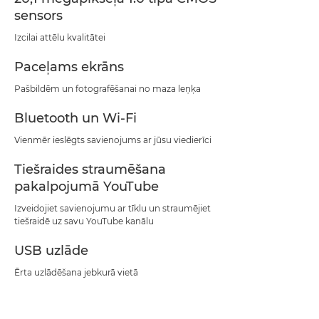
sensors
Izcilai attēlu kvalitātei
Paceļams ekrāns
Pašbildēm un fotografēšanai no maza leņķa
Bluetooth un Wi-Fi
Vienmēr ieslēgts savienojums ar jūsu viedierīci
Tiešraides straumēšana
pakalpojumā YouTube
Izveidojiet savienojumu ar tīklu un straumējiet
tiešraidē uz savu YouTube kanālu
USB uzlāde
Ērta uzlādēšana jebkurā vietā