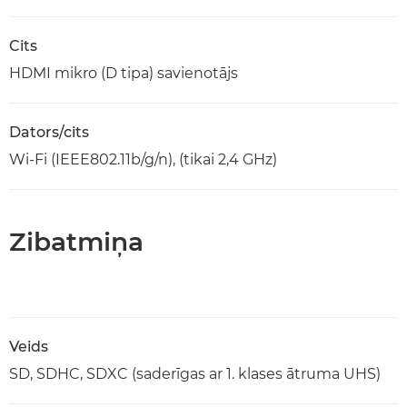
Cits
HDMI mikro (D tipa) savienotājs
Dators/cits
Wi-Fi (IEEE802.11b/g/n), (tikai 2,4 GHz)
Zibatmiņa
Veids
SD, SDHC, SDXC (saderīgas ar 1. klases ātruma UHS)