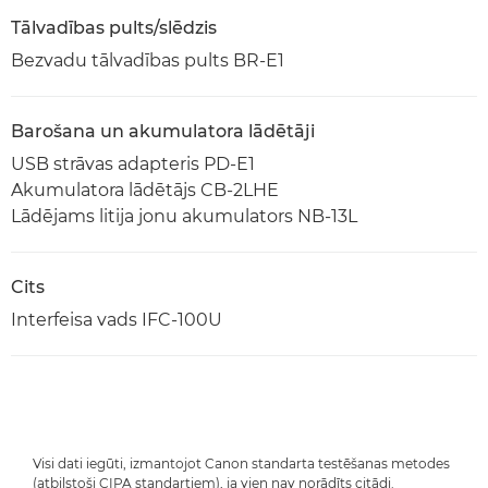
Tālvadības pults/slēdzis
Bezvadu tālvadības pults BR-E1
Barošana un akumulatora lādētāji
USB strāvas adapteris PD-E1
Akumulatora lādētājs CB-2LHE
Lādējams litija jonu akumulators NB-13L
Cits
Interfeisa vads IFC-100U
Visi dati iegūti, izmantojot Canon standarta testēšanas metodes
(atbilstoši CIPA standartiem), ja vien nav norādīts citādi.