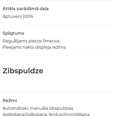
Attēla parādāmā daļa
Aptuveni 100%
Spilgtums
Regulējams piecos līmeņos.
Pieejams nakts displeja režīms
Zibspuldze
Režīmi
Automātiski, manuāla zibspuldzes
ieslēgšana/izslēgšana, lēnā sinhronizēšana