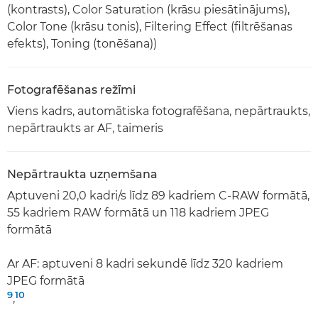
(kontrasts), Color Saturation (krāsu piesātinājums),
Color Tone (krāsu tonis), Filtering Effect (filtrēšanas
efekts), Toning (tonēšana))
Fotografēšanas režīmi
Viens kadrs, automātiska fotografēšana, nepārtraukts,
nepārtraukts ar AF, taimeris
Nepārtraukta uzņemšana
Aptuveni 20,0 kadri/s līdz 89 kadriem C-RAW formātā,
55 kadriem RAW formātā un 118 kadriem JPEG
formātā
Ar AF: aptuveni 8 kadri sekundē līdz 320 kadriem
JPEG formātā
9
10
,