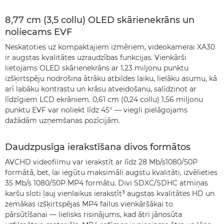
8,77 cm (3,5 collu) OLED skārienekrāns un
noliecams EVF
Neskatoties uz kompaktajiem izmēriem, videokamerai XA30
ir augstas kvalitātes uzraudzības funkcijas. Vienkārši
lietojams OLED skārienekrāns ar 1,23 miljonu punktu
izšķirtspēju nodrošina ātrāku atbildes laiku, lielāku asumu, kā
arī labāku kontrastu un krāsu atveidošanu, salīdzinot ar
līdzīgiem LCD ekrāniem. 0,61 cm (0,24 collu) 1,56 miljonu
punktu EVF var noliekt līdz 45° — viegli pielāgojams
dažādām uzņemšanas pozīcijām.
Daudzpusīga ierakstīšana divos formātos
AVCHD videofilmu var ierakstīt ar līdz 28 Mb/s1080/50P
formātā, bet, lai iegūtu maksimāli augstu kvalitāti, izvēlieties
35 Mb/s 1080/50P MP4 formātu. Divi SDXC/SDHC atmiņas
karšu sloti ļauj vienlaikus ierakstīt³ augstas kvalitātes HD un
zemākas izšķirtspējas MP4 failus vienkāršākai to
pārsūtīšanai — lielisks risinājums, kad ātri jānosūta