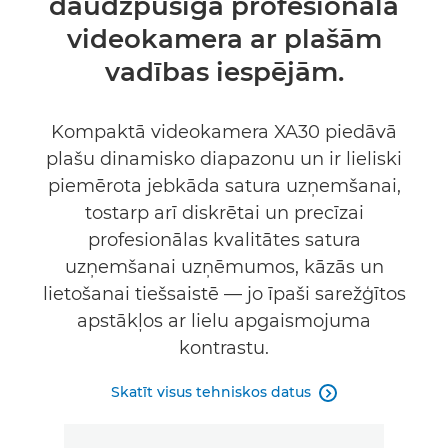
daudzpusīga profesionāla
Tehniskie dati
videokamera ar plašām
Atbalsts
vadības iespējām.
Kompaktā videokamera XA30 piedāvā
plašu dinamisko diapazonu un ir lieliski
piemērota jebkāda satura uzņemšanai,
tostarp arī diskrētai un precīzai
profesionālas kvalitātes satura
uzņemšanai uzņēmumos, kāzās un
lietošanai tiešsaistē — jo īpaši sarežģītos
apstākļos ar lielu apgaismojuma
kontrastu.
Skatīt visus tehniskos datus
