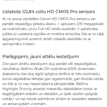
Uzlabots 1/2,84 collu HD CMOS Pro sensors
Ar no jauna izstrādāto Canon HD CMOS Pro sensoru var
panākt iespaidīgu pikseļu skaitu — aptuveni 2,91 megapikseļi,
lai nodrošinātu izcilu Full HD attēlu kvalitāti. Ir palielināta
jutība un uzlabota signāla un trokšņa attiecība, līdz ar to vājā
apgaismojumā uzņemti attēli izskatās skaidrāki un ar
samazinātu troksni.
Pielāgojami, jauni attēlu iestatījumi
Divi jauni attēlu iestatījumi ļauj panākt vēl iespaidīgākus
rezultātus. Režīms Wide DR nodrošina 600% dinamisko
diapazonu, kas ļauj iegūt spilgtus attēlus ar lielu kontrastu,
kuros saglabātas detaļas gan izgaismotās, gan ēnotās vietās,
un līdz ar to nav nepieciešama pēcapstrāde. Režīms
Highlight Priority atveido materiālu dabiskākos toņos, ar
bagātīgākām krāsām un detaļām, jo īpaši izteikti spilgtās
vietās,² un tas lieliski piemērots ainām ar skaidrām debesīm
un atstarojošām virsmām.