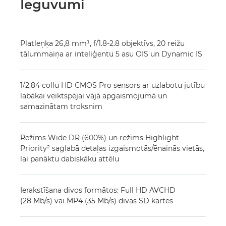
Ieguvumi
Platleņķa 26,8 mm¹, f/1.8-2.8 objektīvs, 20 reižu
tālummaiņa ar inteliģentu 5 asu OIS un Dynamic IS
1/2,84 collu HD CMOS Pro sensors ar uzlabotu jutību
labākai veiktspējai vājā apgaismojumā un
samazinātam troksnim
Režīms Wide DR (600%) un režīms Highlight
Priority² saglabā detaļas izgaismotās/ēnainās vietās,
lai panāktu dabiskāku attēlu
Ierakstīšana divos formātos: Full HD AVCHD
(28 Mb/s) vai MP4 (35 Mb/s) divās SD kartēs