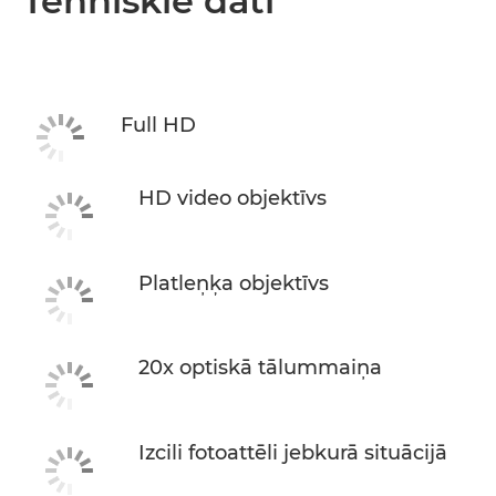
Tehniskie dati
Full HD
HD video objektīvs
Platleņķa objektīvs
20x optiskā tālummaiņa
Izcili fotoattēli jebkurā situācijā