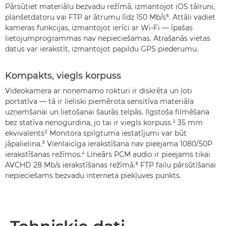
Pārsūtiet materiālu bezvadu režīmā, izmantojot iOS tālruni,
planšetdatoru vai FTP ar ātrumu līdz 150 Mb/s⁵. Attāli vadiet
kameras funkcijas, izmantojot ierīci ar Wi-Fi — īpašas
lietojumprogrammas nav nepieciešamas. Atrašanās vietas
datus var ierakstīt, izmantojot papildu GPS piederumu.
Kompakts, viegls korpuss
Videokamera ar noņemamo rokturi ir diskrēta un ļoti
portatīva — tā ir lieliski piemērota sensitīva materiāla
uzņemšanai un lietošanai šaurās telpās. Ilgstoša filmēšana
bez statīva nenogurdina, jo tai ir viegls korpuss.¹ 35 mm
ekvivalents² Monitora spilgtuma iestatījumi var būt
jāpalielina.³ Vienlaicīga ierakstīšana nav pieejama 1080/50P
ierakstīšanas režīmos.⁴ Lineārs PCM audio ir pieejams tikai
AVCHD 28 Mb/s ierakstīšanas režīmā.⁵ FTP failu pārsūtīšanai
nepieciešams bezvadu interneta piekļuves punkts.