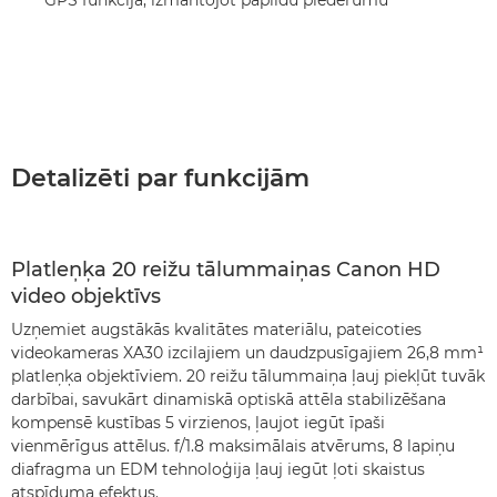
GPS funkcija, izmantojot papildu piederumu
Detalizēti par funkcijām
Platleņķa 20 reižu tālummaiņas Canon HD
video objektīvs
Uzņemiet augstākās kvalitātes materiālu, pateicoties
videokameras XA30 izcilajiem un daudzpusīgajiem 26,8 mm¹
platleņķa objektīviem. 20 reižu tālummaiņa ļauj piekļūt tuvāk
darbībai, savukārt dinamiskā optiskā attēla stabilizēšana
kompensē kustības 5 virzienos, ļaujot iegūt īpaši
vienmērīgus attēlus. f/1.8 maksimālais atvērums, 8 lapiņu
diafragma un EDM tehnoloģija ļauj iegūt ļoti skaistus
atspīduma efektus.