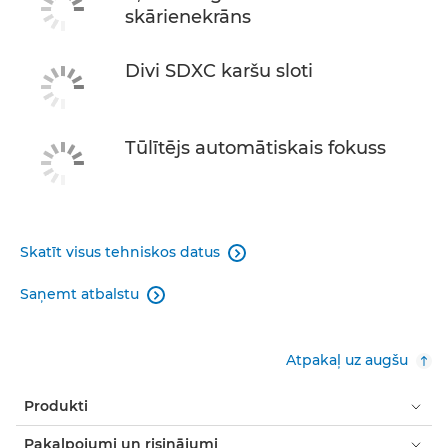
skārienekrāns
Divi SDXC karšu sloti
Tūlītējs automātiskais fokuss
Skatīt visus tehniskos datus

Saņemt atbalstu

Atpakaļ uz augšu
Produkti
Pakalpojumi un risinājumi