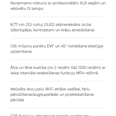
Noņemams rokturis ar profesionālām XLR ieejām un
iebūvētu IS lampu
8,77 cm (3,5 collu) OLED skārienekrāns izcilai
izšķirtspējai, kontrastam un krāsu atveidošanai
1,56 miljonu punktu EVF un 45° noliekšana elastīgai
uzņemšanai
Ātra un lēna kustība (no 2 reizēm līdz 1200 reizēm) ar
laika intervāla ierakstīšanas funkciju MP4 režīmā
Iebūvēts divu joslu WiFi attālai vadībai, failu
pārsūtīšanai/augšupielādei un priekšskatīšanai
pārlūkā