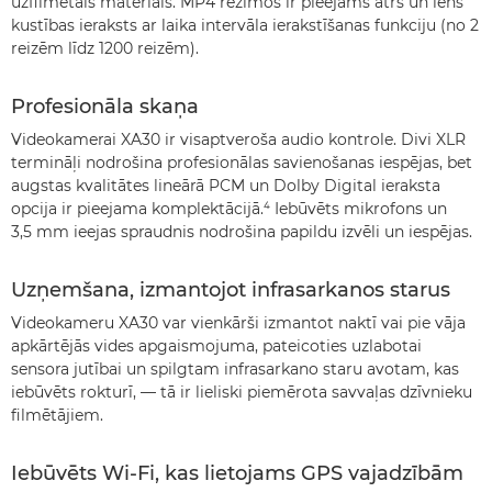
uzfilmētais materiāls. MP4 režīmos ir pieejams ātrs un lēns
kustības ieraksts ar laika intervāla ierakstīšanas funkciju (no 2
reizēm līdz 1200 reizēm).
Profesionāla skaņa
Videokamerai XA30 ir visaptveroša audio kontrole. Divi XLR
termināļi nodrošina profesionālas savienošanas iespējas, bet
augstas kvalitātes lineārā PCM un Dolby Digital ieraksta
opcija ir pieejama komplektācijā.⁴ Iebūvēts mikrofons un
3,5 mm ieejas spraudnis nodrošina papildu izvēli un iespējas.
Uzņemšana, izmantojot infrasarkanos starus
Videokameru XA30 var vienkārši izmantot naktī vai pie vāja
apkārtējās vides apgaismojuma, pateicoties uzlabotai
sensora jutībai un spilgtam infrasarkano staru avotam, kas
iebūvēts rokturī, — tā ir lieliski piemērota savvaļas dzīvnieku
filmētājiem.
Iebūvēts Wi-Fi, kas lietojams GPS vajadzībām