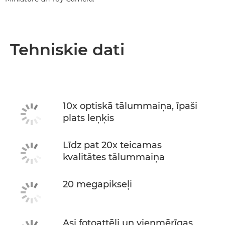
Tehniskie dati
10x optiskā tālummaiņa, īpaši
plats leņķis
Līdz pat 20x teicamas
kvalitātes tālummaiņa
20 megapikseļi
Asi fotoattēli un vienmērīgas