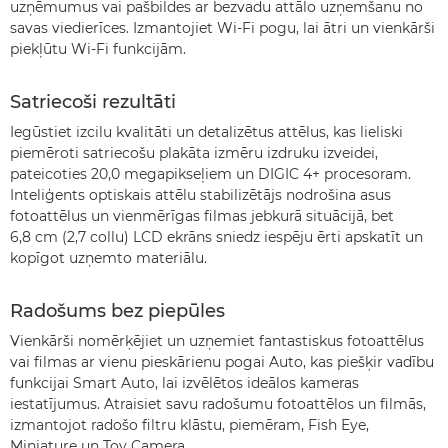
uzņēmumus vai pašbildes ar bezvadu attālo uzņemšanu no
savas viedierīces. Izmantojiet Wi-Fi pogu, lai ātri un vienkārši
piekļūtu Wi-Fi funkcijām.
Satriecoši rezultāti
Iegūstiet izcilu kvalitāti un detalizētus attēlus, kas lieliski
piemēroti satriecošu plakāta izmēru izdruku izveidei,
pateicoties 20,0 megapikseļiem un DIGIC 4+ procesoram.
Inteliģents optiskais attēlu stabilizētājs nodrošina asus
fotoattēlus un vienmērīgas filmas jebkurā situācijā, bet
6,8 cm (2,7 collu) LCD ekrāns sniedz iespēju ērti apskatīt un
kopīgot uzņemto materiālu.
Radošums bez piepūles
Vienkārši nomērķējiet un uzņemiet fantastiskus fotoattēlus
vai filmas ar vienu pieskārienu pogai Auto, kas piešķir vadību
funkcijai Smart Auto, lai izvēlētos ideālos kameras
iestatījumus. Atraisiet savu radošumu fotoattēlos un filmās,
izmantojot radošo filtru klāstu, piemēram, Fish Eye,
Miniature un Toy Camera.