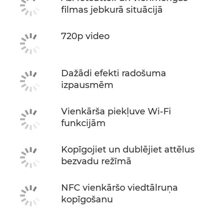
filmas jebkurā situācijā
720p video
Dažādi efekti radošuma
izpausmēm
Vienkārša piekļuve Wi-Fi
funkcijām
Kopīgojiet un dublējiet attēlus
bezvadu režīmā
NFC vienkāršo viedtālruņa
kopīgošanu