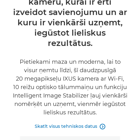
kameru, kurai ir ērti
Tehniskie dati
izveidot savienojumu un ar
kuru ir vienkārši uzņemt,
iegūstot lieliskus
rezultātus.
Pietiekami maza un moderna, lai to
visur ņemtu līdzi, šī daudzpusīgā
20 megapikseļu IXUS kamera ar Wi-Fi,
10 reižu optisko tālummaiņu un funkciju
Intelligent Image Stabilizer ļauj vienkārši
nomērķēt un uzņemt, vienmēr iegūstot
lieliskus rezultātus.
Skatīt visus tehniskos datus
