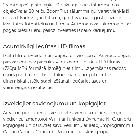
24 mm īpaši plata leņķa 10 reižu optiskās tālummaiņas
objektīvs ar 20 reižu ZoomPlus tālummaiņu; varat vienkārši
notvert kadrus gan tālumā, gan tuvumā, iegūstot izcilas
kvalitātes fotoattēlus un filmas. Automātiskā tālummaiņa ar
pogas pieskārienu palīdz izvēlēties labāko kadrējumu.
Acumirklīgi iegūtas HD filmas
Izcilu filmu izveide ir aizraujoša un vienkārša. Ar vienu pogas
pieskārienu bez piepūles var uzņemt lieliskas HD filmas
(720p) MP4 formātā. Izmēģiniet filmu uzņemšanas radošo
daudzpusību ar optisko tālummaiņu un, pateicoties
dinamiskai attēlu stabilizēšanai, iegūstiet asus un
vienmērīgus rezultātus.
Izveidojiet savienojumu un kopīgojiet
Ar vienu pieskārienu izveidojiet savienojumu ar saderīgu
viedierīci, izmantojot Wi-Fi ar funkciju Dynamic NFC, un ērti
kopīgojiet un pārsūtiet savu veikumu ar lietojumprogrammu
Canon Camera Connect. Uzņemiet lieliskus grupu