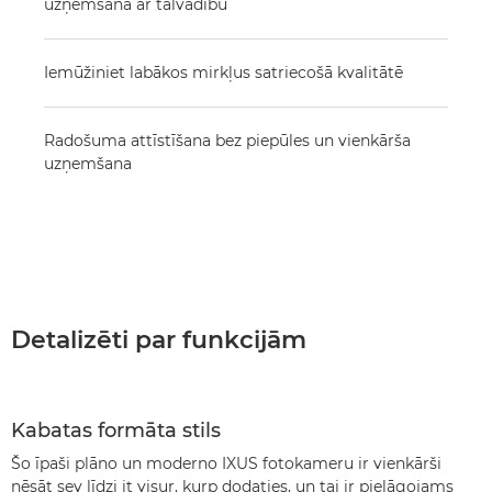
uzņemšana ar tālvadību
Iemūžiniet labākos mirkļus satriecošā kvalitātē
Radošuma attīstīšana bez piepūles un vienkārša
uzņemšana
Detalizēti par funkcijām
Kabatas formāta stils
Šo īpaši plāno un moderno IXUS fotokameru ir vienkārši
nēsāt sev līdzi it visur, kurp dodaties, un tai ir pielāgojams