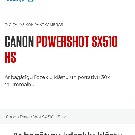
DIGITĀLĀS KOMPAKTKAMERAS
CANON
POWERSHOT SX510
HS
Ar bagātīgu līdzekļu klāstu un portatīvu 30x
tālummaiņu
Canon PowerShot SX510 HS
Toggle breadcrumbs
Pārskats