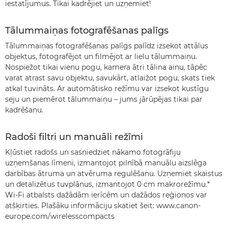
iestatījumus. Tikai kadrējiet un uzņemiet!
Tālummaiņas fotografēšanas palīgs
Tālummaiņas fotografēšanas palīgs palīdz izsekot attālus
objektus, fotografējot un filmējot ar lielu tālummaiņu.
Nospiežot tikai vienu pogu, kamera ātri tālina ainu, tāpēc
varat atrast savu objektu, savukārt, atlaižot pogu, skats tiek
atkal tuvināts. Ar automātisko režīmu var izsekot kustīgu
seju un piemērot tālummaiņu – jums jārūpējas tikai par
kadrēšanu.
Radoši filtri un manuāli režīmi
Kļūstiet radošs un sasniedziet nākamo fotogrāfiju
uzņemšanas līmeni, izmantojot pilnībā manuālu aizslēga
darbības ātruma un atvēruma regulēšanu. Uzņemiet skaistus
un detalizētus tuvplānus, izmantojot 0 cm makrorežīmu.*
Wi-Fi atbalsts dažādām ierīcēm un dažādos reģionos var
atšķirties. Plašāku informāciju skatiet šeit: www.canon-
europe.com/wirelesscompacts