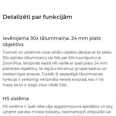
Detalizēti par funkcijām
Ievērojama 30x tālummaiņa. 24 mm plats
objektīvs
Tuviniet un uzņemiet visas attālu objektu detaļas ar šo plašo
30x optisko tālummaiņu vai līdz pat 60x tuvinājumu ar
ZoomPlus. Ietilpiniet kadrā vēl vairāk ar īpaši plato 24 mm
platleņķa objektīvu, lai iegūtu teicamus grupas kadrus un
izteiksmīgas ainavas. Turklāt šī iespaidīgā tālummaiņas
funkcija ir veiksmīgi ietilpināta nelielā korpusā, kas ir tik
mazs, ka to ir viegli visur nēsāt līdzi.
HS sistēma
HS sistēma ir īpaši laba vāja apgaismojuma apstākļos un ļauj
uzņemt patieso mirkļa noskaņu, neizmantojot zibspuldzi vai