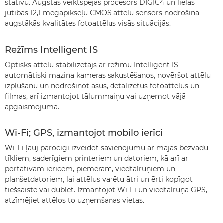
statīvu. Augstas veiktspējas procesors DIGIC4 un lielas
jutības 12,1 megapikseļu CMOS attēlu sensors nodrošina
augstākās kvalitātes fotoattēlus visās situācijās.
Režīms Intelligent IS
Optisks attēlu stabilizētājs ar režīmu Intelligent IS
automātiski mazina kameras sakustēšanos, novēršot attēlu
izplūšanu un nodrošinot asus, detalizētus fotoattēlus un
filmas, arī izmantojot tālummaiņu vai uzņemot vājā
apgaismojumā.
Wi-Fi; GPS, izmantojot mobilo ierīci
Wi-Fi ļauj parocīgi izveidot savienojumu ar mājas bezvadu
tīkliem, saderīgiem printeriem un datoriem, kā arī ar
portatīvām ierīcēm, piemēram, viedtālruņiem un
planšetdatoriem, lai attēlus varētu ātri un ērti kopīgot
tiešsaistē vai dublēt. Izmantojot Wi-Fi un viedtālruņa GPS,
atzīmējiet attēlos to uzņemšanas vietas.