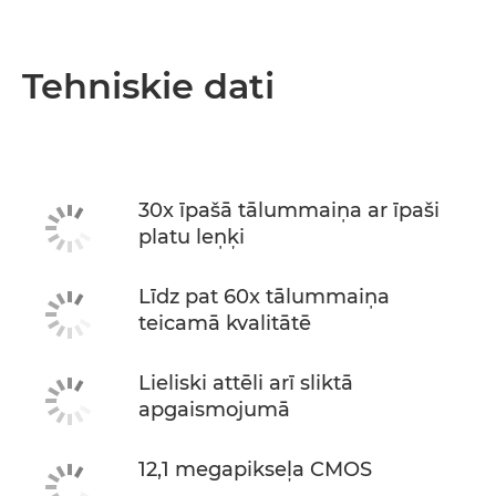
Tehniskie dati
30x īpašā tālummaiņa ar īpaši
platu leņķi
Līdz pat 60x tālummaiņa
teicamā kvalitātē
Lieliski attēli arī sliktā
apgaismojumā
12,1 megapikseļa CMOS