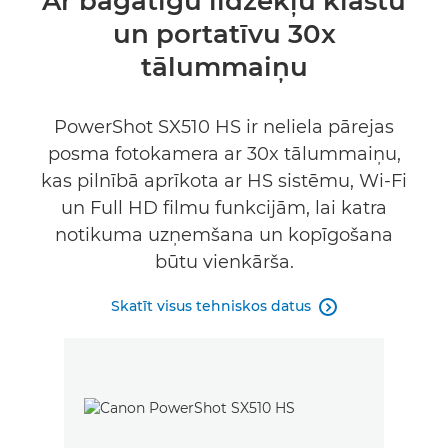
Ar bagātīgu līdzekļu klāstu
un portatīvu 30x
Tehniskie dati
tālummaiņu
PowerShot SX510 HS ir neliela pārejas
posma fotokamera ar 30x tālummaiņu,
kas pilnībā aprīkota ar HS sistēmu, Wi-Fi
un Full HD filmu funkcijām, lai katra
notikuma uzņemšana un kopīgošana
būtu vienkārša.
Skatīt visus tehniskos datus
