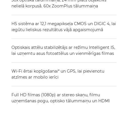
30x optiskā tālummaiņa, 24 mm plats objektīvs
nelielā korpusā. 60x ZoomPlus tālummaiņa
HS sistēma ar 12,1 megapikseļa CMOS un DIGIC 4, lai
iegūtu lieliskus rezultātus vājā apgaismojumā
Optiskais attēlu stabilizētājs ar režīmu Intelligent IS,
lai uzņemtu asus fotoattēlus un vienmērīgas filmas
Wi-Fi ērtai kopīgošanai* un GPS, lai pievienotu
atzīmes ar mobilo ierīci
Full HD filmas (1080p) ar stereo skaņu, filmu
uzņemšanas pogu, optisko tālummaiņu un HDMI