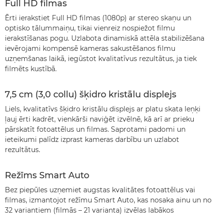
Full HD filmas
Ērti ierakstiet Full HD filmas (1080p) ar stereo skaņu un
optisko tālummaiņu, tikai vienreiz nospiežot filmu
ierakstīšanas pogu. Uzlabota dinamiskā attēla stabilizēšana
ievērojami kompensē kameras sakustēšanos filmu
uzņemšanas laikā, iegūstot kvalitatīvus rezultātus, ja tiek
filmēts kustībā.
7,5 cm (3,0 collu) šķidro kristālu displejs
Liels, kvalitatīvs šķidro kristālu displejs ar platu skata leņķi
ļauj ērti kadrēt, vienkārši naviģēt izvēlnē, kā arī ar prieku
pārskatīt fotoattēlus un filmas. Saprotami padomi un
ieteikumi palīdz izprast kameras darbību un uzlabot
rezultātus.
Režīms Smart Auto
Bez piepūles uzņemiet augstas kvalitātes fotoattēlus vai
filmas, izmantojot režīmu Smart Auto, kas nosaka ainu un no
32 variantiem (filmās – 21 varianta) izvēlas labākos