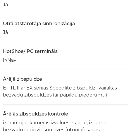
Jā
Otrā atstarotāja sinhronizācija
Jā
HotShoe/ PC termināls
Ir/Nav
Ārējā zibspuldze
E-TTL II ar EX sērijas Speedlite zibspuldzi, vairākas
bezvadu zibspuldzes (ar papildu piederumu)
Ārējās zibspuldzes kontrole
izmantojot kameras izvēlnes ekrānu, izņemot
bezvadu radio zibspuldzes fotografēšanas