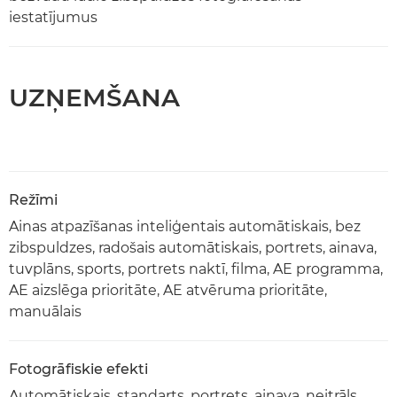
iestatījumus
UZŅEMŠANA
Režīmi
Ainas atpazīšanas inteliģentais automātiskais, bez
zibspuldzes, radošais automātiskais, portrets, ainava,
tuvplāns, sports, portrets naktī, filma, AE programma,
AE aizslēga prioritāte, AE atvēruma prioritāte,
manuālais
Fotogrāfiskie efekti
Automātiskais, standarts, portrets, ainava, neitrāls,