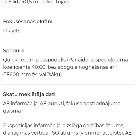
-2,5 līdz +0,5 m-1 (dioptrijas)
Fokusēšanas ekrāni
Fiksēts
Spogulis
Quick-return pusspogulis (Pārraide: atspoguļojuma
koeficients 40:60, bez spoguļa nogriešanas ar
EF600 mm f/4 vai īsāku)
Skatu meklētāja dati
AF informācija: AF punkti, fokusa apstiprinājuma
gaisma¹
Ekspozīcijas informācija: aizslēga darbības ātrums,
diafragmas vērtība, ISO ātrums (vienmēr attēlots), AE