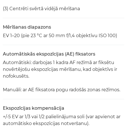
(3) Centrēti svērtā vidējā mērīšana
Mērīšanas diapazons
EV 1–20 (pie 23 °C ar 50 mm f/1,4 objektīvu ISO 100)
Automātiskās ekspozīcijas (AE) fiksators
Automātiski: darbojas 1 kadra AF režīmā ar fiksētu
novērtējošu ekspozīcijas mērīšanu, kad objektīvs ir
nofokusēts.
Manuāli: ar AE fiksatora pogu radošās zonas režīmos.
Ekspozīcijas kompensācija
+/-5 EV ar 1/3 vai 1/2 palielinājuma soli (var apvienot ar
automātisko ekspozīcijas notveršanu).