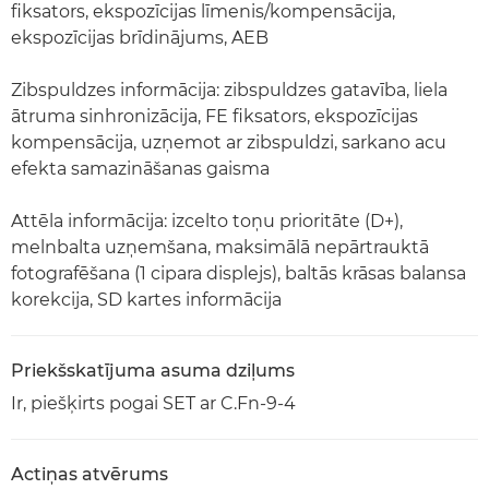
fiksators, ekspozīcijas līmenis/kompensācija,
ekspozīcijas brīdinājums, AEB
Zibspuldzes informācija: zibspuldzes gatavība, liela
ātruma sinhronizācija, FE fiksators, ekspozīcijas
kompensācija, uzņemot ar zibspuldzi, sarkano acu
efekta samazināšanas gaisma
Attēla informācija: izcelto toņu prioritāte (D+),
melnbalta uzņemšana, maksimālā nepārtrauktā
fotografēšana (1 cipara displejs), baltās krāsas balansa
korekcija, SD kartes informācija
Priekšskatījuma asuma dziļums
Ir, piešķirts pogai SET ar C.Fn-9-4
Actiņas atvērums