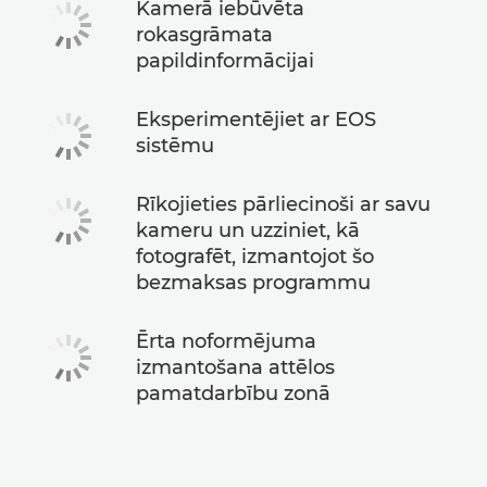
Kamerā iebūvēta
rokasgrāmata
papildinformācijai
Eksperimentējiet ar EOS
sistēmu
Rīkojieties pārliecinoši ar savu
kameru un uzziniet, kā
fotografēt, izmantojot šo
bezmaksas programmu
Ērta noformējuma
izmantošana attēlos
pamatdarbību zonā