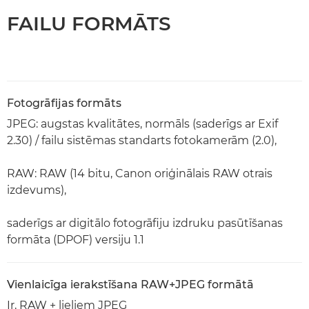
FAILU FORMĀTS
Fotogrāfijas formāts
JPEG: augstas kvalitātes, normāls (saderīgs ar Exif
2.30) / failu sistēmas standarts fotokamerām (2.0),
RAW: RAW (14 bitu, Canon oriģinālais RAW otrais
izdevums),
saderīgs ar digitālo fotogrāfiju izdruku pasūtīšanas
formāta (DPOF) versiju 1.1
Vienlaicīga ierakstīšana RAW+JPEG formātā
Ir, RAW + lieliem JPEG