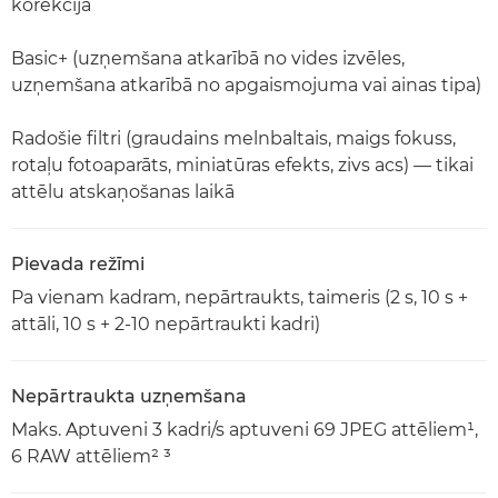
korekcija
Basic+ (uzņemšana atkarībā no vides izvēles,
uzņemšana atkarībā no apgaismojuma vai ainas tipa)
Radošie filtri (graudains melnbaltais, maigs fokuss,
rotaļu fotoaparāts, miniatūras efekts, zivs acs) — tikai
attēlu atskaņošanas laikā
Pievada režīmi
Pa vienam kadram, nepārtraukts, taimeris (2 s, 10 s +
attāli, 10 s + 2-10 nepārtraukti kadri)
Nepārtraukta uzņemšana
Maks. Aptuveni 3 kadri/s aptuveni 69 JPEG attēliem¹,
6 RAW attēliem² ³