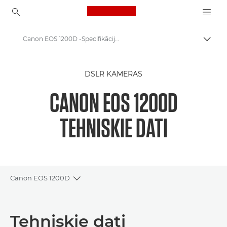
Canon Logo, back to ho
Canon EOS 1200D -Specifikācijas - EOS digitālās SLR un kompaktsistēmu kameras
Pārsl
Canon
DSLR KAMERAS
Canon EOS 1200D kamera
CANON EOS 1200D
TEHNISKIE DATI
Canon EOS 1200D
Toggle breadcrumbs
Pārskats
Tehniskie dati