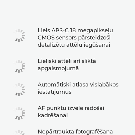
Tehniskie dati
Liels APS-C 18 megapikseļu
CMOS sensors pārsteidzoši
detalizētu attēlu iegūšanai
Lieliski attēli arī sliktā
apgaismojumā
Automātiski atlasa vislabākos
iestatījumus
AF punktu izvēle radošai
kadrēšanai
Nepārtraukta fotografēšana