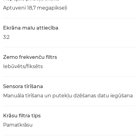
Aptuveni 18,7 megapikseļi
Ekrāna malu attiecība
3:2
Zemo frekvenču filtrs
Iebūvēts/fiksēts
Sensora tīrīšana
Manuāla tīrīšana un putekļu dzēšanas datu iegūšana
Krāsu filtra tips
Pamatkrāsu