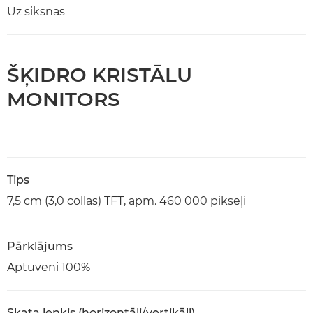
Uz siksnas
ŠĶIDRO KRISTĀLU
MONITORS
Tips
7,5 cm (3,0 collas) TFT, apm. 460 000 pikseļi
Pārklājums
Aptuveni 100%
Skata leņķis (horizontāli/vertikāli)