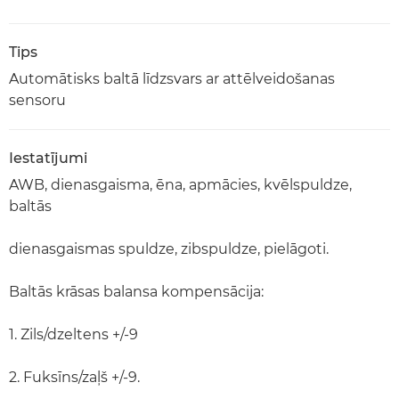
Tips
Automātisks baltā līdzsvars ar attēlveidošanas
sensoru
Iestatījumi
AWB, dienasgaisma, ēna, apmācies, kvēlspuldze,
baltās
dienasgaismas spuldze, zibspuldze, pielāgoti.
Baltās krāsas balansa kompensācija:
1. Zils/dzeltens +/-9
2. Fuksīns/zaļš +/-9.