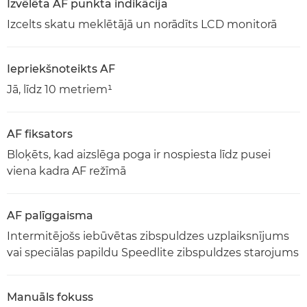
Izvēlēta AF punkta indikācija
Izcelts skatu meklētājā un norādīts LCD monitorā
Iepriekšnoteikts AF
Jā, līdz 10 metriem¹
AF fiksators
Bloķēts, kad aizslēga poga ir nospiesta līdz pusei
viena kadra AF režīmā
AF palīggaisma
Intermitējošs iebūvētas zibspuldzes uzplaiksnījums
vai speciālas papildu Speedlite zibspuldzes starojums
Manuāls fokuss