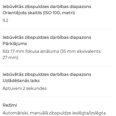
Iebūvētās zibspuldzes darbības diapazons
Orientējošs skaitlis (ISO 100, metri)
9.2
Iebūvētās zibspuldzes darbības diapazons
Pārklājums
līdz 17 mm fokusa attāluma (35 mm ekvivalents:
27 mm)
Iebūvētās zibspuldzes darbības diapazons
Uzlādēšanās laiks
Aptuveni 2 sekundes
Režīmi
Automātiski, manuālā zibspuldze ieslēgta/izslēgta