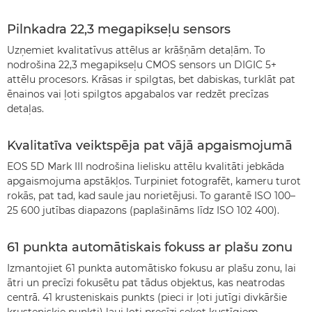
Pilnkadra 22,3 megapikseļu sensors
Uzņemiet kvalitatīvus attēlus ar krāšņām detaļām. To
nodrošina 22,3 megapikseļu CMOS sensors un DIGIC 5+
attēlu procesors. Krāsas ir spilgtas, bet dabiskas, turklāt pat
ēnainos vai ļoti spilgtos apgabalos var redzēt precīzas
detaļas.
Kvalitatīva veiktspēja pat vājā apgaismojumā
EOS 5D Mark III nodrošina lielisku attēlu kvalitāti jebkāda
apgaismojuma apstākļos. Turpiniet fotografēt, kameru turot
rokās, pat tad, kad saule jau norietējusi. To garantē ISO 100–
25 600 jutības diapazons (paplašināms līdz ISO 102 400).
61 punkta automātiskais fokuss ar plašu zonu
Izmantojiet 61 punkta automātisko fokusu ar plašu zonu, lai
ātri un precīzi fokusētu pat tādus objektus, kas neatrodas
centrā. 41 krusteniskais punkts (pieci ir ļoti jutīgi divkāršie