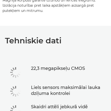
Magnija korpuss garantē izturību un ierīces vieglumu.
Izolācija noturībai pret laika apstākļiem aizsargā pret
putekļiem un mitrumu.
Tehniskie dati
22,3 megapikseļu CMOS
Liels sensors maksimālai lauka
dziļuma kontrolei
Skaidri attēli jebkurā vidē