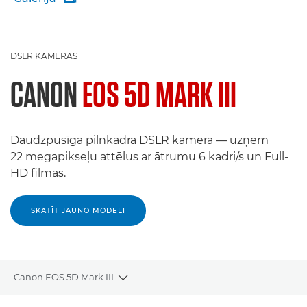
DSLR KAMERAS
CANON
EOS 5D MARK III
Daudzpusīga pilnkadra DSLR kamera — uzņem
22 megapikseļu attēlus ar ātrumu 6 kadri/s un Full-
HD filmas.
SKATĪT JAUNO MODELI
Canon EOS 5D Mark III
Toggle breadcrumbs