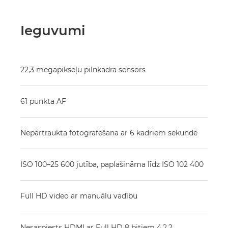
Ieguvumi
22,3 megapikseļu pilnkadra sensors
61 punkta AF
Nepārtraukta fotografēšana ar 6 kadriem sekundē
ISO 100–25 600 jutība, paplašināma līdz ISO 102 400
Full HD video ar manuālu vadību
Nesaspiests HDMI ar Full HD 8 bitiem 4.2.2