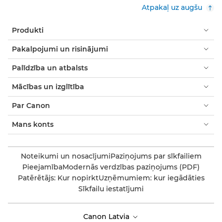
Atpakaļ uz augšu
Produkti
Pakalpojumi un risinājumi
Palīdzība un atbalsts
Mācības un izglītība
Par Canon
Mans konts
Noteikumi un nosacījumi
Paziņojums par sīkfailiem
Pieejamība
Modernās verdzības paziņojums (PDF)
Patērētājs: Kur nopirkt
Uzņēmumiem: kur iegādāties
Sīkfailu iestatījumi
Canon Latvia