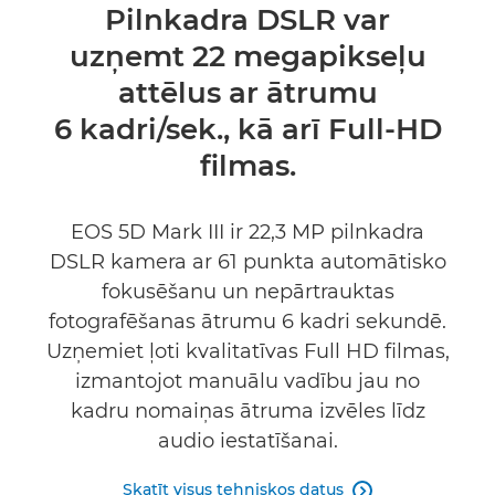
Pārskats
Pilnkadra DSLR var
uzņemt 22 megapikseļu
Tehniskie dati
attēlus ar ātrumu
Atbalsts
6 kadri/sek., kā arī Full-HD
filmas.
EOS 5D Mark III ir 22,3 MP pilnkadra
DSLR kamera ar 61 punkta automātisko
fokusēšanu un nepārtrauktas
fotografēšanas ātrumu 6 kadri sekundē.
Uzņemiet ļoti kvalitatīvas Full HD filmas,
izmantojot manuālu vadību jau no
kadru nomaiņas ātruma izvēles līdz
audio iestatīšanai.
Skatīt visus tehniskos datus
