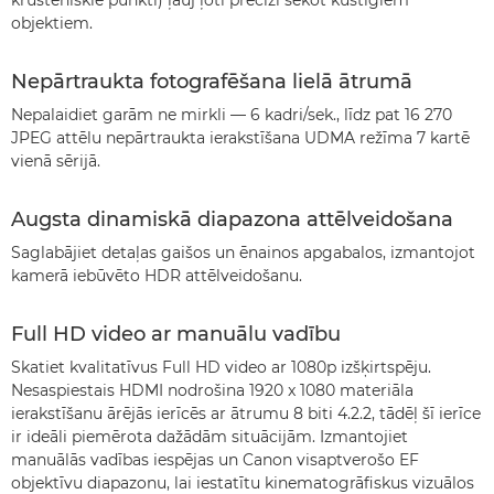
krusteniskie punkti) ļauj ļoti precīzi sekot kustīgiem
objektiem.
Nepārtraukta fotografēšana lielā ātrumā
Nepalaidiet garām ne mirkli — 6 kadri/sek., līdz pat 16 270
JPEG attēlu nepārtraukta ierakstīšana UDMA režīma 7 kartē
vienā sērijā.
Augsta dinamiskā diapazona attēlveidošana
Saglabājiet detaļas gaišos un ēnainos apgabalos, izmantojot
kamerā iebūvēto HDR attēlveidošanu.
Full HD video ar manuālu vadību
Skatiet kvalitatīvus Full HD video ar 1080p izšķirtspēju.
Nesaspiestais HDMI nodrošina 1920 x 1080 materiāla
ierakstīšanu ārējās ierīcēs ar ātrumu 8 biti 4.2.2, tādēļ šī ierīce
ir ideāli piemērota dažādām situācijām. Izmantojiet
manuālās vadības iespējas un Canon visaptverošo EF
objektīvu diapazonu, lai iestatītu kinematogrāfiskus vizuālos