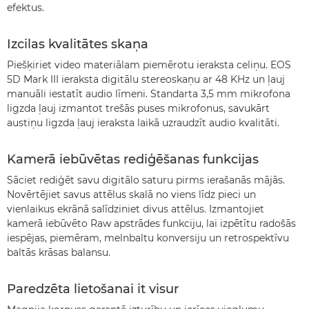
efektus.
Izcilas kvalitātes skaņa
Piešķiriet video materiālam piemērotu ieraksta celiņu. EOS
5D Mark III ieraksta digitālu stereoskaņu ar 48 KHz un ļauj
manuāli iestatīt audio līmeni. Standarta 3,5 mm mikrofona
ligzda ļauj izmantot trešās puses mikrofonus, savukārt
austiņu ligzda ļauj ieraksta laikā uzraudzīt audio kvalitāti.
Kamerā iebūvētas rediģēšanas funkcijas
Sāciet rediģēt savu digitālo saturu pirms ierašanās mājās.
Novērtējiet savus attēlus skalā no viens līdz pieci un
vienlaikus ekrānā salīdziniet divus attēlus. Izmantojiet
kamerā iebūvēto Raw apstrādes funkciju, lai izpētītu radošās
iespējas, piemēram, melnbaltu konversiju un retrospektīvu
baltās krāsas balansu.
Paredzēta lietošanai it visur