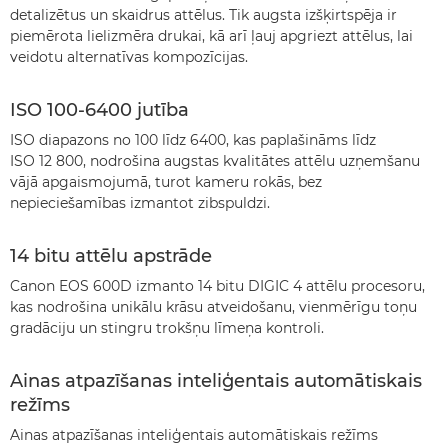
detalizētus un skaidrus attēlus. Tik augsta izšķirtspēja ir
piemērota lielizmēra drukai, kā arī ļauj apgriezt attēlus, lai
veidotu alternatīvas kompozīcijas.
ISO 100-6400 jutība
ISO diapazons no 100 līdz 6400, kas paplašināms līdz
ISO 12 800, nodrošina augstas kvalitātes attēlu uzņemšanu
vājā apgaismojumā, turot kameru rokās, bez
nepieciešamības izmantot zibspuldzi.
14 bitu attēlu apstrāde
Canon EOS 600D izmanto 14 bitu DIGIC 4 attēlu procesoru,
kas nodrošina unikālu krāsu atveidošanu, vienmērīgu toņu
gradāciju un stingru trokšņu līmeņa kontroli.
Ainas atpazīšanas inteliģentais automātiskais
režīms
Ainas atpazīšanas inteliģentais automātiskais režīms