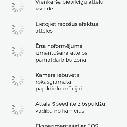
Vienkārša pievilcīgu attēlu
izveide
Lietojiet radošus efektus
attēlos
Ērta noformējuma
izmantošana attēlos
pamatdarbību zonā
Kamerā iebūvēta
rokasgrāmata
papildinformācijai
Attāla Speedlite zibspuldžu
vadība no kameras
Eksperimentējiet ar EOS