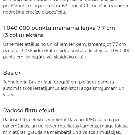
priekšmetiem ārpus centra. 63 zonu iFCL mērīšana vienmēr
nodrošina precīzu ekspozīciju.
1 040 000 punktu maināma leņķa 7,7 cm
(3 collu) ekrāns
Uzņemiet attēlus no unikāliem leņķiem, izmantojot 7,7 cm
(3 collu) 3:2 skaidra skata šķidro kristālu displeju ar 1 040 000
punktiem, lai iegūtu vēl skaidrāku attēlu.
Basic+
Tehnoloģija Basic+ ļauj fotogrāfiem pielāgot pamata
automātiskos iestatījumus atbilstoši apgaismojumam un
videi.
Radošo filtru efekti
Radošo filtru efektus var lietot Raw un JPEG failiem pēc
uzņemšanas, un tie ietver rotaļlietas kameras, maiga fokusa,
miniatūras, graudaina melnbaltā un zivs acs simulācijas.