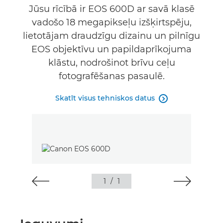
Jūsu rīcībā ir EOS 600D ar savā klasē
vadošo 18 megapikseļu izšķirtspēju,
lietotājam draudzīgu dizainu un pilnīgu
EOS objektīvu un papildaprīkojuma
klāstu, nodrošinot brīvu ceļu
fotografēšanas pasaulē.
Skatīt visus tehniskos datus

1
/
1