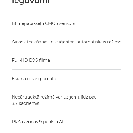
Ieguvumi
18 megapikseļu CMOS sensors
Ainas atpazīšanas inteliģentais automātiskais režīms
Full-HD EOS filma
Ekrāna rokasgrāmata
Nepārtrauktā režīmā var uzņemt līdz pat
3,7 kadriem/s
Plašas zonas 9 punktu AF