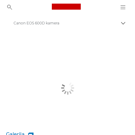
Canon Logo, back to ho
Canon EOS 600D kamera
Pārsl
Canon
Galerija
