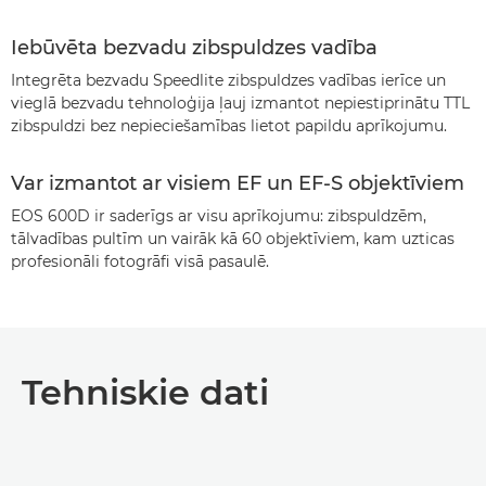
Iebūvēta bezvadu zibspuldzes vadība
Integrēta bezvadu Speedlite zibspuldzes vadības ierīce un
vieglā bezvadu tehnoloģija ļauj izmantot nepiestiprinātu TTL
zibspuldzi bez nepieciešamības lietot papildu aprīkojumu.
Var izmantot ar visiem EF un EF-S objektīviem
EOS 600D ir saderīgs ar visu aprīkojumu: zibspuldzēm,
tālvadības pultīm un vairāk kā 60 objektīviem, kam uzticas
profesionāli fotogrāfi visā pasaulē.
Tehniskie dati