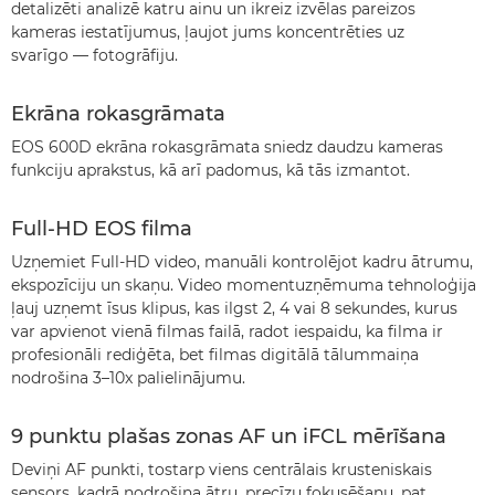
detalizēti analizē katru ainu un ikreiz izvēlas pareizos
kameras iestatījumus, ļaujot jums koncentrēties uz
svarīgo — fotogrāfiju.
Ekrāna rokasgrāmata
EOS 600D ekrāna rokasgrāmata sniedz daudzu kameras
funkciju aprakstus, kā arī padomus, kā tās izmantot.
Full-HD EOS filma
Uzņemiet Full-HD video, manuāli kontrolējot kadru ātrumu,
ekspozīciju un skaņu. Video momentuzņēmuma tehnoloģija
ļauj uzņemt īsus klipus, kas ilgst 2, 4 vai 8 sekundes, kurus
var apvienot vienā filmas failā, radot iespaidu, ka filma ir
profesionāli rediģēta, bet filmas digitālā tālummaiņa
nodrošina 3–10x palielinājumu.
9 punktu plašas zonas AF un iFCL mērīšana
Deviņi AF punkti, tostarp viens centrālais krusteniskais
sensors, kadrā nodrošina ātru, precīzu fokusēšanu, pat