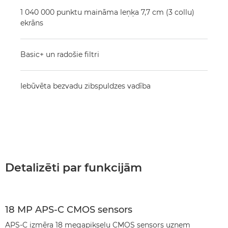
1 040 000 punktu maināma leņķa 7,7 cm (3 collu)
ekrāns
Basic+ un radošie filtri
Iebūvēta bezvadu zibspuldzes vadība
Detalizēti par funkcijām
18 MP APS-C CMOS sensors
APS-C izmēra 18 megapikseļu CMOS sensors uzņem