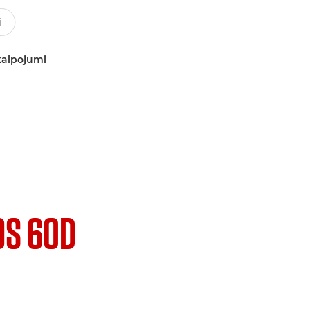
kalpojumi
OS 60D