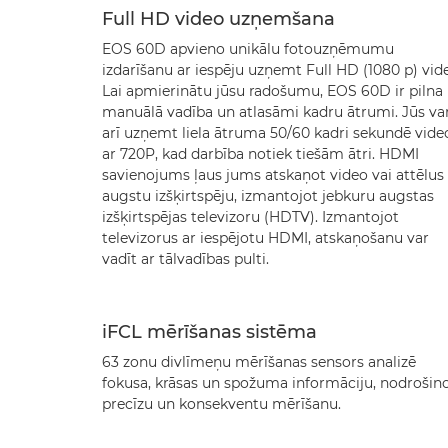
Full HD video uzņemšana
EOS 60D apvieno unikālu fotouzņēmumu
izdarīšanu ar iespēju uzņemt Full HD (1080 p) vid
Lai apmierinātu jūsu radošumu, EOS 60D ir pilna
manuālā vadība un atlasāmi kadru ātrumi. Jūs va
arī uzņemt liela ātruma 50/60 kadri sekundē vide
ar 720P, kad darbība notiek tiešām ātri. HDMI
savienojums ļaus jums atskaņot video vai attēlus 
augstu izšķirtspēju, izmantojot jebkuru augstas
izšķirtspējas televizoru (HDTV). Izmantojot
televizorus ar iespējotu HDMI, atskaņošanu var
vadīt ar tālvadības pulti.
iFCL mērīšanas sistēma
63 zonu divlīmeņu mērīšanas sensors analizē
fokusa, krāsas un spožuma informāciju, nodrošin
precīzu un konsekventu mērīšanu.