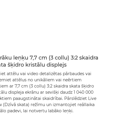
rāku leņķu 7,7 cm (3 collu) 3:2 skaidra
ta šķidro kristālu displejs
iet attēlu vai video detalizētas pārbaudes vai
emiet attēlus no unikāliem vai neērtiem
iem ar 7,7 cm (3 collu) 3:2 skaidra skata šķidro
tālu displeja ekrānu ar sevišķi daudz 1 040 000
tiem paaugstinātai skaidrībai. Pārslēdziet Live
 (Dzīvā skata) režīmu un izmantojiet reāllaika
ālo padevi, lai notvertu labāko leņķi.