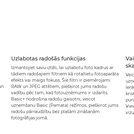
Uzlabotas radošās funkcijas
Vai
ska
Izmantojiet savu iztēli, lai uzlabotu foto kadrus ar
tādiem radošajiem filtriem kā rotaļlietu fotoaparāta
Veic
efekts vai maigs fokuss. Šie filtri ir piemērojami
uzņ
un
RAW un JPEG attēliem, piešķirot jums radošu
leņķ
vadību pēc tam, kad fotouzņēmums ir izdarīts.
kris
Basic+ nodrošina radošu gaisotni, veicot
punk
uzņemšanu Basic (Pamata) režīmos, piešķirot jums
View
radošu pārraudzību bez plašām zināšanām
vizu
fotogrāfijas jomā.