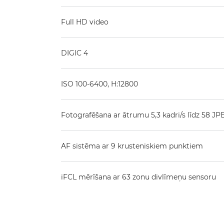
Full HD video
DIGIC 4
ISO 100-6400, H:12800
Fotografēšana ar ātrumu 5,3 kadri/s līdz 58 JP
AF sistēma ar 9 krusteniskiem punktiem
iFCL mērīšana ar 63 zonu divlīmeņu sensoru