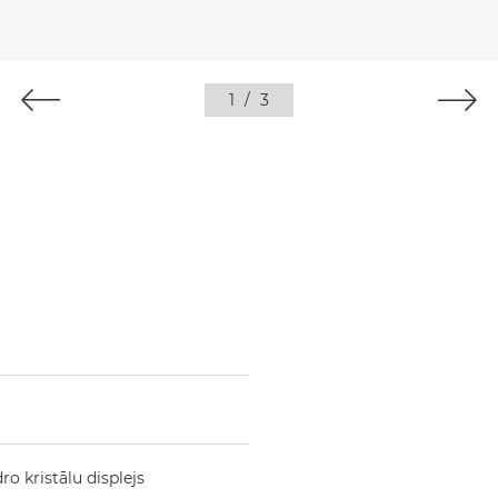
1
/
3
ro kristālu displejs