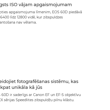
gsts ISO vājam apgaismojumam
toties apgaismojuma līmenim, EOS 60D piedāvā
6400 līdz 12800 vidē, kur zibspuldzes
antošana nav vēlama.
eidojiet fotografēšanas sistēmu, kas
tikpat unikāla kā jūs
 60D ir saderīgs ar Canon EF un EF-S objektīvu
X sērijas Speedlites zibspuldžu pilnu klāstu.