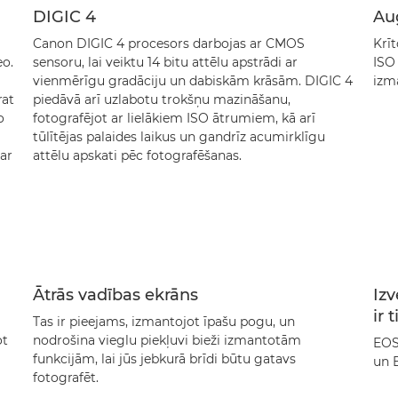
DIGIC 4
Au
Canon DIGIC 4 procesors darbojas ar CMOS
Krī
eo.
sensoru, lai veiktu 14 bitu attēlu apstrādi ar
ISO 
vienmērīgu gradāciju un dabiskām krāsām. DIGIC 4
izm
rat
piedāvā arī uzlabotu trokšņu mazināšanu,
o
fotografējot ar lielākiem ISO ātrumiem, kā arī
tūlītējas palaides laikus un gandrīz acumirklīgu
ar
attēlu apskati pēc fotografēšanas.
Ātrās vadības ekrāns
Izv
ir 
Tas ir pieejams, izmantojot īpašu pogu, un
ot
nodrošina vieglu piekļuvi bieži izmantotām
EOS
funkcijām, lai jūs jebkurā brīdi būtu gatavs
un E
fotografēt.