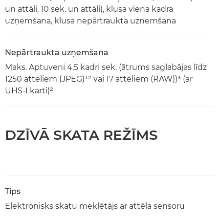
un attāli, 10 sek. un attāli), klusa viena kadra
uzņemšana, klusa nepārtraukta uzņemšana
Nepārtraukta uzņemšana
Maks. Aptuveni 4,5 kadri sek. (ātrums saglabājas līdz
1250 attēliem (JPEG)¹² vai 17 attēliem (RAW))³ (ar
UHS-I karti)²
DZĪVĀ SKATA REŽĪMS
Tips
Elektronisks skatu meklētājs ar attēla sensoru