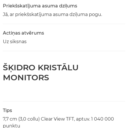
Priekšskatījuma asuma dziļums
Jā, ar priekšskatījuma asuma dziļuma pogu.
Actiņas atvērums
Uz siksnas
ŠĶIDRO KRISTĀLU
MONITORS
Tips
7,7 cm (3,0 collu) Clear View TFT, aptuv. 1 040 000
punktu