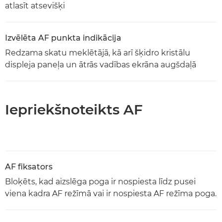
atlasīt atsevišķi
Izvēlēta AF punkta indikācija
Redzama skatu meklētājā, kā arī šķidro kristālu
displeja paneļa un ātrās vadības ekrāna augšdaļā
Iepriekšnoteikts AF
AF fiksators
Bloķēts, kad aizslēga poga ir nospiesta līdz pusei
viena kadra AF režīmā vai ir nospiesta AF režīma poga.