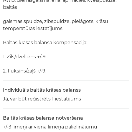
AWB, dienasgaisma, ēna, apmācies, kvēlspuldze,
baltās
gaismas spuldze, zibspuldze, pielāgots, krāsu
temperatūras iestatījums.
Baltās krāsas balansa kompensācija:
1. Zils/dzeltens +/-9
2. Fuksīns/zaļš +/-9.
Individuāls baltās krāsas balanss
Jā, var būt reģistrēts 1 iestatījums
Baltās krāsas balansa notveršana
+/-3 līmeņi ar viena līmeņa palielinājumu