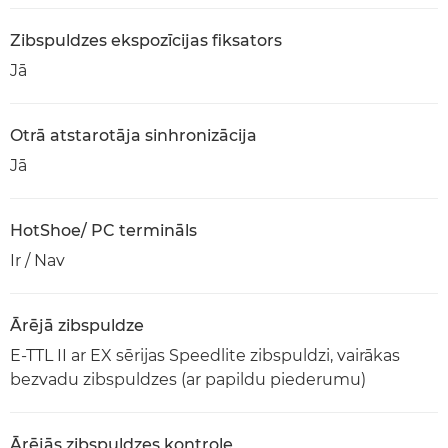
Zibspuldzes ekspozīcijas fiksators
Jā
Otrā atstarotāja sinhronizācija
Jā
HotShoe/ PC termināls
Ir / Nav
Ārējā zibspuldze
E-TTL II ar EX sērijas Speedlite zibspuldzi, vairākas
bezvadu zibspuldzes (ar papildu piederumu)
Ārējās zibspuldzes kontrole