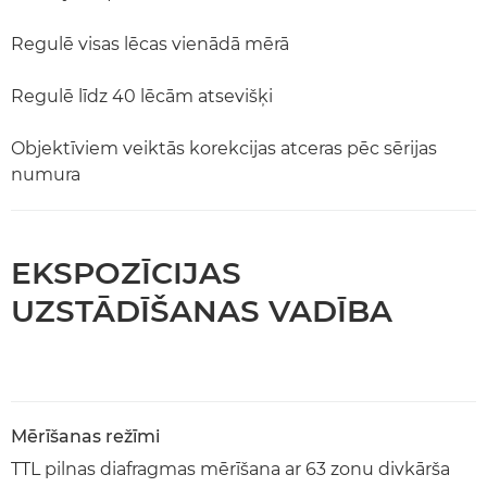
Regulē visas lēcas vienādā mērā
Regulē līdz 40 lēcām atsevišķi
Objektīviem veiktās korekcijas atceras pēc sērijas
numura
EKSPOZĪCIJAS
UZSTĀDĪŠANAS VADĪBA
Mērīšanas režīmi
TTL pilnas diafragmas mērīšana ar 63 zonu divkārša