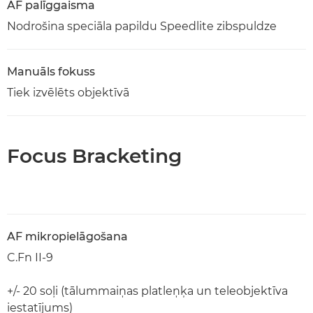
AF palīggaisma
Nodrošina speciāla papildu Speedlite zibspuldze
Manuāls fokuss
Tiek izvēlēts objektīvā
Focus Bracketing
AF mikropielāgošana
C.Fn II-9
+/- 20 soļi (tālummaiņas platleņķa un teleobjektīva
iestatījums)