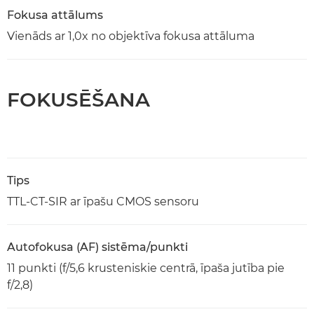
Fokusa attālums
Vienāds ar 1,0x no objektīva fokusa attāluma
FOKUSĒŠANA
Tips
TTL-CT-SIR ar īpašu CMOS sensoru
Autofokusa (AF) sistēma/punkti
11 punkti (f/5,6 krusteniskie centrā, īpaša jutība pie
f/2,8)