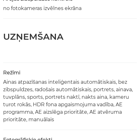
no fotokameras izvēlnes ekrāna
UZŅEMŠANA
Režīmi
Ainas atpazīšanas inteliģentais automātiskais, bez
zibspuldzes, radošais automātiskais, portrets, ainava,
tuvplāns, sports, portrets naktī, nakts aina, kameru
turot rokās, HDR fona apgaismojuma vadība, AE
programma, AE aizslēga prioritāte, AE atvēruma
prioritāte, manuālais
Fotogrāfiskie efekti