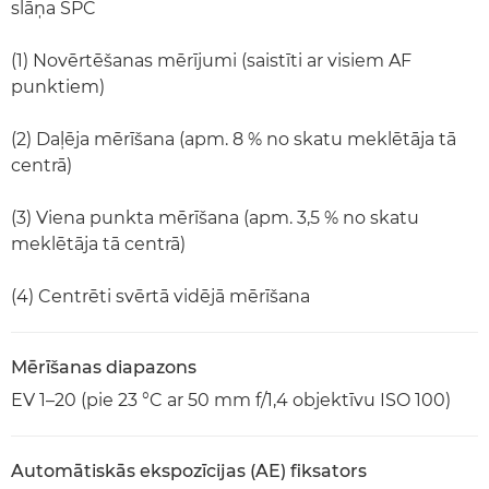
slāņa SPC
(1) Novērtēšanas mērījumi (saistīti ar visiem AF
punktiem)
(2) Daļēja mērīšana (apm. 8 % no skatu meklētāja tā
centrā)
(3) Viena punkta mērīšana (apm. 3,5 % no skatu
meklētāja tā centrā)
(4) Centrēti svērtā vidējā mērīšana
Mērīšanas diapazons
EV 1–20 (pie 23 °C ar 50 mm f/1,4 objektīvu ISO 100)
Automātiskās ekspozīcijas (AE) fiksators