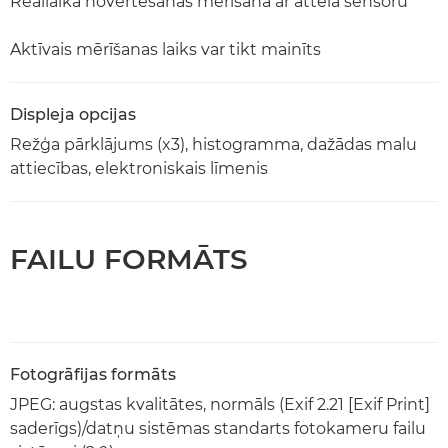
Reāllaika novērtēšanas mērīšana ar attēla sensoru
Aktīvais mērīšanas laiks var tikt mainīts
Displeja opcijas
Režģa pārklājums (x3), histogramma, dažādas malu
attiecības, elektroniskais līmenis
FAILU FORMĀTS
Fotogrāfijas formāts
JPEG: augstas kvalitātes, normāls (Exif 2.21 [Exif Print]
saderīgs)/datņu sistēmas standarts fotokameru failu