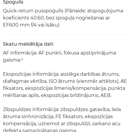
Spogulis
Quick-return pusspogulis (Pārraide: atspoguļojuma
koeficients 40:60, bez spoguļa nogriešanas ar
EF600 mm f/4 vai īsāku)
Skatu meklētāja dati
AF informācija: AF punkti, fokusa apstiprinājuma
gaisma.¹
Ekspozīcijas informācija: aizslēga darbības ātrums,
diafragmas vērtība, ISO ātrums (vienmēr attēlots), AE
fiksators, ekspozīcijas līmenis/kompensācija, punkta
mērīšanas aplis, ekspozīcijas brīdinājums, AEB.
Zibspuldzes informācija: zibspuldzes gatavība, liela
ātruma sinhronizācija, FE fiksators, ekspozīcijas
kompensācija, uzņemot ar zibspuldzi, sarkano acu
defekta samazināšanas gaisma.