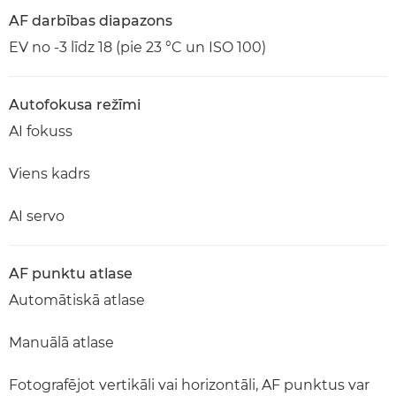
AF darbības diapazons
EV no -3 līdz 18 (pie 23 °C un ISO 100)
Autofokusa režīmi
AI fokuss
Viens kadrs
AI servo
AF punktu atlase
Automātiskā atlase
Manuālā atlase
Fotografējot vertikāli vai horizontāli, AF punktus var