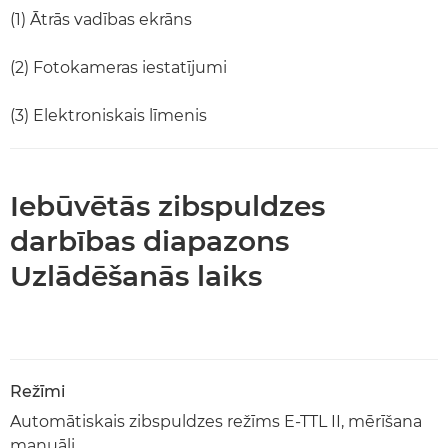
(1) Ātrās vadības ekrāns
(2) Fotokameras iestatījumi
(3) Elektroniskais līmenis
Iebūvētās zibspuldzes
darbības diapazons
Uzlādēšanās laiks
Režīmi
Automātiskais zibspuldzes režīms E-TTL II, mērīšana
manuāli