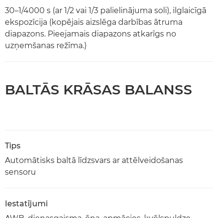
30–1/4000 s (ar 1/2 vai 1/3 palielinājuma soli), ilglaicīgā
ekspozīcija (kopējais aizslēga darbības ātruma
diapazons. Pieejamais diapazons atkarīgs no
uzņemšanas režīma.)
BALTĀS KRĀSAS BALANSS
Tips
Automātisks baltā līdzsvars ar attēlveidošanas
sensoru
Iestatījumi