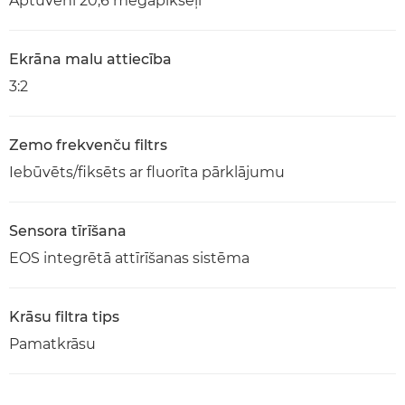
Aptuveni 20,6 megapikseļi
Ekrāna malu attiecība
3:2
Zemo frekvenču filtrs
Iebūvēts/fiksēts ar fluorīta pārklājumu
Sensora tīrīšana
EOS integrētā attīrīšanas sistēma
Krāsu filtra tips
Pamatkrāsu