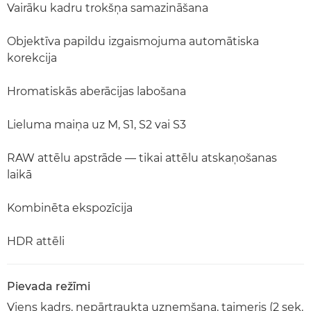
Vairāku kadru trokšņa samazināšana
Objektīva papildu izgaismojuma automātiska
korekcija
Hromatiskās aberācijas labošana
Lieluma maiņa uz M, S1, S2 vai S3
RAW attēlu apstrāde — tikai attēlu atskaņošanas
laikā
Kombinēta ekspozīcija
HDR attēli
Pievada režīmi
Viens kadrs, nepārtraukta uzņemšana, taimeris (2 sek.