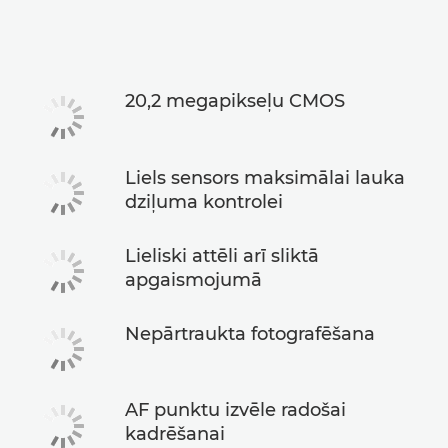
Tehniskie dati
20,2 megapikseļu CMOS
Liels sensors maksimālai lauka
dziļuma kontrolei
Lieliski attēli arī sliktā
apgaismojumā
Nepārtraukta fotografēšana
AF punktu izvēle radošai
kadrēšanai