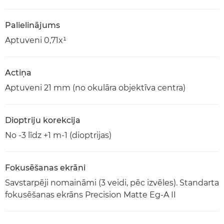
Palielinājums
Aptuveni 0,71x¹
Actiņa
Aptuveni 21 mm (no okulāra objektīva centra)
Dioptriju korekcija
No -3 līdz +1 m-1 (dioptrijas)
Fokusēšanas ekrāni
Savstarpēji nomaināmi (3 veidi, pēc izvēles). Standarta
fokusēšanas ekrāns Precision Matte Eg-A II