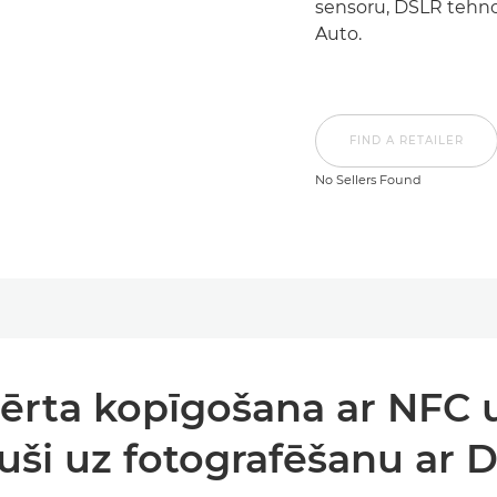
sensoru, DSLR tehno
Auto.
FIND A RETAILER
No Sellers Found
n ērta kopīgošana ar NFC 
juši uz fotografēšanu ar