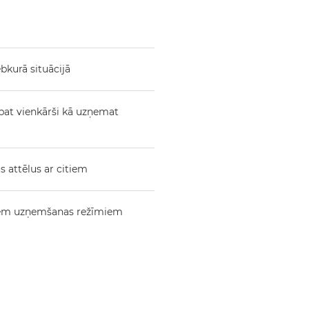
bkurā situācijā
kpat vienkārši kā uzņemat
s attēlus ar citiem
amiem uzņemšanas režīmiem