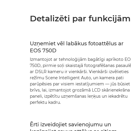
Detalizēti par funkcijām
Uzņemiet vēl labākus fotoattēlus ar
EOS 750D
Izmantojot ar tehnoloģijām bagātīgi aprīkoto E
750D, pirmie soļi skaistajā fotografēšanas pasaul
ar DSLR kameru ir vienkārši. Vienkārši izvēlieties
režīmu Scene Intelligent Auto, un kamera pati
parūpēsies par visiem iestatījumiem — jūs būsiet
brīvs, lai, izmantojot grozāmā LCD skārienekrāna
paneli, izpētītu uzņemšanas leņķus un iekadrētu
perfektu kadru.
Ērti izveidojiet savienojumu un