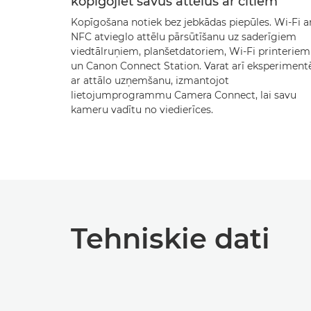
kopīgojiet savus attēlus ar citiem
Kopīgošana notiek bez jebkādas piepūles. Wi-Fi a
NFC atvieglo attēlu pārsūtīšanu uz saderīgiem
viedtālruņiem, planšetdatoriem, Wi-Fi printeriem
un Canon Connect Station. Varat arī eksperiment
ar attālo uzņemšanu, izmantojot
lietojumprogrammu Camera Connect, lai savu
kameru vadītu no viedierīces.
Tehniskie dati