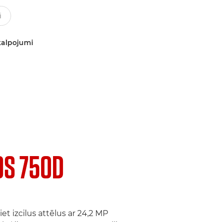
kalpojumi
OS 750D
t izcilus attēlus ar 24,2 MP