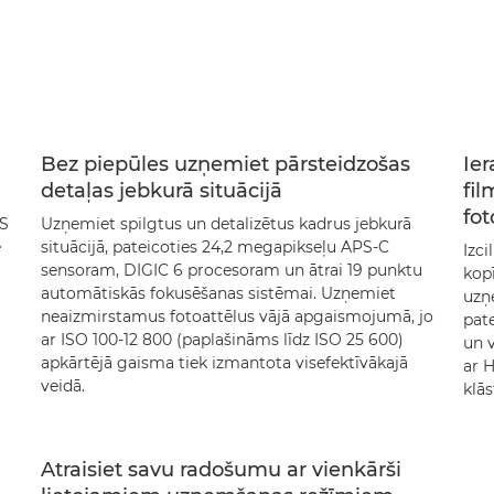
Bez piepūles uzņemiet pārsteidzošas
Ier
detaļas jebkurā situācijā
fil
fot
OS
Uzņemiet spilgtus un detalizētus kadrus jebkurā
ē
situācijā, pateicoties 24,2 megapikseļu APS-C
Izci
sensoram, DIGIC 6 procesoram un ātrai 19 punktu
kopī
automātiskās fokusēšanas sistēmai. Uzņemiet
uzņe
neaizmirstamus fotoattēlus vājā apgaismojumā, jo
pat
ar ISO 100-12 800 (paplašināms līdz ISO 25 600)
un v
apkārtējā gaisma tiek izmantota visefektīvākajā
ar 
veidā.
klā
Atraisiet savu radošumu ar vienkārši