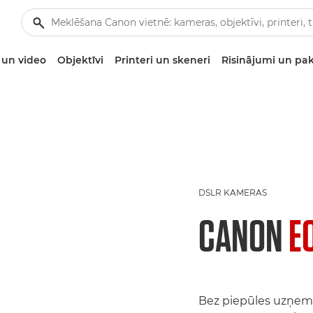
un video
Objektīvi
Printeri un skeneri
Risinājumi un pa
DSLR KAMERAS
CANON
E
Bez piepūles uzņemie