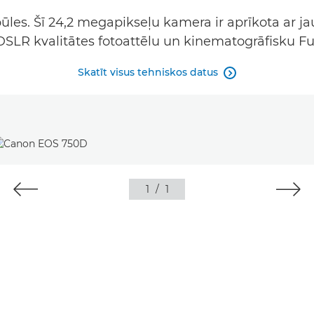
ūles. Šī 24,2 megapikseļu kamera ir aprīkota ar j
 DSLR kvalitātes fotoattēlu un kinematogrāfisku Fu
Skatīt visus tehniskos datus

1
/
1