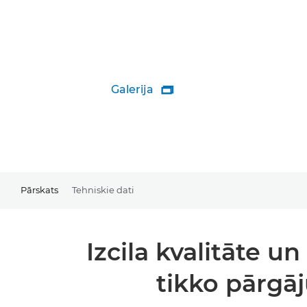
Galerija

Pārskats
Tehniskie dati
Izcila kvalitāte u
tikko pārgā