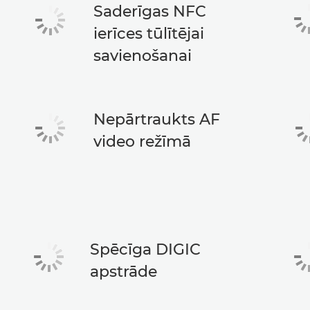
Saderīgas NFC
ierīces tūlītējai
savienošanai
Nepārtraukts AF
video režīmā
Spēcīga DIGIC
apstrāde