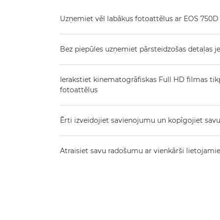
Uzņemiet vēl labākus fotoattēlus ar EOS 750D
Bez piepūles uzņemiet pārsteidzošas detaļas je
Ierakstiet kinematogrāfiskas Full HD filmas ti
fotoattēlus
Ērti izveidojiet savienojumu un kopīgojiet savu
Atraisiet savu radošumu ar vienkārši lietoj