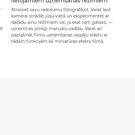
lietojamiem uzņemšanas režīmiem
r
Atraisiet savu radošumu fotografējot. Varat ļaut
kamerai strādāt jūsu vietā un eksperimentēt ar
dažādu ainu režīmiem vai, ja esat tam gatavs, —
ēt
uzņemties pilnīgi manuālu vadību. Varat arī
paplašināt filmu uzņemšanas iespēju klāstu ar
tādām funkcijām kā miniatūras efekts filmā.