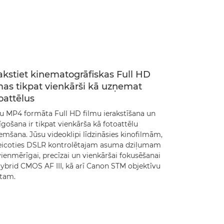
akstiet kinematogrāfiskas Full HD
mas tikpat vienkārši kā uzņemat
oattēlus
lu MP4 formāta Full HD filmu ierakstīšana un
gošana ir tikpat vienkārša kā fotoattēlu
mšana. Jūsu videoklipi līdzināsies kinofilmām,
eicoties DSLR kontrolētajam asuma dziļumam
ienmērīgai, precīzai un vienkāršai fokusēšanai
Hybrid CMOS AF III, kā arī Canon STM objektīvu
stam.