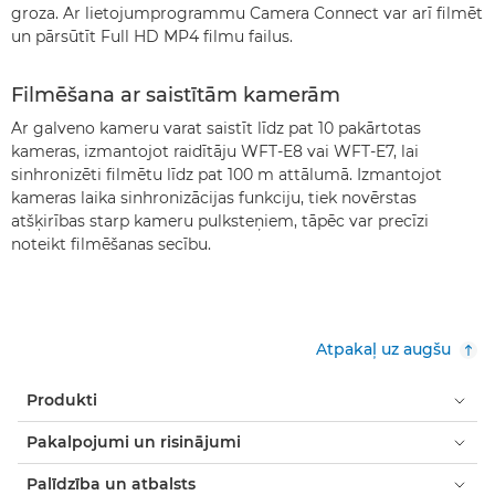
groza. Ar lietojumprogrammu Camera Connect var arī filmēt
un pārsūtīt Full HD MP4 filmu failus.
Filmēšana ar saistītām kamerām
Ar galveno kameru varat saistīt līdz pat 10 pakārtotas
kameras, izmantojot raidītāju WFT-E8 vai WFT-E7, lai
sinhronizēti filmētu līdz pat 100 m attālumā. Izmantojot
kameras laika sinhronizācijas funkciju, tiek novērstas
atšķirības starp kameru pulksteņiem, tāpēc var precīzi
noteikt filmēšanas secību.
Atpakaļ uz augšu
Produkti
Pakalpojumi un risinājumi
Palīdzība un atbalsts