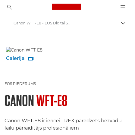
Canon Logo, back to ho
Canon WFT-E8 - EOS Digital SLR and Compact System Cameras
Pārsl
Canon
Galerija

EOS PIEDERUMS
CANON
WFT-E8
Canon WFT-E8 ir ierīcei TREX paredzēts bezvadu
failu pārraidītājs profesionāļiem