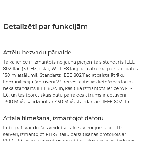
Detalizēti par funkcijām
Attēlu bezvadu pārraide
Tā kā ierīcē ir izmantots no jauna pieņemtais standarts IEEE
802.11ac (5 GHz josla), WFT-E8 ļauj lielā ātrumā pārsūtīt datus
150 m attālumā. Standarts IEEE 802.11ac atbalsta ātrāku
komunikāciju (aptuveni 2,5 reizes faktiskās lietošanas laikā)
nekā standarts IEEE 802.11n, kas tika izmantots ierīcē WFT-
E6, un tās teorētiskais datu pārraides ātrums ir aptuveni
1300 Mb/s, salīdzinot ar 450 Mb/s standartam IEEE 802.11n.
Attāla filmēšana, izmantojot datoru
Fotogrāfi var droši izveidot attālu savienojumu ar FTP
serveri, izmantojot FTPS (failu pārsūtīšanas protokols ar