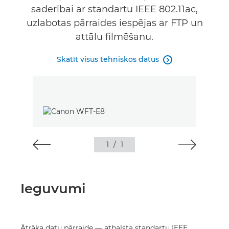
saderībai ar standartu IEEE 802.11ac,
uzlabotas pārraides iespējas ar FTP un
attālu filmēšanu.
Skatīt visus tehniskos datus

1
/
1
Ieguvumi
Ātrāka datu pārraide — atbalsta standartu IEEE