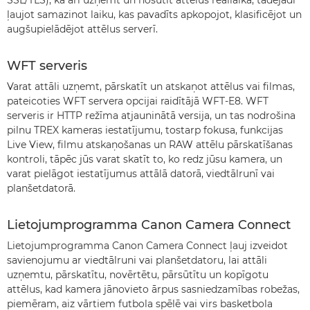
SSL/TLS), kā arī uzņemt un nosūtīt attēlus reāllaikā, tādējādi
ļaujot samazinot laiku, kas pavadīts apkopojot, klasificējot un
augšupielādējot attēlus serverī.
WFT serveris
Varat attāli uzņemt, pārskatīt un atskaņot attēlus vai filmas,
pateicoties WFT servera opcijai raidītājā WFT-E8. WFT
serveris ir HTTP režīma atjauninātā versija, un tas nodrošina
pilnu TREX kameras iestatījumu, tostarp fokusa, funkcijas
Live View, filmu atskaņošanas un RAW attēlu pārskatīšanas
kontroli, tāpēc jūs varat skatīt to, ko redz jūsu kamera, un
varat pielāgot iestatījumus attālā datorā, viedtālrunī vai
planšetdatorā.
Lietojumprogramma Canon Camera Connect
Lietojumprogramma Canon Camera Connect ļauj izveidot
savienojumu ar viedtālruni vai planšetdatoru, lai attāli
uzņemtu, pārskatītu, novērtētu, pārsūtītu un kopīgotu
attēlus, kad kamera jānovieto ārpus sasniedzamības robežas,
piemēram, aiz vārtiem futbola spēlē vai virs basketbola