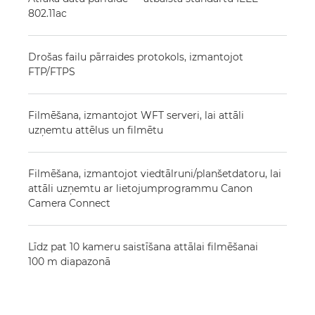
802.11ac
Drošas failu pārraides protokols, izmantojot
FTP/FTPS
Filmēšana, izmantojot WFT serveri, lai attāli
uzņemtu attēlus un filmētu
Filmēšana, izmantojot viedtālruni/planšetdatoru, lai
attāli uzņemtu ar lietojumprogrammu Canon
Camera Connect
Līdz pat 10 kameru saistīšana attālai filmēšanai
100 m diapazonā