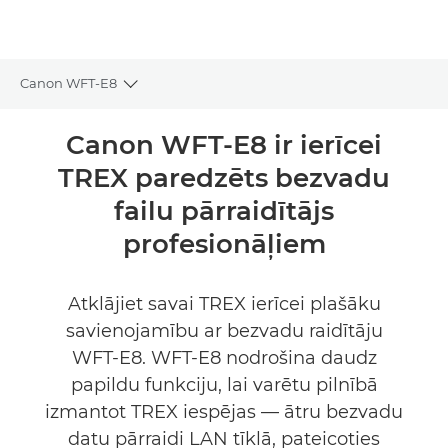
Canon WFT-E8
Toggle breadcrumbs
Pārskats
Canon WFT-E8 ir ierīcei
TREX paredzēts bezvadu
Tehniskie dati
failu pārraidītājs
profesionāļiem
Atklājiet savai TREX ierīcei plašāku
savienojamību ar bezvadu raidītāju
WFT-E8. WFT-E8 nodrošina daudz
papildu funkciju, lai varētu pilnībā
izmantot TREX iespējas — ātru bezvadu
datu pārraidi LAN tīklā, pateicoties