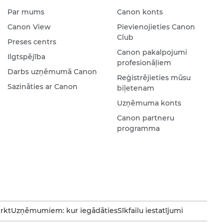
Par mums
Canon konts
Canon View
Pievienojieties Canon
Club
Preses centrs
Canon pakalpojumi
Ilgtspējība
profesionāļiem
Darbs uzņēmumā Canon
Reģistrējieties mūsu
Sazināties ar Canon
biļetenam
Uzņēmuma konts
Canon partneru
programma
irkt
Uzņēmumiem: kur iegādāties
Sīkfailu iestatījumi