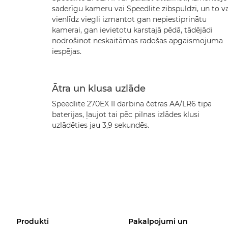
saderīgu kameru vai Speedlite zibspuldzi, un to v
vienlīdz viegli izmantot gan nepiestiprinātu
kamerai, gan ievietotu karstajā pēdā, tādējādi
nodrošinot neskaitāmas radošas apgaismojuma
iespējas.
Ātra un klusa uzlāde
Speedlite 270EX II darbina četras AA/LR6 tipa
baterijas, ļaujot tai pēc pilnas izlādes klusi
uzlādēties jau 3,9 sekundēs.
Produkti
Pakalpojumi un