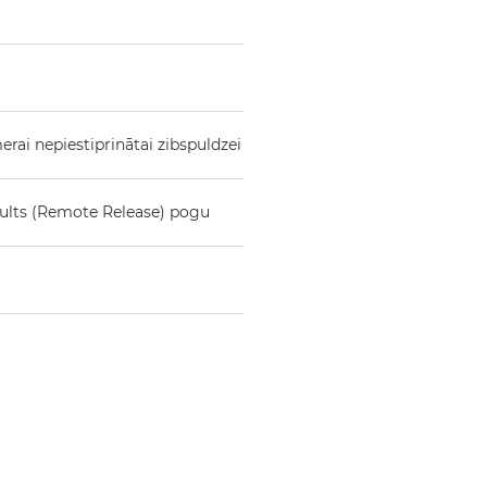
erai nepiestiprinātai zibspuldzei
pults (Remote Release) pogu