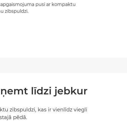
šo apgaismojuma pusi ar kompaktu
u zibspuldzi.
 ņemt līdzi jebkur
zibspuldzi, kas ir vienlīdz viegli
stajā pēdā.