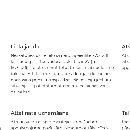
Liela jauda
Ats
Neskatoties uz nelielo izmēru, Speedlite 270EX II ir
Atst
ļoti jaudīga — tās vadošais skaitlis ir 27 (m,
zib
ISO 100), ļaujot uzņemt fotoattēlus ar zibspuldzi no
apg
tāluma. E-TTL II mērījums ar saderīgām kamerām
nodrošina precīzu zibspuldzes ekspozīciju jebkurā
situācijā — pat atstarojot gaismu no sienas vai
griestiem.
Attālināta uzņemšana
Tā
Ātri un viegli eksperimentējiet ar dažādām
Pies
apgaismojuma pozīcijām, izmantojot tālvadības
pārk
t