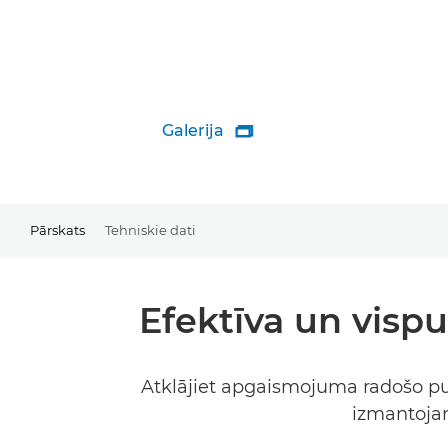
Galerija

Pārskats
Tehniskie dati
Efektīva un vispu
Atklājiet apgaismojuma radošo pus
izmantojam