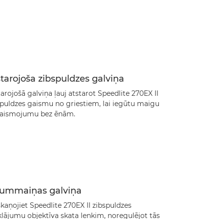
tarojoša zibspuldzes galviņa
arojošā galviņa ļauj atstarot Speedlite 270EX II
spuldzes gaismu no griestiem, lai iegūtu maigu
aismojumu bez ēnām.
lummaiņas galviņa
kaņojiet Speedlite 270EX II zibspuldzes
lājumu objektīva skata leņķim, noregulējot tās