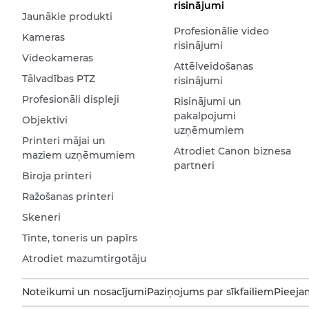
risinājumi
Jaunākie produkti
Profesionālie video
Kameras
risinājumi
Videokameras
Attēlveidošanas
Tālvadības PTZ
risinājumi
Profesionāli displeji
Risinājumi un
pakalpojumi
Objektīvi
uzņēmumiem
Printeri mājai un
Atrodiet Canon biznesa
maziem uzņēmumiem
partneri
Biroja printeri
Ražošanas printeri
Skeneri
Tinte, toneris un papīrs
Atrodiet mazumtirgotāju
Noteikumi un nosacījumi
Paziņojums par sīkfailiem
Pieeja