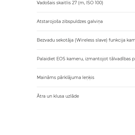
Vadošais skaitlis 27 (m, ISO 100)
Atstarojoša zibspuldzes galviņa
Bezvadu sekotāja (Wireless slave) funkcija kam
Palaidiet EOS kameru, izmantojot tālvadības 
Maināms pārklājuma leņķis
Ātra un klusa uzlāde