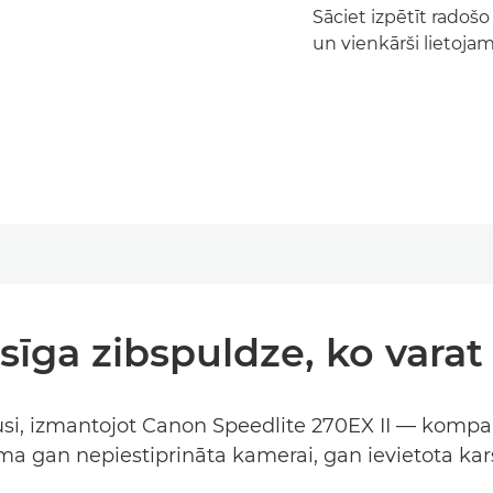
Sāciet izpētīt rado
un vienkārši lietojam
sīga zibspuldze, ko varat
i, izmantojot Canon Speedlite 270EX II — kompaktu 
a gan nepiestiprināta kamerai, gan ievietota kar