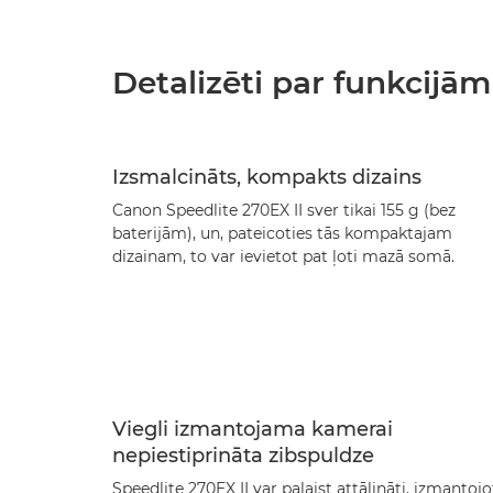
Detalizēti par funkcijām
Izsmalcināts, kompakts dizains
Canon Speedlite 270EX II sver tikai 155 g (bez
baterijām), un, pateicoties tās kompaktajam
dizainam, to var ievietot pat ļoti mazā somā.
Viegli izmantojama kamerai
nepiestiprināta zibspuldze
Speedlite 270EX II var palaist attālināti, izmantojo