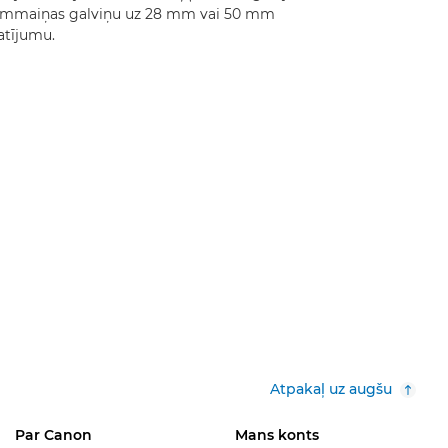
ummaiņas galviņu uz 28 mm vai 50 mm
atījumu.
Atpakaļ uz augšu
Par Canon
Mans konts