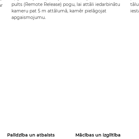
pults (Remote Release) pogu, lai attāli iedarbinātu
tāl
ar
kameru pat 5 m attālumā, kamēr pielāgojat
iest
apgaismojumu.
Palīdzība un atbalsts
Mācības un izglītība