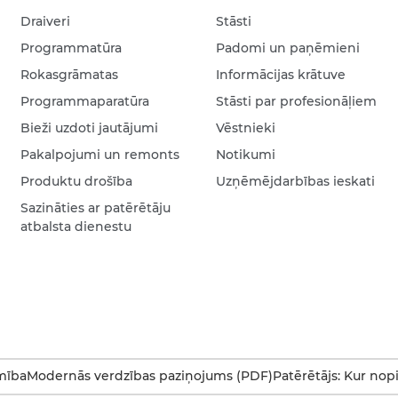
Draiveri
Stāsti
Programmatūra
Padomi un paņēmieni
Rokasgrāmatas
Informācijas krātuve
Programmaparatūra
Stāsti par profesionāļiem
Bieži uzdoti jautājumi
Vēstnieki
Pakalpojumi un remonts
Notikumi
Produktu drošība
Uzņēmējdarbības ieskati
Sazināties ar patērētāju
atbalsta dienestu
mība
Modernās verdzības paziņojums (PDF)
Patērētājs: Kur nop