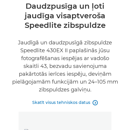
Pārskats
Daudzpusīga un ļoti
jaudīga visaptveroša
Tehniskie dati
Speedlite zibspuldze
Jaudīgā un daudzpusīgā zibspuldze
Speedlite 430EX II paplašinās jūsu
fotografēšanas iespējas ar vadošo
skaitli 43, bezvadu savienojuma
pakārtotās ierīces iespēju, deviņām
pielāgojamām funkcijām un 24–105 mm
zibspuldzes galviņu.
Skatīt visus tehniskos datus
