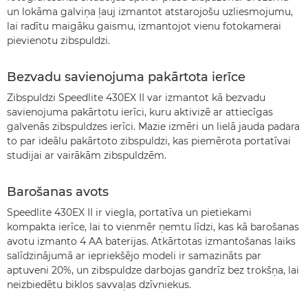
un lokāma galviņa ļauj izmantot atstarojošu uzliesmojumu,
lai radītu maigāku gaismu, izmantojot vienu fotokamerai
pievienotu zibspuldzi.
Bezvadu savienojuma pakārtota ierīce
Zibspuldzi Speedlite 430EX II var izmantot kā bezvadu
savienojuma pakārtotu ierīci, kuru aktivizē ar attiecīgas
galvenās zibspuldzes ierīci. Mazie izmēri un lielā jauda padara
to par ideālu pakārtoto zibspuldzi, kas piemērota portatīvai
studijai ar vairākām zibspuldzēm.
Barošanas avots
Speedlite 430EX II ir viegla, portatīva un pietiekami
kompakta ierīce, lai to vienmēr ņemtu līdzi, kas kā barošanas
avotu izmanto 4 AA baterijas. Atkārtotas izmantošanas laiks
salīdzinājumā ar iepriekšējo modeli ir samazināts par
aptuveni 20%, un zibspuldze darbojas gandrīz bez trokšņa, lai
neizbiedētu biklos savvaļas dzīvniekus.