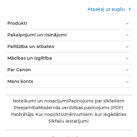
Atpakaļ uz augšu
Produkti
Pakalpojumi un risinājumi
Palīdzība un atbalsts
Mācības un izglītība
Par Canon
Mans konts
Noteikumi un nosacījumi
Paziņojums par sīkfailiem
Pieejamība
Modernās verdzības paziņojums (PDF)
Patērētājs: Kur nopirkt
Uzņēmumiem: kur iegādāties
Sīkfailu iestatījumi