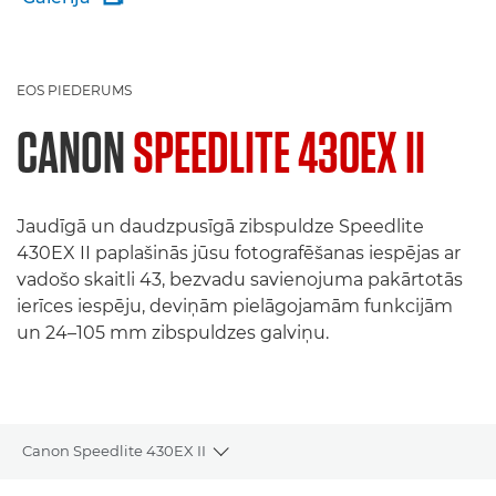
EOS PIEDERUMS
CANON
SPEEDLITE 430EX II
Jaudīgā un daudzpusīgā zibspuldze Speedlite
430EX II paplašinās jūsu fotografēšanas iespējas ar
vadošo skaitli 43, bezvadu savienojuma pakārtotās
ierīces iespēju, deviņām pielāgojamām funkcijām
un 24–105 mm zibspuldzes galviņu.
Canon Speedlite 430EX II
Toggle breadcrumbs