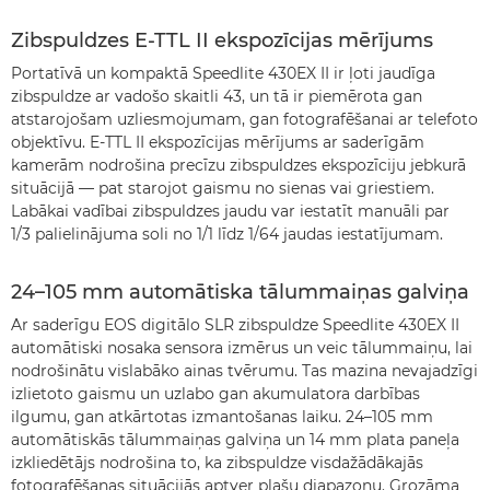
Zibspuldzes E-TTL II ekspozīcijas mērījums
Portatīvā un kompaktā Speedlite 430EX II ir ļoti jaudīga
zibspuldze ar vadošo skaitli 43, un tā ir piemērota gan
atstarojošam uzliesmojumam, gan fotografēšanai ar telefoto
objektīvu. E-TTL II ekspozīcijas mērījums ar saderīgām
kamerām nodrošina precīzu zibspuldzes ekspozīciju jebkurā
situācijā — pat starojot gaismu no sienas vai griestiem.
Labākai vadībai zibspuldzes jaudu var iestatīt manuāli par
1/3 palielinājuma soli no 1/1 līdz 1/64 jaudas iestatījumam.
24–105 mm automātiska tālummaiņas galviņa
Ar saderīgu EOS digitālo SLR zibspuldze Speedlite 430EX II
automātiski nosaka sensora izmērus un veic tālummaiņu, lai
nodrošinātu vislabāko ainas tvērumu. Tas mazina nevajadzīgi
izlietoto gaismu un uzlabo gan akumulatora darbības
ilgumu, gan atkārtotas izmantošanas laiku. 24–105 mm
automātiskās tālummaiņas galviņa un 14 mm plata paneļa
izkliedētājs nodrošina to, ka zibspuldze visdažādākajās
fotografēšanas situācijās aptver plašu diapazonu. Grozāma