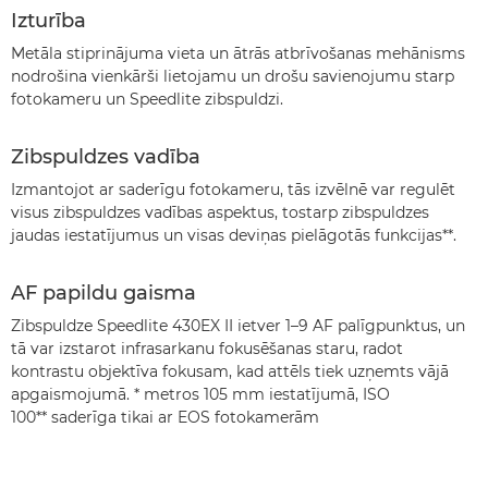
Izturība
Metāla stiprinājuma vieta un ātrās atbrīvošanas mehānisms
nodrošina vienkārši lietojamu un drošu savienojumu starp
fotokameru un Speedlite zibspuldzi.
Zibspuldzes vadība
Izmantojot ar saderīgu fotokameru, tās izvēlnē var regulēt
visus zibspuldzes vadības aspektus, tostarp zibspuldzes
jaudas iestatījumus un visas deviņas pielāgotās funkcijas**.
AF papildu gaisma
Zibspuldze Speedlite 430EX II ietver 1–9 AF palīgpunktus, un
tā var izstarot infrasarkanu fokusēšanas staru, radot
kontrastu objektīva fokusam, kad attēls tiek uzņemts vājā
apgaismojumā. * metros 105 mm iestatījumā, ISO
100** saderīga tikai ar EOS fotokamerām