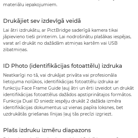
materiālu iepakojumiem.
Drukājiet sev izdevīgā veidā
Lai ātri izdrukātu, ar PictBridge saderīgā kamera tikai
jāpievieno tieši printerim. Lai nodrošinātu plašākas iespējas,
varat arī drukāt no dažādām atmiņas kartēm vai USB
zibatmiņas.
ID Photo (identifikācijas fotoattēlu) izdruka
Neatkarīgi no tā, vai drukājat privāta vai profesionāla
lietojuma nolūkos, identifikācijas fotoattēlu izdruka ar
funkciju Face Frame Guide ļauj ātri un ērti izveidot un drukāt
identifikācijas fotoattēlus dažādos apstiprinātajos formātos.
Funkcija Dual ID sniedz iespēju drukāt 2 dažāda izmēra
identifikācijas dokumentus uz vienas papīra loksnes, bet
uzdrukātās griešanas līnijas ļauj tās precīzi izgriezt.
Plašs izdruku izmēru diapazons