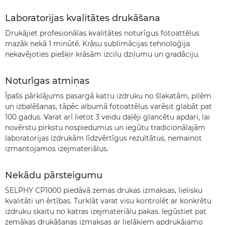
Laboratorijas kvalitātes drukāšana
Drukājiet profesionālas kvalitātes noturīgus fotoattēlus
mazāk nekā 1 minūtē. Krāsu sublimācijas tehnoloģija
nekavējoties piešķir krāsām izcilu dziļumu un gradāciju.
Noturīgas atmiņas
Īpašs pārklājums pasargā katru izdruku no šļakatām, pilēm
un izbalēšanas, tāpēc albumā fotoattēlus varēsit glabāt pat
100 gadus. Varat arī lietot 3 veidu daļēji glancētu apdari, lai
novērstu pirkstu nospiedumus un iegūtu tradicionālajām
laboratorijas izdrukām līdzvērtīgus rezultātus, nemainot
izmantojamos izejmateriālus.
Nekādu pārsteigumu
SELPHY CP1000 piedāvā zemas drukas izmaksas, lielisku
kvalitāti un ērtības. Turklāt varat visu kontrolēt ar konkrētu
izdruku skaitu no katras izejmateriālu pakas. Iegūstiet pat
zemākas drukāšanas izmaksas ar lielākiem apdrukājamo