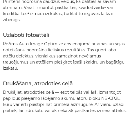
Printeris nodrošina daudzus veidus, kā dalīties ar savām
atmiņām. Varat izmantot pastkartes, kvadrātveida¹ vai
kredītkartes¹ izmēra izdrukas, turklāt to ieguves laiks ir
zibenīgs.
Uzlaboti fotoattēli
Režīms Auto Image Optimize apvienojumā ar ainas un sejas
noteikšanu nodrošina lieliskus rezultātus. Tas gudri labo
attēlu defektus, vienlaikus samazinot nevēlamus
traucējumus un attēliem piešķirot īpaši skaidru un bagātīgu
izskatu.
Drukāšana, atrodoties ceļā
Drukājiet, atrodoties ceļā — esot telpās vai ārā, izmantojot
papildus pieejamo lādējamo akumulatoru bloku NB-CP2L,
kuru var ērti piestiprināt printera aizmugurē. Ar vienu uzlādi
pietiek, lai izdrukātu vairāk nekā 36 pastkartes izmēra attēlus.