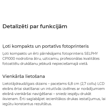
Detalizēti par funkcijām
Ļoti kompakts un portatīvs fotoprinteris
Ļoti kompakts un ērti pārnēsājams fotoprinteris SELPHY
CP1000 nodrošina ātru, uzticamu, profesionālas kvalitātes
fotoattēlu drukāšanu jebkurā nepieciešamajā vietā.
Vienkārša lietošana
Lietotājdraudzīgais dizains – paceļams 6,8 cm (2,7 collu) LCD
ekrāns ērtai skatīšanai un intuitīvās izvēlnes ar norādījumiem
ekrānā vienkāršai naviģēšanai – sniedz iespēju drukāt
ikvienam. Ērti saglabājiet iecienītākos drukas iestatījumus, lai
iegūtu konstantus rezultātus.