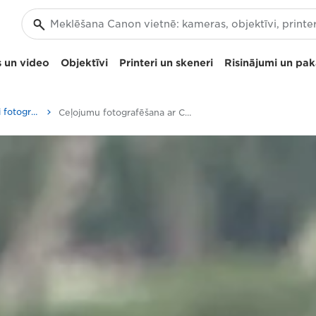
 un video
Objektīvi
Printeri un skeneri
Risinājumi un pa
Padomi un paņēmieni fotografēšanai un drukāšanai
Ceļojumu fotografēšana ar Canon PowerShot G5 X Mark II