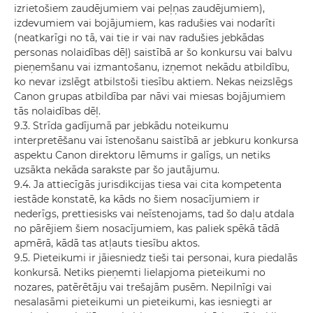
izrietošiem zaudējumiem vai peļņas zaudējumiem),
izdevumiem vai bojājumiem, kas radušies vai nodarīti
(neatkarīgi no tā, vai tie ir vai nav radušies jebkādas
personas nolaidības dēļ) saistībā ar šo konkursu vai balvu
pieņemšanu vai izmantošanu, izņemot nekādu atbildību,
ko nevar izslēgt atbilstoši tiesību aktiem. Nekas neizslēgs
Canon grupas atbildība par nāvi vai miesas bojājumiem
tās nolaidības dēļ.
9.3. Strīda gadījumā par jebkādu noteikumu
interpretēšanu vai īstenošanu saistībā ar jebkuru konkursa
aspektu Canon direktoru lēmums ir galīgs, un netiks
uzsākta nekāda sarakste par šo jautājumu.
9.4. Ja attiecīgās jurisdikcijas tiesa vai cita kompetenta
iestāde konstatē, ka kāds no šiem nosacījumiem ir
nederīgs, prettiesisks vai neīstenojams, tad šo daļu atdala
no pārējiem šiem nosacījumiem, kas paliek spēkā tādā
apmērā, kādā tas atļauts tiesību aktos.
9.5. Pieteikumi ir jāiesniedz tieši tai personai, kura piedalās
konkursā. Netiks pieņemti lielapjoma pieteikumi no
nozares, patērētāju vai trešajām pusēm. Nepilnīgi vai
nesalasāmi pieteikumi un pieteikumi, kas iesniegti ar