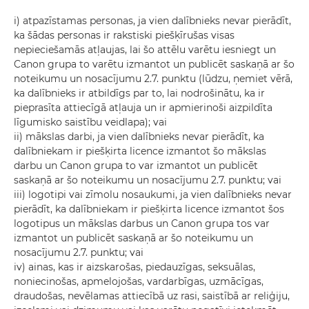
i) atpazīstamas personas, ja vien dalībnieks nevar pierādīt,
ka šādas personas ir rakstiski piešķīrušas visas
nepieciešamās atļaujas, lai šo attēlu varētu iesniegt un
Canon grupa to varētu izmantot un publicēt saskaņā ar šo
noteikumu un nosacījumu 2.7. punktu (lūdzu, ņemiet vērā,
ka dalībnieks ir atbildīgs par to, lai nodrošinātu, ka ir
pieprasīta attiecīgā atļauja un ir apmierinoši aizpildīta
līgumisko saistību veidlapa); vai
ii) mākslas darbi, ja vien dalībnieks nevar pierādīt, ka
dalībniekam ir piešķirta licence izmantot šo mākslas
darbu un Canon grupa to var izmantot un publicēt
saskaņā ar šo noteikumu un nosacījumu 2.7. punktu; vai
iii) logotipi vai zīmolu nosaukumi, ja vien dalībnieks nevar
pierādīt, ka dalībniekam ir piešķirta licence izmantot šos
logotipus un mākslas darbus un Canon grupa tos var
izmantot un publicēt saskaņā ar šo noteikumu un
nosacījumu 2.7. punktu; vai
iv) ainas, kas ir aizskarošas, piedauzīgas, seksuālas,
noniecinošas, apmelojošas, vardarbīgas, uzmācīgas,
draudošas, nevēlamas attiecībā uz rasi, saistībā ar reliģiju,