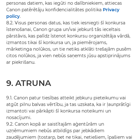
personas datiem, kas iegūti no dalībniekiem, attiecas
Canon patērētāju konfidencialitātes politika
Privacy
policy
.
8.2. Visus personas datus, kas tiek iesniegti šī konkursa
īstenošanai, Canon grupa un/vai jebkurš tās ieceltais
pārstāvis, kas palīdz īstenot konkursu organizētāja vārdā,
izmantos tikai šī konkursa un, ja piemērojams,
mārketinga nolūkos, un tie netiks atklāti trešajām pusēm
citos nolūkos, ja vien nebūs saņemts jūsu apstiprinājums
ar piekrišanu.
9. ATRUNA
9.1. Canon patur tiesības atteikt jebkuru pieteikumu vai
atgūt pilnu balvas vērtību, ja tas uzskata, ka ir ļaunprātīgi
izmantoti vai pārkāpti šī konkursa noteikumi un
nosacījumi.
9.2. Canon kopā ar saistītajām aģentūrām un
uzņēmumiem nebūs atbildīgs par jebkādiem
zaudējumiem (tostarp, bet ne tikai, netiešiem, īpašiem vai