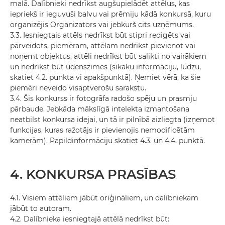
malā. Dalībnieki nedrīkst augšupielādēt attēlus, kas
iepriekš ir ieguvuši balvu vai prēmiju kādā konkursā, kuru
organizējis Organizators vai jebkurš cits uzņēmums.
3.3. Iesniegtais attēls nedrīkst būt stipri rediģēts vai
pārveidots, piemēram, attēlam nedrīkst pievienot vai
noņemt objektus, attēli nedrīkst būt salikti no vairākiem
un nedrīkst būt ūdenszīmes (sīkāku informāciju, lūdzu,
skatiet 4.2. punkta vi apakšpunktā). Ņemiet vērā, ka šie
piemēri neveido visaptverošu sarakstu.
3.4. Šis konkurss ir fotogrāfa radošo spēju un prasmju
pārbaude. Jebkāda mākslīgā intelekta izmantošana
neatbilst konkursa idejai, un tā ir pilnībā aizliegta (izņemot
funkcijas, kuras ražotājs ir pievienojis nemodificētām
kamerām). Papildinformāciju skatiet 4.3. un 4.4. punktā.
4. KONKURSA PRASĪBAS
4.1. Visiem attēliem jābūt oriģināliem, un dalībniekam
jābūt to autoram.
4.2. Dalībnieka iesniegtajā attēlā nedrīkst būt: