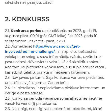
rakstiski nav paziņots citādi.
2. KONKURSS
2.1.
Konkursa periods
: pieteikšanās no 2023. gada 19.
augusta plkst. 00:01 (pēc GMT laika) līdz 2023. gada 16.
septembrim (ieskaitot) plkst. 23:59.
2.2. Apmeklējiet
https://www.canon.lv/get-
involved/redline-challenge/
, lai aizpildītu tiešsaistes
veidlapu un sniegtu savu informāciju (vārdu, uzvārdu, e-
pasta adresi, dzīvesvietas valsti), kā arī aizpildītu anketu.
Pēc tam, lai pieteiktos konkursam, augšupielādējiet attēlu,
kas atbilst tālāk 3. punktā minētajiem kritērijiem.
2.3. Nav jāveic pirkums. Šajā konkursā var brīvi piedalīties,
un attēli nav jāuzņem ar Canon ierīci.
2.4. Lai pieteiktos, ir nepieciešama piekļuve internetam un
derīga e-pasta adrese.
2.5. Konkursa periodā vienai personai atļauts iesniegt ne
vairāk kā vienu (1) pieteikumu.
2.6. Nepilnīgi, nederīgi vai nepiemēroti pieteikumi, kā arī