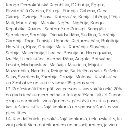
Kongo Demokrātiskā Republika, Džibutija, Ēģipte,
Ekvatoriālā Gvineja, Eritreja, Etiopija, Gabona, Gana,
Gvineja, Gvineja–Bisava, Kotdivuāra, Kenija, Libērija, Lībija,
Mali, Mauritānija, Maroka, Nigēra, Nigērija, Kongo
Republika, Ruanda, Santomē un Prinsipi, Senegāla,
Sjerraleone, Somālija, Dienvidsudāna, Sudāna, Tanzānija,
Gambija, Togo, Tunisija, Uganda, Rietumsahāra, Bulgārija,
Horvātija, Kipra, Grieķija, Malta, Rumānija, Slovēnija,
Serbija, Maķedonija, Ukraina, Bosnija un Hercegovina,
Izraēla, Uzbekistāna, Azerbaidžāna, Angola, Botsvāna,
Lesoto, Madagaskara, Malāvija, Maurīcija, Majota,
Mozambika, Namībija, Reinjona, Sv. Helēnas sala, Seišelu
Salas, Svazilenda, Zambija, Gruzija, Moldova, Kazahstāna
un Zimbabve un kuri ir vismaz 18 gadus veci.
1.3. Profesionāli fotogrāfi vai personas, kas vairāk nekā 20%
no gada ienākumiem pelna ar fotografēšanu, kā arī Canon
grupas darbinieki, viņu ģimenes, pārstāvji un citas puses,
kas tieši iesaistītas šajā konkursā un sponsorēšanā, nevar
piedalīties.
1.4. Kad dalībnieki piesakās šajā konkursā, tiek uzskatīts, ka
viņi piekrīt šiem noteikumiem un nosacījumiem, ja vien