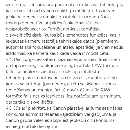
izmantojot jebkādu programmatūru, rīkus vai tehnoloģiju,
kas ietver jebkāda veida mākslīgo intelektu. Tas ietver
jebkāda ģeneratīva mākslīgā intelekta izmantošanu,
tostarp ģeneratīvu aizpildes funkcionalitāti, bet
neaprobežojas ar to. Tomēr, netiks automātiski
diskvalificēti darbi, kuros būs izmantotas funkcijas, kas ir
iekļautas kameru ražotāja tehniskajos datos (piemēram,
automātiskā fokusēšana un attēlu apstrāde), ja vien nebūs
aizdomas, ka kamera kaut kādā veidā ir modificēta.
4.4. Pēc žūrijas ieskatiem sazināsies ar visiem finālistiem
un lūgs iesniegt konkursā iesniegtā attēla RAW formāta
failu, ko analizēs saistībā ar mākslīgā intelekta
tehnoloģijas izmantošanu, un to varēs izmantot arī citu
konkursa kritēriju (piemēram, attēlu salikšanas, stipras
rediģēšanas un manipulāciju) novērtēšanai. Ja RAW
formāta fails netiks iesniegts līdz norādītajam termiņam,
darbs tiks diskvalificēts.
4.5. Jūs arī piekrītat, ka Canon pārstāvji ar jums sazināsies
konkursa administrēšanas vajadzībām vai gadījumā, ja
Canon grupa vēlēsies apspriest jebkādu citu konkursā
iesniegto attēlu lietojumu.