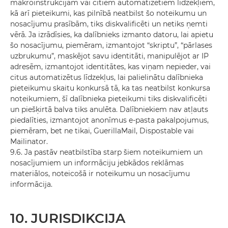
makroinstrukcijām vai citiem automatizētiem līdzekļiem,
kā arī pieteikumi, kas pilnībā neatbilst šo noteikumu un
nosacījumu prasībām, tiks diskvalificēti un netiks ņemti
vērā. Ja izrādīsies, ka dalībnieks izmanto datoru, lai apietu
šo nosacījumu, piemēram, izmantojot “skriptu”, “pārlases
uzbrukumu”, maskējot savu identitāti, manipulējot ar IP
adresēm, izmantojot identitātes, kas viņam nepieder, vai
citus automatizētus līdzekļus, lai palielinātu dalībnieka
pieteikumu skaitu konkursā tā, ka tas neatbilst konkursa
noteikumiem, šī dalībnieka pieteikumi tiks diskvalificēti
un piešķirtā balva tiks anulēta. Dalībniekiem nav atļauts
piedalīties, izmantojot anonīmus e-pasta pakalpojumus,
piemēram, bet ne tikai, GuerillaMail, Dispostable vai
Mailinator.
9.6. Ja pastāv neatbilstība starp šiem noteikumiem un
nosacījumiem un informāciju jebkādos reklāmas
materiālos, noteicošā ir noteikumu un nosacījumu
informācija.
10. JURISDIKCIJA