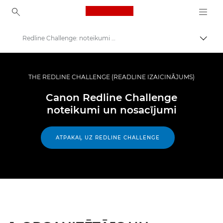
Canon Logo, back to ho
Redline Challenge: noteikumi un nosacījumi
Pārsl
Canon
Iesaistieties: kampaņas un programmas
THE REDLINE CHALLENGE (READLINE IZAICINĀJUMS)
Redline Challenge: fotogrāfiju konkurss
Canon Redline Challenge
noteikumi un nosacījumi
ATPAKAĻ UZ REDLINE CHALLENGE