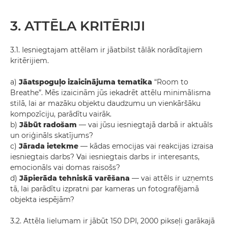
3. ATTĒLA KRITĒRIJI
3.1. Iesniegtajam attēlam ir jāatbilst tālāk norādītajiem
kritērijiem.
a)
Jāatspoguļo izaicinājuma tematika
“Room to
Breathe”. Mēs izaicinām jūs iekadrēt attēlu minimālisma
stilā, lai ar mazāku objektu daudzumu un vienkāršāku
kompozīciju, parādītu vairāk.
b)
Jābūt radošam
— vai jūsu iesniegtajā darbā ir aktuāls
un oriģināls skatījums?
c)
Jārada ietekme
— kādas emocijas vai reakcijas izraisa
iesniegtais darbs? Vai iesniegtais darbs ir interesants,
emocionāls vai domas raisošs?
d)
Jāpierāda tehniskā varēšana
— vai attēls ir uzņemts
tā, lai parādītu izpratni par kameras un fotografējamā
objekta iespējām?
3.2. Attēla lielumam ir jābūt 150 DPI, 2000 pikseļi garākajā