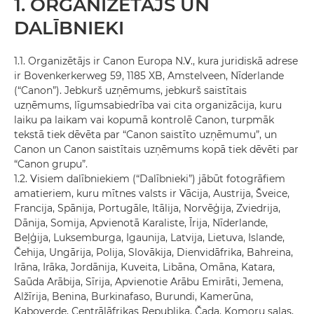
1. ORGANIZĒTĀJS UN
DALĪBNIEKI
1.1. Organizētājs ir Canon Europa N.V., kura juridiskā adrese
ir Bovenkerkerweg 59, 1185 XB, Amstelveen, Nīderlande
(“Canon”). Jebkurš uzņēmums, jebkurš saistītais
uzņēmums, līgumsabiedrība vai cita organizācija, kuru
laiku pa laikam vai kopumā kontrolē Canon, turpmāk
tekstā tiek dēvēta par “Canon saistīto uzņēmumu”, un
Canon un Canon saistītais uzņēmums kopā tiek dēvēti par
“Canon grupu”.
1.2. Visiem dalībniekiem (“Dalībnieki”) jābūt fotogrāfiem
amatieriem, kuru mītnes valsts ir Vācija, Austrija, Šveice,
Francija, Spānija, Portugāle, Itālija, Norvēģija, Zviedrija,
Dānija, Somija, Apvienotā Karaliste, Īrija, Nīderlande,
Beļģija, Luksemburga, Igaunija, Latvija, Lietuva, Islande,
Čehija, Ungārija, Polija, Slovākija, Dienvidāfrika, Bahreina,
Irāna, Irāka, Jordānija, Kuveita, Libāna, Omāna, Katara,
Saūda Arābija, Sīrija, Apvienotie Arābu Emirāti, Jemena,
Alžīrija, Benina, Burkinafaso, Burundi, Kamerūna,
Kaboverde, Centrālāfrikas Republika, Čada, Komoru salas,