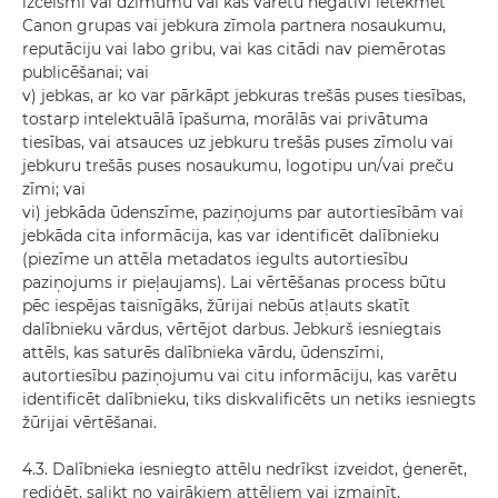
izcelsmi vai dzimumu vai kas varētu negatīvi ietekmēt
Canon grupas vai jebkura zīmola partnera nosaukumu,
reputāciju vai labo gribu, vai kas citādi nav piemērotas
publicēšanai; vai
v) jebkas, ar ko var pārkāpt jebkuras trešās puses tiesības,
tostarp intelektuālā īpašuma, morālās vai privātuma
tiesības, vai atsauces uz jebkuru trešās puses zīmolu vai
jebkuru trešās puses nosaukumu, logotipu un/vai preču
zīmi; vai
vi) jebkāda ūdenszīme, paziņojums par autortiesībām vai
jebkāda cita informācija, kas var identificēt dalībnieku
(piezīme un attēla metadatos iegults autortiesību
paziņojums ir pieļaujams). Lai vērtēšanas process būtu
pēc iespējas taisnīgāks, žūrijai nebūs atļauts skatīt
dalībnieku vārdus, vērtējot darbus. Jebkurš iesniegtais
attēls, kas saturēs dalībnieka vārdu, ūdenszīmi,
autortiesību paziņojumu vai citu informāciju, kas varētu
identificēt dalībnieku, tiks diskvalificēts un netiks iesniegts
žūrijai vērtēšanai.
4.3. Dalībnieka iesniegto attēlu nedrīkst izveidot, ģenerēt,
rediģēt, salikt no vairākiem attēliem vai izmainīt,