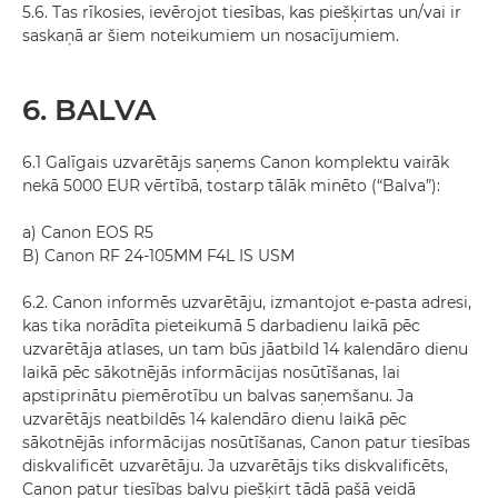
5.6. Tas rīkosies, ievērojot tiesības, kas piešķirtas un/vai ir
saskaņā ar šiem noteikumiem un nosacījumiem.
6. BALVA
6.1 Galīgais uzvarētājs saņems Canon komplektu vairāk
nekā 5000 EUR vērtībā, tostarp tālāk minēto (“Balva”):
a) Canon EOS R5
B) Canon RF 24-105MM F4L IS USM
6.2. Canon informēs uzvarētāju, izmantojot e-pasta adresi,
kas tika norādīta pieteikumā 5 darbadienu laikā pēc
uzvarētāja atlases, un tam būs jāatbild 14 kalendāro dienu
laikā pēc sākotnējās informācijas nosūtīšanas, lai
apstiprinātu piemērotību un balvas saņemšanu. Ja
uzvarētājs neatbildēs 14 kalendāro dienu laikā pēc
sākotnējās informācijas nosūtīšanas, Canon patur tiesības
diskvalificēt uzvarētāju. Ja uzvarētājs tiks diskvalificēts,
Canon patur tiesības balvu piešķirt tādā pašā veidā