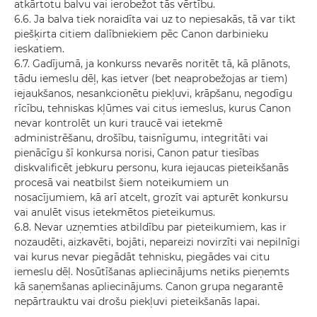
atkārtotu balvu vai ierobežot tās vērtību.
6.6. Ja balva tiek noraidīta vai uz to nepiesakās, tā var tikt
piešķirta citiem dalībniekiem pēc Canon darbinieku
ieskatiem.
6.7. Gadījumā, ja konkurss nevarēs noritēt tā, kā plānots,
tādu iemeslu dēļ, kas ietver (bet neaprobežojas ar tiem)
iejaukšanos, nesankcionētu piekļuvi, krāpšanu, negodīgu
rīcību, tehniskas kļūmes vai citus iemeslus, kurus Canon
nevar kontrolēt un kuri traucē vai ietekmē
administrēšanu, drošību, taisnīgumu, integritāti vai
pienācīgu šī konkursa norisi, Canon patur tiesības
diskvalificēt jebkuru personu, kura iejaucas pieteikšanās
procesā vai neatbilst šiem noteikumiem un
nosacījumiem, kā arī atcelt, grozīt vai apturēt konkursu
vai anulēt visus ietekmētos pieteikumus.
6.8. Nevar uzņemties atbildību par pieteikumiem, kas ir
nozaudēti, aizkavēti, bojāti, nepareizi novirzīti vai nepilnīgi
vai kurus nevar piegādāt tehnisku, piegādes vai citu
iemeslu dēļ. Nosūtīšanas apliecinājums netiks pieņemts
kā saņemšanas apliecinājums. Canon grupa negarantē
nepārtrauktu vai drošu piekļuvi pieteikšanās lapai.