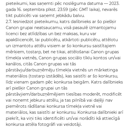
pieteikumi, kas saņemti pēc noslēguma datuma — 2023.
gada 16. septembra plkst. 23:59 (pēc GMT laika), nevarēs
tikt publicēti vai saņemt jebkādu balvu.
2.7. Iesniedzot pieteikumu, katrs dalībnieks ar šo piešķir
Canon grupai neatsaucamu, visā pasaulē izmantojamu
licenci bez atlīdzības un bez maksas, kuru var
apakšlicencēt, lai publicētu, atkārtoti publicētu, attēlotu
un izmantotu attēlu visiem ar šo konkursu saistītajiem
mērķiem, tostarp, bet ne tikai, attēlošanai Canon grupas
tīmekļa vietnēs, Canon grupas sociālo tīklu kontos un/vai
kanālos, citās Canon grupas vai tās
pārstāvju/darbuzņēmēju tīmekļa vietnēs un mārketinga
materiālos (tostarp izstādēs), kas saistīti ar šo konkursu,
līdz vienam gadam pēc konkursa beigām. Katrs dalībnieks
arī piešķir Canon grupai un tās
pārstāvjiem/darbuzņēmējiem tiesības moderēt, modificēt
vai noņemt jebkuru attēlu, ja tas pilnībā vai daļēji nav
piemērots rādīšanai konkursa tīmekļa vietnē vai
materiālos, kas saistīti ar konkursu. Konkursa dalībnieki arī
piekrīt, ka viņi tiks identificēti un/vai norādīti kā attiecīgā
konkursa attēla fotogrāfi vai veidotāji.