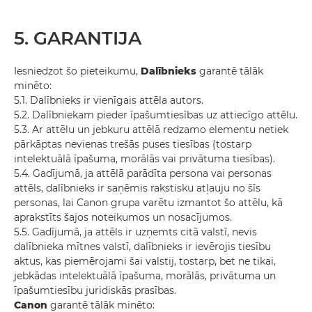
5. GARANTIJA
Iesniedzot šo pieteikumu,
Dalībnieks
garantē tālāk
minēto:
5.1. Dalībnieks ir vienīgais attēla autors.
5.2. Dalībniekam pieder īpašumtiesības uz attiecīgo attēlu.
5.3. Ar attēlu un jebkuru attēlā redzamo elementu netiek
pārkāptas nevienas trešās puses tiesības (tostarp
intelektuālā īpašuma, morālās vai privātuma tiesības).
5.4. Gadījumā, ja attēlā parādīta persona vai personas
attēls, dalībnieks ir saņēmis rakstisku atļauju no šīs
personas, lai Canon grupa varētu izmantot šo attēlu, kā
aprakstīts šajos noteikumos un nosacījumos.
5.5. Gadījumā, ja attēls ir uzņemts citā valstī, nevis
dalībnieka mītnes valstī, dalībnieks ir ievērojis tiesību
aktus, kas piemērojami šai valstij, tostarp, bet ne tikai,
jebkādas intelektuālā īpašuma, morālās, privātuma un
īpašumtiesību juridiskās prasības.
Canon
garantē tālāk minēto: