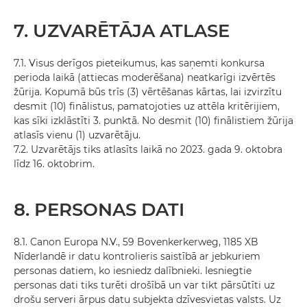
7. UZVARĒTĀJA ATLASE
7.1. Visus derīgos pieteikumus, kas saņemti konkursa
perioda laikā (attiecas moderēšana) neatkarīgi izvērtēs
žūrija. Kopumā būs trīs (3) vērtēšanas kārtas, lai izvirzītu
desmit (10) finālistus, pamatojoties uz attēla kritērijiem,
kas sīki izklāstīti 3. punktā. No desmit (10) finālistiem žūrija
atlasīs vienu (1) uzvarētāju.
7.2. Uzvarētājs tiks atlasīts laikā no 2023. gada 9. oktobra
līdz 16. oktobrim.
8. PERSONAS DATI
8.1. Canon Europa N.V., 59 Bovenkerkerweg, 1185 XB
Nīderlandē ir datu kontrolieris saistībā ar jebkuriem
personas datiem, ko iesniedz dalībnieki. Iesniegtie
personas dati tiks turēti drošībā un var tikt pārsūtīti uz
drošu serveri ārpus datu subjekta dzīvesvietas valsts. Uz