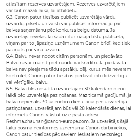
atlasītam rezerves uzvarētājam. Rezerves uzvarētājiem
var būt mazāk laika, lai atbildētu.
6.3. Canon patur tiesības publicēt uzvarētāja vārdu,
uzvārdu, pilsētu un valsti vai publicēt informāciju par
balvas saņemšanu pēc konkursa beigu datuma. Ja
uzvarētājs nevēlas, lai šāda informācija tiktu publicēta,
viņam par to jāpaziņo uzņēmumam Canon brīdī, kad tiek
paziņots par viņa uzvaru.
6.4. Balvu nevar nodot citām personām, un piedāvāto
Balvu nevar mainīt pret naudu vai kredītu. Ja piedāvātā
balva nav pieejama tādu apstākļu dēļ, kurus mēs nevaram
kontrolēt, Canon patur tiesības piedāvāt citu līdzvērtīgu
vai vērtīgāku balvu.
6.5. Balva tiks nosūtīta uzvarētājam 30 kalendāro dienu
laikā pēc uzvarētāja paziņošanas. Maz ticamā gadījumā, ja
balva nepienāks 30 kalendāro dienu laikā pēc uzvarētāja
paziņošanas, uzvarētājam būs vēl 28 kalendārās dienas, lai
informētu Canon, rakstot uz e-pasta adresi
Reshma.chauhan@canon-europe.com. Ja uzvarētājs šajā
laika posmā neinformēs uzņēmuma Canon darbiniekus,
Canon patur tiesības pēc saviem ieskatiem neizsniegt