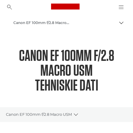
Canon Logo, back to ho
Canon EF 100mm f/2.8 Macro USM - Lenses - Camera & Photo lenses
Pārsl
Canon
Canon kameru objektīvi
CANON EF 100MM F/2.8
MACRO USM
TEHNISKIE DATI
Canon EF 100mm f/2.8 Macro USM
Toggle breadcrumbs
Pārskats