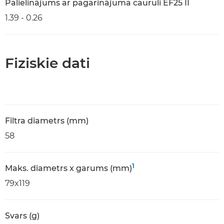
Palielinājums ar pagarinājuma cauruli EF25 II
1.39 - 0.26
Fiziskie dati
Filtra diametrs (mm)
58
1
Maks. diametrs x garums (mm)
79x119
Svars (g)