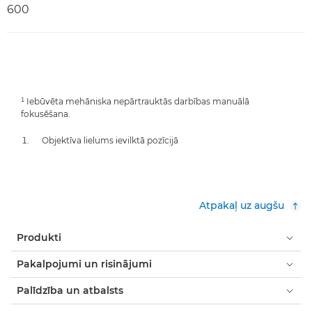
600
¹ Iebūvēta mehāniska nepārtrauktās darbības manuālā
fokusēšana.
Objektīva lielums ievilktā pozīcijā
Atpakaļ uz augšu
Produkti
Pakalpojumi un risinājumi
Palīdzība un atbalsts