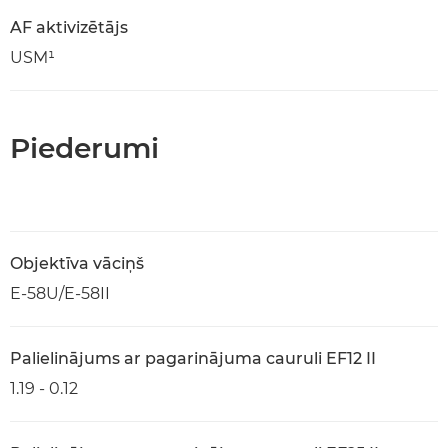
AF aktivizētājs
USM¹
Piederumi
Objektīva vāciņš
E-58U/E-58II
Palielinājums ar pagarinājuma cauruli EF12 II
1.19 - 0.12