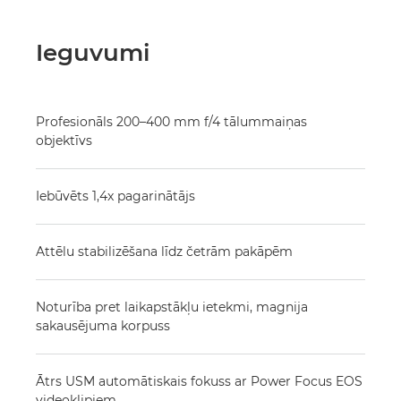
Ieguvumi
Profesionāls 200–400 mm f/4 tālummaiņas
objektīvs
Iebūvēts 1,4x pagarinātājs
Attēlu stabilizēšana līdz četrām pakāpēm
Noturība pret laikapstākļu ietekmi, magnija
sakausējuma korpuss
Ātrs USM automātiskais fokuss ar Power Focus EOS
videoklipiem