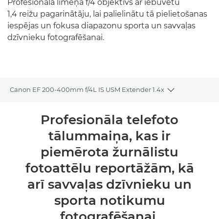
Profesionāla līmeņa f/4 objektīvs ar iebūvētu
1,4 reižu pagarinātāju, lai palielinātu tā pielietošanas
iespējas un fokusa diapazonu sporta un savvaļas
dzīvnieku fotografēšanai.
Canon EF 200-400mm f/4L IS USM Extender 1.4x
Toggle bread
Pārskats
Profesionāla telefoto
tālummaiņa, kas ir
Tehniskie dati
piemērota žurnālistu
fotoattēlu reportāžām, kā
arī savvaļas dzīvnieku un
sporta notikumu
fotografēšanai.