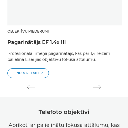
OBJEKTĪVU PIEDERUMI
O
Pagarinātājs EF 1.4x III
P
Profesionāla līmeņa pagarinātājs, kas par 1,4 reizēm
P
palielina L sērijas objektīvu fokusa attālumu.
pa
FIND A RETAILER
Telefoto objektīvi
Aprīkoti ar palielinātu fokusa attālumu, kas