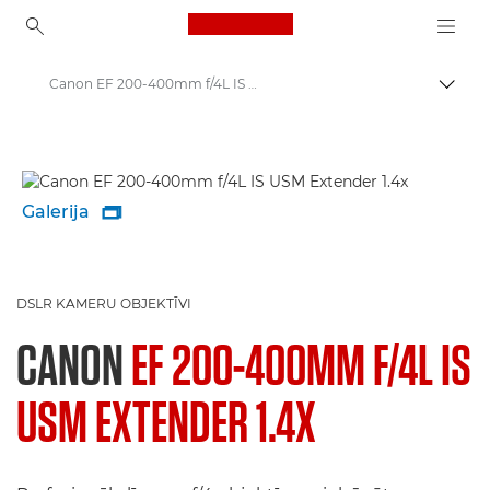
Canon Logo, back to ho
Canon EF 200-400mm f/4L IS USM Extender 1.4x - Lenses - Camera & Photo lenses
Pārsl
Canon
Canon kameru objektīvi
Galerija

DSLR KAMERU OBJEKTĪVI
CANON
EF 200-400MM F/4L IS
USM EXTENDER 1.4X