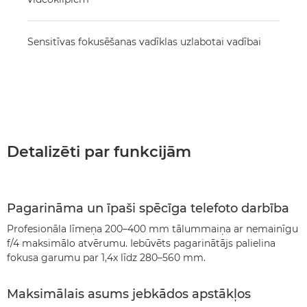
Sensitīvas fokusēšanas vadīklas uzlabotai vadībai
Detalizēti par funkcijām
Pagarināma un īpaši spēcīga telefoto darbība
Profesionāla līmeņa 200–400 mm tālummaiņa ar nemainīgu
f/4 maksimālo atvērumu. Iebūvēts pagarinātājs palielina
fokusa garumu par 1,4x līdz 280–560 mm.
Maksimālais asums jebkādos apstākļos