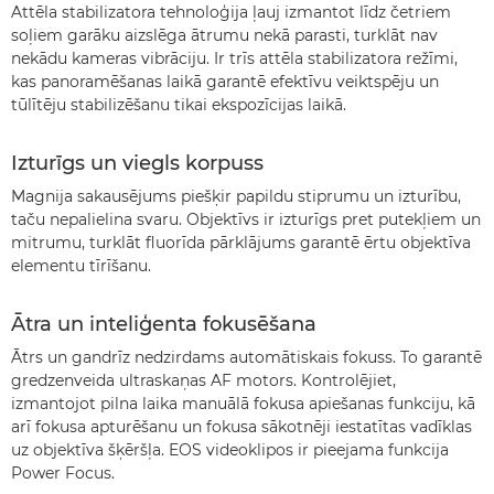
Attēla stabilizatora tehnoloģija ļauj izmantot līdz četriem
soļiem garāku aizslēga ātrumu nekā parasti, turklāt nav
nekādu kameras vibrāciju. Ir trīs attēla stabilizatora režīmi,
kas panoramēšanas laikā garantē efektīvu veiktspēju un
tūlītēju stabilizēšanu tikai ekspozīcijas laikā.
Izturīgs un viegls korpuss
Magnija sakausējums piešķir papildu stiprumu un izturību,
taču nepalielina svaru. Objektīvs ir izturīgs pret putekļiem un
mitrumu, turklāt fluorīda pārklājums garantē ērtu objektīva
elementu tīrīšanu.
Ātra un inteliģenta fokusēšana
Ātrs un gandrīz nedzirdams automātiskais fokuss. To garantē
gredzenveida ultraskaņas AF motors. Kontrolējiet,
izmantojot pilna laika manuālā fokusa apiešanas funkciju, kā
arī fokusa apturēšanu un fokusa sākotnēji iestatītas vadīklas
uz objektīva šķēršļa. EOS videoklipos ir pieejama funkcija
Power Focus.