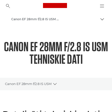
Canon Logo, back to ho
Canon EF 28mm f/2.8 IS USM - Lenses - Camera & Photo lenses
Pārsl
Canon
Canon kameru objektīvi
CANON EF 28MM F/2.8 IS USM
TEHNISKIE DATI
Canon EF 28mm f/2.8 IS USM
Toggle breadcrumbs
Pārskats
Tehniskie dati