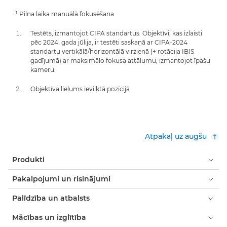
¹ Pilna laika manuālā fokusēšana
Testēts, izmantojot CIPA standartus. Objektīvi, kas izlaisti
pēc 2024. gada jūlija, ir testēti saskaņā ar CIPA-2024
standartu vertikālā/horizontālā virzienā (+ rotācija IBIS
gadījumā) ar maksimālo fokusa attālumu, izmantojot īpašu
kameru.
Objektīva lielums ievilktā pozīcijā
Atpakaļ uz augšu
Produkti
Pakalpojumi un risinājumi
Palīdzība un atbalsts
Mācības un izglītība