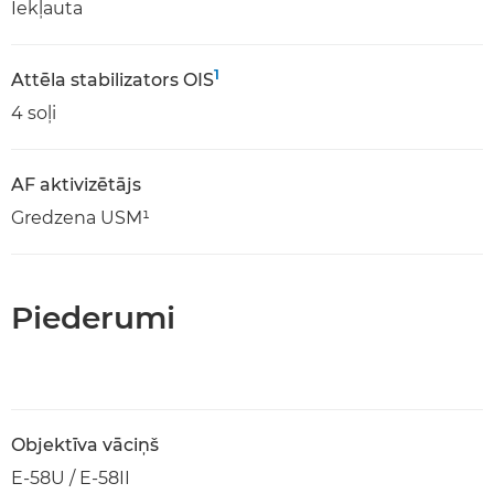
Iekļauta
1
Attēla stabilizators OIS
4 soļi
AF aktivizētājs
Gredzena USM¹
Piederumi
Objektīva vāciņš
E-58U / E-58II