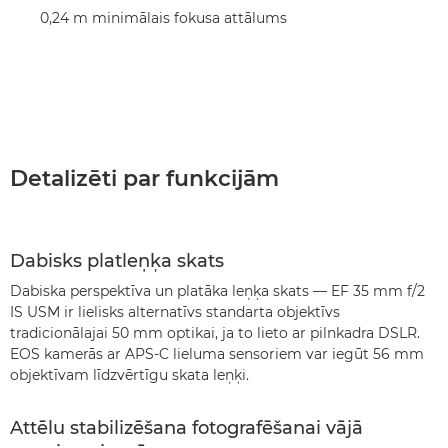
0,24 m minimālais fokusa attālums
Detalizēti par funkcijām
Dabisks platleņķa skats
Dabiska perspektīva un platāka leņķa skats — EF 35 mm f/2
IS USM ir lielisks alternatīvs standarta objektīvs
tradicionālajai 50 mm optikai, ja to lieto ar pilnkadra DSLR.
EOS kamerās ar APS-C lieluma sensoriem var iegūt 56 mm
objektīvam līdzvērtīgu skata leņķi.
Attēlu stabilizēšana fotografēšanai vājā