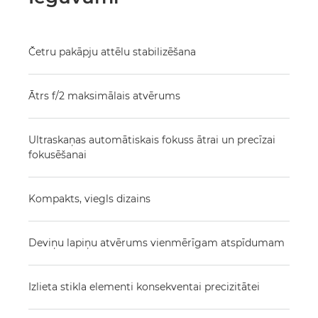
Četru pakāpju attēlu stabilizēšana
Ātrs f/2 maksimālais atvērums
Ultraskaņas automātiskais fokuss ātrai un precīzai
fokusēšanai
Kompakts, viegls dizains
Deviņu lapiņu atvērums vienmērīgam atspīdumam
Izlieta stikla elementi konsekventai precizitātei