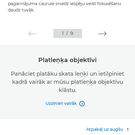
pagarinājuma caurule sniedz iespēju veikt fokusēšanu
daudz tuvāk.
1
/
9
Platleņķa objektīvi
Panāciet platāku skata leņķi un ietilpiniet
kadrā vairāk ar mūsu platleņķa objektīvu
klāstu.
Uzziniet vairāk

Atpakaļ uz augšu