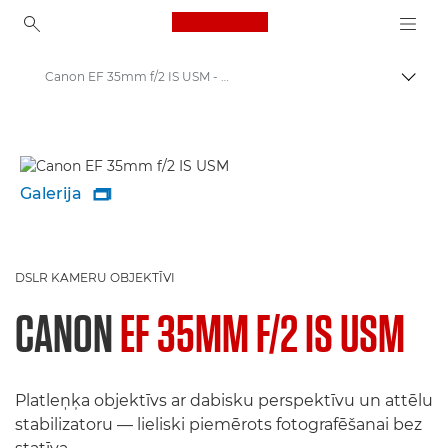
Canon Logo, back to ho
Canon EF 35mm f/2 IS USM - Lenses - Camera & Photo lenses
Pārsl
Canon
Canon kameru objektīvi
Galerija

DSLR KAMERU OBJEKTĪVI
CANON
EF 35MM F/2 IS USM
Platleņķa objektīvs ar dabisku perspektīvu un attēlu
stabilizatoru — lieliski piemērots fotografēšanai bez