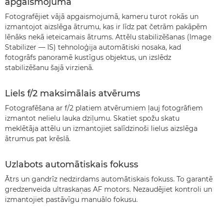
apgaismojumā
Fotografējiet vājā apgaismojumā, kameru turot rokās un
izmantojot aizslēga ātrumu, kas ir līdz pat četrām pakāpēm
lēnāks nekā ieteicamais ātrums. Attēlu stabilizēšanas (Image
Stabilizer — IS) tehnoloģija automātiski nosaka, kad
fotogrāfs panoramē kustīgus objektus, un izslēdz
stabilizēšanu šajā virzienā.
Liels f/2 maksimālais atvērums
Fotografēšana ar f/2 platiem atvērumiem ļauj fotogrāfiem
izmantot nelielu lauka dziļumu. Skatiet spožu skatu
meklētāja attēlu un izmantojiet salīdzinoši lielus aizslēga
ātrumus pat krēslā.
Uzlabots automātiskais fokuss
Ātrs un gandrīz nedzirdams automātiskais fokuss. To garantē
gredzenveida ultraskaņas AF motors. Nezaudējiet kontroli un
izmantojiet pastāvīgu manuālo fokusu.