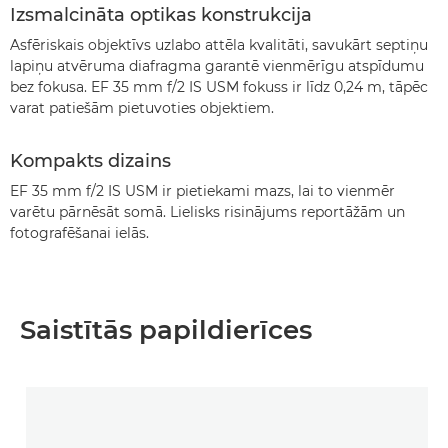
Izsmalcināta optikas konstrukcija
Asfēriskais objektīvs uzlabo attēla kvalitāti, savukārt septiņu
lapiņu atvēruma diafragma garantē vienmērīgu atspīdumu
bez fokusa. EF 35 mm f/2 IS USM fokuss ir līdz 0,24 m, tāpēc
varat patiešām pietuvoties objektiem.
Kompakts dizains
EF 35 mm f/2 IS USM ir pietiekami mazs, lai to vienmēr
varētu pārnēsāt somā. Lielisks risinājums reportāžām un
fotografēšanai ielās.
Saistītās papildierīces