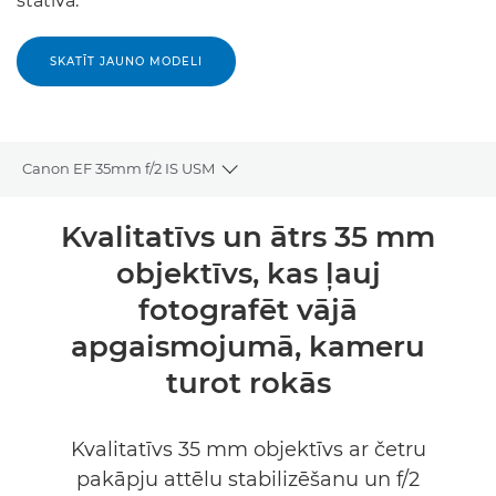
statīva.
SKATĪT JAUNO MODELI
Canon EF 35mm f/2 IS USM
Toggle breadcrumbs
Pārskats
Kvalitatīvs un ātrs 35 mm
objektīvs, kas ļauj
Tehniskie dati
fotografēt vājā
apgaismojumā, kameru
turot rokās
Kvalitatīvs 35 mm objektīvs ar četru
pakāpju attēlu stabilizēšanu un f/2