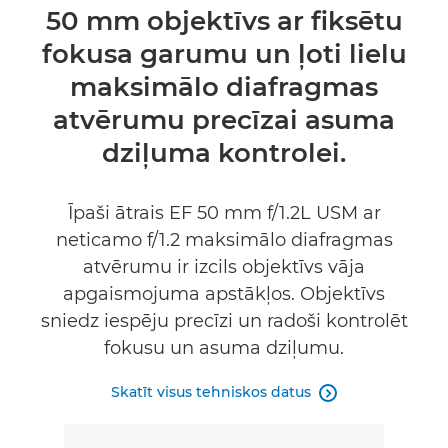
Pārskats
50 mm objektīvs ar fiksētu
fokusa garumu un ļoti lielu
Tehniskie dati
maksimālo diafragmas
atvērumu precīzai asuma
dziļuma kontrolei.
Īpaši ātrais EF 50 mm f/1.2L USM ar
neticamo f/1.2 maksimālo diafragmas
atvērumu ir izcils objektīvs vāja
apgaismojuma apstākļos. Objektīvs
sniedz iespēju precīzi un radoši kontrolēt
fokusu un asuma dziļumu.
Skatīt visus tehniskos datus
