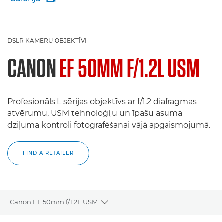
DSLR KAMERU OBJEKTĪVI
CANON
EF 50MM F/1.2L USM
Profesionāls L sērijas objektīvs ar f/1.2 diafragmas
atvērumu, USM tehnoloģiju un īpašu asuma
dziļuma kontroli fotografēšanai vājā apgaismojumā.
FIND A RETAILER
Canon EF 50mm f/1.2L USM
Toggle breadcrumbs