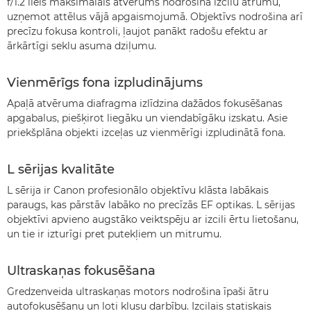
f/1.2 liels maksimālais atvērums nodrošina izcilu ātrumu,
uzņemot attēlus vājā apgaismojumā. Objektīvs nodrošina arī
precīzu fokusa kontroli, ļaujot panākt radošu efektu ar
ārkārtīgi seklu asuma dziļumu.
Vienmērīgs fona izpludinājums
Apaļā atvēruma diafragma izlīdzina dažādos fokusēšanas
apgabalus, piešķirot liegāku un viendabīgāku izskatu. Asie
priekšplāna objekti izceļas uz vienmērīgi izpludinātā fona.
L sērijas kvalitāte
L sērija ir Canon profesionālo objektīvu klāsta labākais
paraugs, kas pārstāv labāko no precīzās EF optikas. L sērijas
objektīvi apvieno augstāko veiktspēju ar izcili ērtu lietošanu,
un tie ir izturīgi pret putekļiem un mitrumu.
Ultraskaņas fokusēšana
Gredzenveida ultraskaņas motors nodrošina īpaši ātru
autofokusēšanu un ļoti klusu darbību. Izcilais statiskais