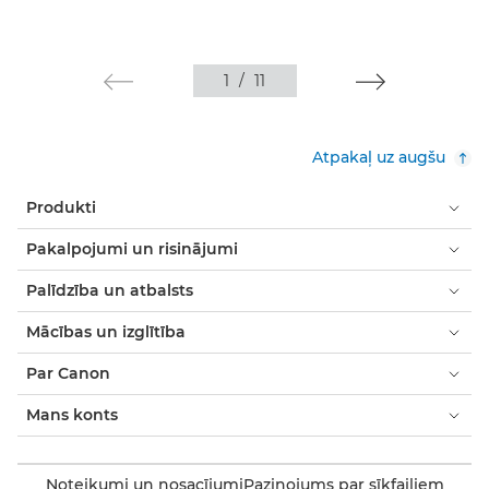
1
/
11
Atpakaļ uz augšu
Produkti
Pakalpojumi un risinājumi
Palīdzība un atbalsts
Mācības un izglītība
Par Canon
Mans konts
Noteikumi un nosacījumi
Paziņojums par sīkfailiem