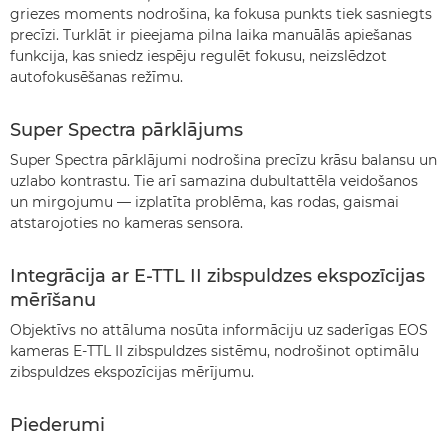
griezes moments nodrošina, ka fokusa punkts tiek sasniegts
precīzi. Turklāt ir pieejama pilna laika manuālās apiešanas
funkcija, kas sniedz iespēju regulēt fokusu, neizslēdzot
autofokusēšanas režīmu.
Super Spectra pārklājums
Super Spectra pārklājumi nodrošina precīzu krāsu balansu un
uzlabo kontrastu. Tie arī samazina dubultattēla veidošanos
un mirgojumu — izplatīta problēma, kas rodas, gaismai
atstarojoties no kameras sensora.
Integrācija ar E-TTL II zibspuldzes ekspozīcijas
mērīšanu
Objektīvs no attāluma nosūta informāciju uz saderīgas EOS
kameras E-TTL II zibspuldzes sistēmu, nodrošinot optimālu
zibspuldzes ekspozīcijas mērījumu.
Piederumi