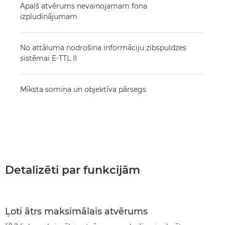
Apaļš atvērums nevainojamam fona
izpludinājumam
No attāluma nodrošina informāciju zibspuldzes
sistēmai E-TTL II
Mīksta somiņa un objektīva pārsegs
Detalizēti par funkcijām
Ļoti ātrs maksimālais atvērums